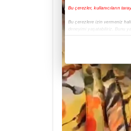
Bu çerezler, kullanıcıların tara
Bu çerezlere izin vermeniz halin
deneyimi yaşatabiliriz. Bunu y
içerikleri sunabilmek adına el
noktasında tek gelir kalemimiz 
Her halükârda, kullanıcılar, bu 
Sizlere daha iyi bir hizmet sun
çerezler vasıtasıyla çeşitli kiş
amacıyla kullanılmaktadır. Diğer
reklam/pazarlama faaliyetlerinin
Çerezlere ilişkin tercihlerinizi 
butonuna tıklayabilir,
Çerez Bi
6698 sayılı Kişisel Verilerin 