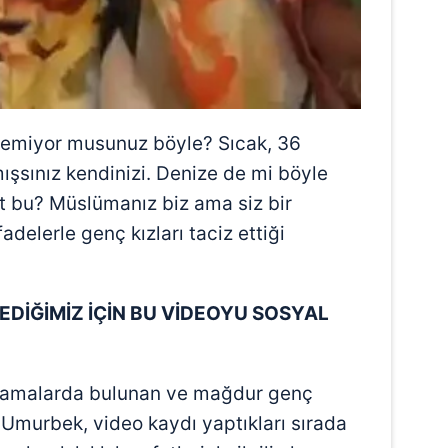
 çerezlerle ilgili bilgi almak için lütfen
tıklayınız
.
lemiyor musunuz böyle? Sıcak, 36
ışsınız kendinizi. Denize de mi böyle
at bu? Müslümanız biz ama siz bir
fadelerle genç kızları taciz ettiği
EDİĞİMİZ İÇİN BU VİDEOYU SOSYAL
çıklamalarda bulunan ve mağdur genç
 Umurbek, video kaydı yaptıkları sırada