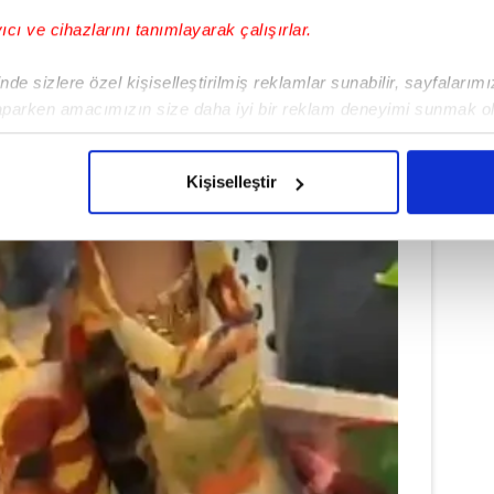
yıcı ve cihazlarını tanımlayarak çalışırlar.
de sizlere özel kişiselleştirilmiş reklamlar sunabilir, sayfalarım
aparken amacımızın size daha iyi bir reklam deneyimi sunmak ol
imizden gelen çabayı gösterdiğimizi ve bu noktada, reklamların ma
olduğunu sizlere hatırlatmak isteriz.
Kişiselleştir
çerezlere izin vermedikleri takdirde, kullanıcılara hedefli reklaml
abilmek için İnternet Sitemizde kendimize ve üçüncü kişilere ait 
isel verileriniz işlenmekte olup gerekli olan çerezler bilgi toplum
 çerezler, sitemizin daha işlevsel kılınması ve kişiselleştirilmes
 yapılması, amaçlarıyla sınırlı olarak açık rızanız dahilinde kulla
aşağıda yer alan panel vasıtasıyla belirleyebilirsiniz. Çerezlere iliş
lgilendirme Metnimizi
ziyaret edebilirsiniz.
Korunması Kanunu uyarınca hazırlanmış Aydınlatma Metnimizi okum