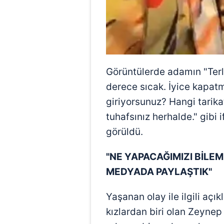
mevzuata uygun olarak kullanılan
Görüntülerde adamın "Ter
derece sıcak. İyice kapatm
giriyorsunuz? Hangi tarik
tuhafsınız herhalde." gibi i
görüldü.
"NE YAPACAĞIMIZI BİLEM
MEDYADA PAYLAŞTIK"
Yaşanan olay ile ilgili a
kızlardan biri olan Zeynep