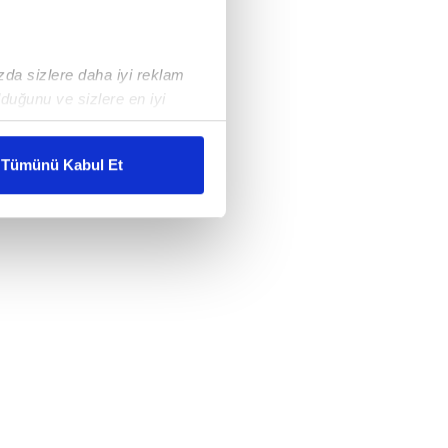
ızda sizlere daha iyi reklam
duğunu ve sizlere en iyi
liyetlerimizi karşılamak
Tümünü Kabul Et
ar gösterilmeyecektir."
çerezler kullanılmaktadır. Bu
u hizmetlerinin sunulması
i ve sizlere yönelik
nılacaktır.
kin detaylı bilgi için Ayarlar
ak ve sitemizde ilgili