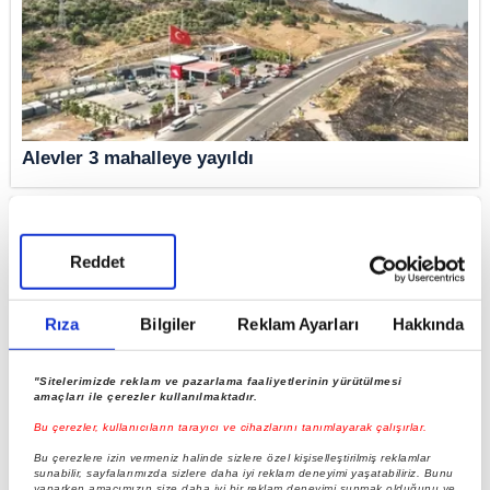
Alevler 3 mahalleye yayıldı
Reddet
Rıza
Bilgiler
Reklam Ayarları
Hakkında
"Sitelerimizde reklam ve pazarlama faaliyetlerinin yürütülmesi
amaçları ile çerezler kullanılmaktadır.
Bu çerezler, kullanıcıların tarayıcı ve cihazlarını tanımlayarak çalışırlar.
Antalya’daki orman yangınında ikinci gün!
Bu çerezlere izin vermeniz halinde sizlere özel kişiselleştirilmiş reklamlar
sunabilir, sayfalarımızda sizlere daha iyi reklam deneyimi yaşatabiliriz. Bunu
Müdahaleler sürüyor... | Video
yaparken amacımızın size daha iyi bir reklam deneyimi sunmak olduğunu ve