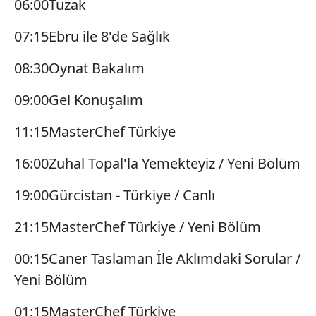
06:00Tuzak
hazırlanmış Aydınlatma Metnimizi okumak ve sitemizde
07:15Ebru ile 8'de Sağlık
ilgili mevzuata uygun olarak kullanılan çerezlerle ilgili bilgi
almak için lütfen
tıklayınız
.
08:30Oynat Bakalım
09:00Gel Konuşalım
11:15MasterChef Türkiye
16:00Zuhal Topal'la Yemekteyiz / Yeni Bölüm
19:00Gürcistan - Türkiye / Canlı
21:15MasterChef Türkiye / Yeni Bölüm
00:15Caner Taslaman İle Aklımdaki Sorular /
Yeni Bölüm
01:15MasterChef Türkiye