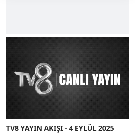
takdirde, kullanıcılara hedefli reklamlar
gösterilmeyecektir."
Sizlere daha iyi bir hizmet sunabilmek için İnternet
Sitemizde kendimize ve üçüncü kişilere ait çerezler
kullanılmaktadır. Bu çerezler vasıtasıyla çeşitli kişisel
verileriniz işlenmekte olup gerekli olan çerezler bilgi
toplumu hizmetlerinin sunulması amacıyla
kullanılmaktadır. Diğer çerezler, sitemizin daha işlevsel
kılınması ve kişiselleştirilmesi ve sizlere yönelik
reklam/pazarlama faaliyetlerinin yapılması, amaçlarıyla
sınırlı olarak açık rızanız dahilinde kullanılacaktır.
Çerezlere ilişkin tercihlerinizi aşağıda yer alan panel
vasıtasıyla belirleyebilirsiniz. Çerezlere ilişkin detaylı bilgi
için Ayarlar butonuna tıklayabilir,
Çerez Bilgilendirme
Metnimizi
ziyaret edebilirsiniz.
TV8 YAYIN AKIŞI - 4 EYLÜL 2025
6698 sayılı Kişisel Verilerin Korunması Kanunu uyarınca