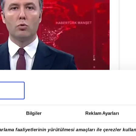
ÖZALTI
Bilgiler
Reklam Ayarları
ir isme daha ulaştı. Elde edilen tanık
 doğrultusunda
Habertürk
Genel Yayın
rlama faaliyetlerinin yürütülmesi amaçları ile çerezler kullan