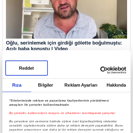
Oğlu, serinlemek için girdiği gölette boğulmuştu:
Acılı baba konuştu | Video
Reddet
Rıza
Bilgiler
Reklam Ayarları
Hakkında
"Sitelerimizde reklam ve pazarlama faaliyetlerinin yürütülmesi
amaçları ile çerezler kullanılmaktadır.
Bu çerezler, kullanıcıların tarayıcı ve cihazlarını tanımlayarak çalışırlar.
Bu çerezlere izin vermeniz halinde sizlere özel kişiselleştirilmiş reklamlar
sunabilir, sayfalarımızda sizlere daha iyi reklam deneyimi yaşatabiliriz. Bunu
yaparken amacımızın size daha iyi bir reklam deneyimi sunmak olduğunu ve
Yol verme manevrası ölümle bitti