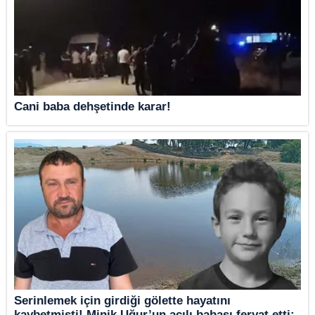
Cani baba dehşetinde karar!
Serinlemek için girdiği gölette hayatını
kaybetmişti! Minik Uğur’un acılı babası feryat etti: