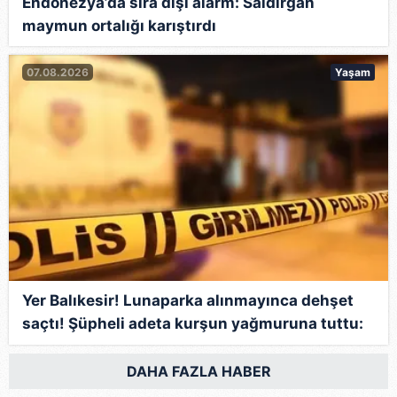
Endonezya’da sıra dışı alarm: Saldırgan
maymun ortalığı karıştırdı
07.08.2026
Yaşam
Yer Balıkesir! Lunaparka alınmayınca dehşet
saçtı! Şüpheli adeta kurşun yağmuruna tuttu:
12 kişi yaralandı!
DAHA FAZLA HABER