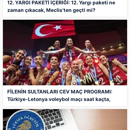
12. YARGI PAKETİ İÇERİĞİ: 12. Yargı paketi ne
zaman çıkacak, Meclis'ten geçti mi?
FİLENİN SULTANLARI CEV MAÇ PROGRAMI:
Türkiye-Letonya voleybol maçı saat kaçta,
hangi kanalda?