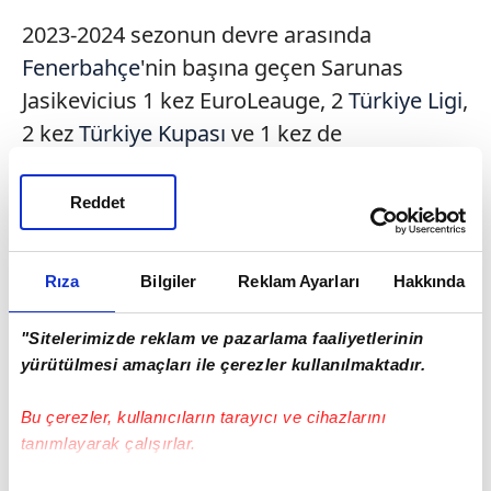
2023-2024 sezonun devre arasında
Fenerbahçe
'nin başına geçen Sarunas
Jasikevicius 1 kez EuroLeauge, 2
Türkiye Ligi
,
2 kez
Türkiye Kupası
ve 1 kez de
Cumhurbaşkanlığı Kupası
şampiyonlukları
yaşadı.
Reddet
Rıza
Bilgiler
Reklam Ayarları
Hakkında
"Sitelerimizde reklam ve pazarlama faaliyetlerinin
yürütülmesi amaçları ile çerezler kullanılmaktadır.
Bu çerezler, kullanıcıların tarayıcı ve cihazlarını
tanımlayarak çalışırlar.
Haber Girişi
Doğukan Yıldırım - Editör