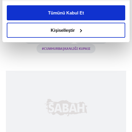
Bu çerezlere izin vermeniz halinde sizlere özel
kişiselleştirilmiş reklamlar sunabilir, sayfalarımızda sizlere
Tümünü Kabul Et
daha iyi reklam deneyimi yaşatabiliriz. Bunu yaparken
#FENERBAHÇE BEKO ERKEK BASKETBOL TAKIMI
amacımızın size daha iyi bir reklam deneyimi sunmak
olduğunu ve sizlere en iyi içerikleri sunabilmek adına
#TÜRKİYE LİGİ
#TÜRKİYE KUPASI
Kişiselleştir
elimizden gelen çabayı gösterdiğimizi ve bu noktada,
#SARUNAS JASİKEVİCİUS
#FENERBAHÇE
reklamların maliyetlerimizi karşılamak noktasında tek gelir
#CUMHURBAŞKANLIĞI KUPASI
kalemimiz olduğunu sizlere hatırlatmak isteriz.
Her halükârda, kullanıcılar, bu çerezlere izin vermedikleri
takdirde, kullanıcılara hedefli reklamlar
gösterilmeyecektir."
Sizlere daha iyi bir hizmet sunabilmek için İnternet
Sitemizde kendimize ve üçüncü kişilere ait çerezler
kullanılmaktadır. Bu çerezler vasıtasıyla çeşitli kişisel
verileriniz işlenmekte olup gerekli olan çerezler bilgi
toplumu hizmetlerinin sunulması amacıyla
kullanılmaktadır. Diğer çerezler, sitemizin daha işlevsel