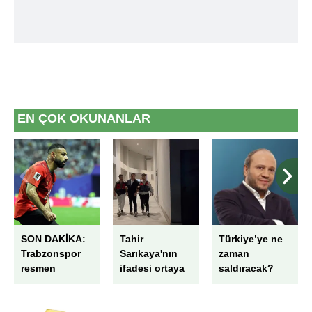
kılınması ve kişiselleştirilmesi ve sizlere yönelik
reklam/pazarlama faaliyetlerinin yapılması, amaçlarıyla
sınırlı olarak açık rızanız dahilinde kullanılacaktır.
Çerezlere ilişkin tercihlerinizi aşağıda yer alan panel
vasıtasıyla belirleyebilirsiniz. Çerezlere ilişkin detaylı bilgi
için Ayarlar butonuna tıklayabilir,
Çerez Bilgilendirme
EN ÇOK OKUNANLAR
Metnimizi
ziyaret edebilirsiniz.
6698 sayılı Kişisel Verilerin Korunması Kanunu uyarınca
hazırlanmış Aydınlatma Metnimizi okumak ve sitemizde
ilgili mevzuata uygun olarak kullanılan çerezlerle ilgili bilgi
almak için lütfen
tıklayınız
.
SON DAKİKA:
Tahir
Türkiye’ye ne
Trabzonspor
Sarıkaya'nın
zaman
resmen
ifadesi ortaya
saldıracak?
açıkladı!
çıktı!
Mohamed
Milyonluk para
Salah transferi
trafiğine “PR