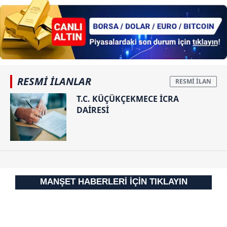
sonrası
ve reklam”
Ertuğrul
savunması:
Doğan'dan ilk
Dikkat çeken
sözler
Haluk Levent
detayı
RESMİ İLANLAR
T.C. KÜÇÜKÇEKMECE İCRA
DAİRESİ
MANŞET HABERLERİ İÇİN TIKLAYIN