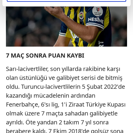
elimizden gelen çabayı gösterdiğimizi ve bu noktada,
reklamların maliyetlerimizi karşılamak noktasında tek gelir
kalemimiz olduğunu sizlere hatırlatmak isteriz.
Her halükârda, kullanıcılar, bu çerezlere izin vermedikleri
takdirde, kullanıcılara hedefli reklamlar
gösterilmeyecektir."
7 MAÇ SONRA PUAN KAYBI
Sizlere daha iyi bir hizmet sunabilmek için İnternet
Sitemizde kendimize ve üçüncü kişilere ait çerezler
Sarı-lacivertliler, son yıllarda rakibine karşı
kullanılmaktadır. Bu çerezler vasıtasıyla çeşitli kişisel
olan üstünlüğü ve galibiyet serisi de bitmiş
verileriniz işlenmekte olup gerekli olan çerezler bilgi
oldu. Turuncu-lacivertlilerin 5 Şubat 2022'de
toplumu hizmetlerinin sunulması amacıyla
kullanılmaktadır. Diğer çerezler, sitemizin daha işlevsel
kazandığı mücadelenin ardından
kılınması ve kişiselleştirilmesi ve sizlere yönelik
Fenerbahçe, 6'sı lig, 1'i Ziraat Türkiye Kupası
reklam/pazarlama faaliyetlerinin yapılması, amaçlarıyla
olmak üzere 7 maçta sahadan galibiyetle
sınırlı olarak açık rızanız dahilinde kullanılacaktır.
ayrıldı. Öte yandan 2 takım 7 yıl sonra
Çerezlere ilişkin tercihlerinizi aşağıda yer alan panel
berabere kaldı. 7 Ekim 2018'de golsüz sona