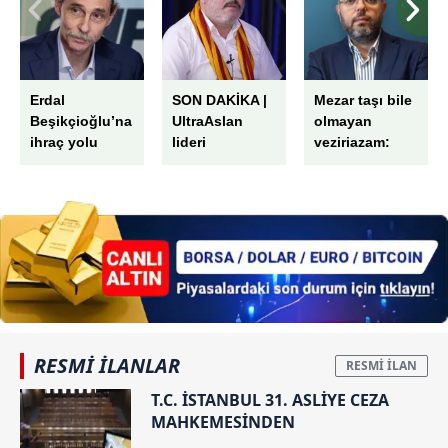
Erdal
SON DAKİKA |
Mezar taşı bile
Beşikçioğlu’na
UltraAslan
olmayan
ihraç yolu
lideri
veziriazam:
Sebahattin
Pargalı İbrahim
Şirin gözaltına
alındı:
Evindeki
aramada
çıkanlar
şaşırttı!
RESMİ İLANLAR
T.C. İSTANBUL 31. ASLİYE CEZA
MAHKEMESİNDEN