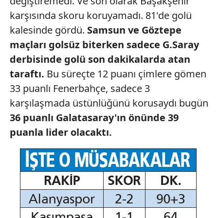
değiştiremedi.
Ve son
olarak Başakşehir
karşısında
skoru koruyamadı.
81'de
golü
kalesinde gördü.
Samsun
ve Göztepe
maçları golsüz biterken
sadece G.Saray
derbisinde
golü son dakikalarda
atan
taraftı.
Bu süreçte 12 puanı
çimlere gömen
33 puanlı
Fenerbahçe, sadece 3
karşılaşmada
üstünlüğünü
korusaydı
bugün
36 puanlı
Galatasaray'ın
önünde
39
puanla lider
olacaktı.