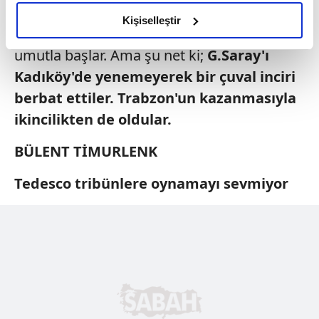
amacımızın size daha iyi bir reklam deneyimi sunmak
adına olumsuz bir tablo. F.Bahçe devre
olduğunu ve sizlere en iyi içerikleri sunabilmek adına
Kişiselleştir
arasına kadar bu farkı koruyabilirse 2. yarıya
elimizden gelen çabayı gösterdiğimizi ve bu noktada,
umutla başlar. Ama şu net ki;
G.Saray'ı
reklamların maliyetlerimizi karşılamak noktasında tek gelir
kalemimiz olduğunu sizlere hatırlatmak isteriz.
Kadıköy'de
yenemeyerek
bir çuval inciri
berbat
ettiler. Trabzon'un
kazanmasıyla
Her halükârda, kullanıcılar, bu çerezlere izin vermedikleri
ikincilikten
de oldular.
takdirde, kullanıcılara hedefli reklamlar
gösterilmeyecektir."
BÜLENT TİMURLENK
Sizlere daha iyi bir hizmet sunabilmek için İnternet
Tedesco tribünlere
oynamayı sevmiyor
Sitemizde kendimize ve üçüncü kişilere ait çerezler
kullanılmaktadır. Bu çerezler vasıtasıyla çeşitli kişisel
verileriniz işlenmekte olup gerekli olan çerezler bilgi
toplumu hizmetlerinin sunulması amacıyla
kullanılmaktadır. Diğer çerezler, sitemizin daha işlevsel
kılınması ve kişiselleştirilmesi ve sizlere yönelik
reklam/pazarlama faaliyetlerinin yapılması, amaçlarıyla
sınırlı olarak açık rızanız dahilinde kullanılacaktır.