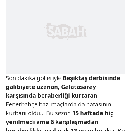
Son dakika golleriyle
Beşiktaş derbisinde
galibiyete
uzanan, Galatasaray
karşısında beraberliği
kurtaran
Fenerbahçe bazı maçlarda da hatasının
kurbanı oldu… Bu sezon
15 haftada
hiç
yenilmedi ama 6
karşılaşmadan
beraberlikle
ayrılarak 12 puan bıraktı.
Bu