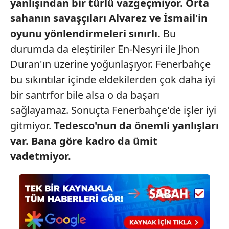
yanlışından bir türlü
vazgeçmiyor. Orta
sahanın
savaşçıları Alvarez ve İsmail'in
oyunu yönlendirmeleri
sınırlı.
Bu
durumda da eleştiriler En-Nesyri ile Jhon
Duran'ın üzerine yoğunlaşıyor. Fenerbahçe
bu sıkıntılar içinde eldekilerden çok daha iyi
bir santrfor bile alsa o da başarı
sağlayamaz. Sonuçta Fenerbahçe'de işler iyi
gitmiyor.
Tedesco'nun
da önemli
yanlışları
var. Bana
göre kadro da ümit
vadetmiyor.