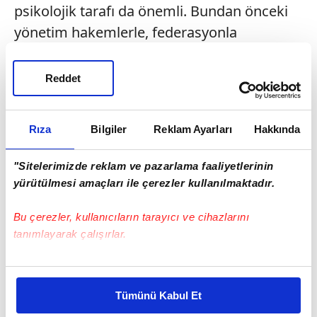
psikolojik tarafı da önemli. Bundan önceki
yönetim hakemlerle, federasyonla
uğraşarak ciddi manada takımın
konsantrasyonunu bozmuştu. Sadettin
Reddet
Saran,
'Biz böyle yapmayacağız'
diyerek
en doğru yolu tercih etmişti ancak G.Saray-
Rıza
Bilgiler
Reklam Ayarları
Hakkında
Samsunspor maçı sonrasında yaşananlara
bakarsak, Ali Koç yönetimi gibi bazı şeyleri
"Sitelerimizde reklam ve pazarlama faaliyetlerinin
ifade etme zorunluluğu hissettiler. Bunların
yürütülmesi amaçları ile çerezler kullanılmaktadır.
da takımın üzerinde olumlu bir etki yaptığını
Bu çerezler, kullanıcıların tarayıcı ve cihazlarını
düşünmüyorum. Sahaya dönersek;
tanımlayarak çalışırlar.
Başakşehir
maçında 3 puanı
umursamayan
oyuncular topluluğu
Bu çerezlere izin vermeniz halinde sizlere özel
vardı.
Duran ve Talisca oyundan çıkıp direkt
kişiselleştirilmiş reklamlar sunabilir, sayfalarımızda sizlere
Tümünü Kabul Et
daha iyi reklam deneyimi yaşatabiliriz. Bunu yaparken
soyunma odasına gidiyorlar. Bu, takım ruhu