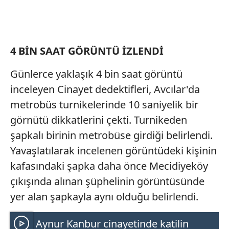
toplumu hizmetlerinin sunulması amacıyla
kullanılmaktadır. Diğer çerezler, sitemizin daha işlevsel
kılınması ve kişiselleştirilmesi ve sizlere yönelik
reklam/pazarlama faaliyetlerinin yapılması, amaçlarıyla
4 BİN SAAT GÖRÜNTÜ İZLENDİ
sınırlı olarak açık rızanız dahilinde kullanılacaktır.
Günlerce yaklaşık 4 bin saat görüntü
Çerezlere ilişkin tercihlerinizi aşağıda yer alan panel
inceleyen Cinayet dedektifleri, Avcılar'da
vasıtasıyla belirleyebilirsiniz. Çerezlere ilişkin detaylı bilgi
metrobüs turnikelerinde 10 saniyelik bir
için Ayarlar butonuna tıklayabilir,
Çerez Bilgilendirme
görnütü dikkatlerini çekti. Turnikeden
Metnimizi
ziyaret edebilirsiniz.
şapkalı birinin metrobüse girdiği belirlendi.
6698 sayılı Kişisel Verilerin Korunması Kanunu uyarınca
Yavaşlatılarak incelenen görüntüdeki kişinin
hazırlanmış Aydınlatma Metnimizi okumak ve sitemizde
kafasındaki şapka daha önce Mecidiyeköy
ilgili mevzuata uygun olarak kullanılan çerezlerle ilgili bilgi
çıkışında alınan şüphelinin görüntüsünde
almak için lütfen
tıklayınız
.
yer alan şapkayla aynı olduğu belirlendi.
Aynur Kanbur cinayetinde katilin