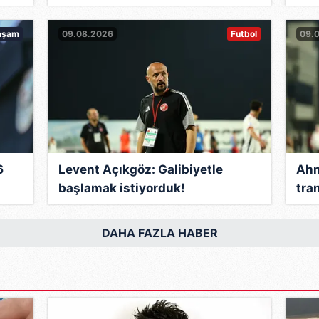
aşam
09.08.2026
Futbol
09.
6
Levent Açıkgöz: Galibiyetle
Ahm
başlamak istiyorduk!
tra
DAHA FAZLA HABER