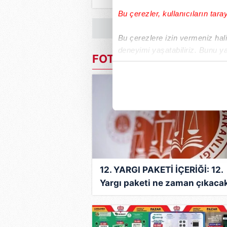
kadroya giren son yarışmacı 
Bu çerezler, kullanıcıların tara
oldu?
Bu çerezlere izin vermeniz halin
deneyimi yaşatabiliriz. Bunu y
FOTO HABER
içerikleri sunabilmek adına el
noktasında tek gelir kalemimiz 
Her halükârda, kullanıcılar, bu 
Sizlere daha iyi bir hizmet sun
çerezler vasıtasıyla çeşitli kiş
amacıyla kullanılmaktadır. Diğer
reklam/pazarlama faaliyetlerinin
12. YARGI PAKETİ İÇERİĞİ: 12.
Yargı paketi ne zaman çıkacak
Çerezlere ilişkin tercihlerinizi 
Meclis'ten geçti mi?
butonuna tıklayabilir,
Çerez Bi
6698 sayılı Kişisel Verilerin 