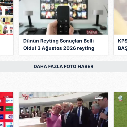
 çerezlerle ilgili bilgi almak için lütfen
tıklayınız
.
Dünün Reyting Sonuçları Belli
KPS
Oldu! 3 Ağustos 2026 reyting
BAŞ
nın
sonuçlarında kim birinci oldu?
Ort
İşte zirvedeki isim...
saa
DAHA FAZLA FOTO HABER