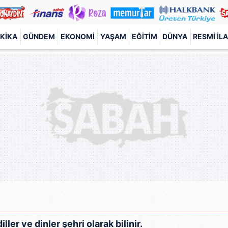
KIKA
GÜNDEM
EKONOMI
YAŞAM
EĞITIM
DÜNYA
RESMI İL
ller ve dinler şehri olarak bilinir.