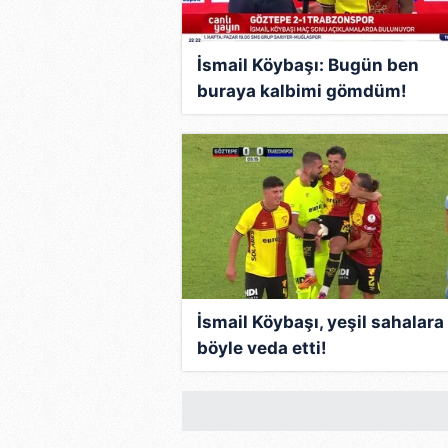
İsmail Köybaşı: Bugün ben
buraya kalbimi gömdüm!
İsmail Köybaşı, yeşil sahalara
böyle veda etti!