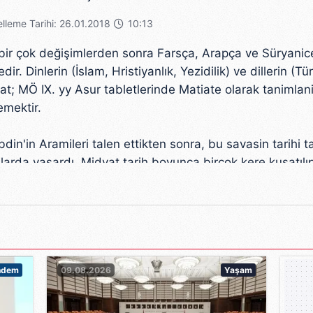
lleme Tarihi: 26.01.2018
10:13
ı bir çok değişimlerden sonra Farsça, Arapça ve Süryan
. Dinlerin (İslam, Hristiyanlık, Yezidilik) ve dillerin (T
t; MÖ IX. yy Asur tabletlerinde Matiate olarak tanimlan
emektir.
bdin'in Aramileri talen ettikten sonra, bu savasin tarihi ta
larda yaşardı. Midyat tarih boyunca birçok kere kusatılıp
günlerinde, "Ferman" yilinda, kasaba sakinlerinin üçte ik
 yeniden canlanmış: Kiliseler, evler ve bazi mekanlar o
a baslamıştır.
r, Türkler ve Araplar yaşamaktadırlar Din ve Grupları is
er yaşamakta bu dil grupları meshep olarak aralarında K
ndem
09.08.2026
Yaşam
r. Hiristiyanlar kendi aralarında çok az sayıda olmak kay
meni'ce bu bölgede unutulmuş dil gruplarıdır ve konuşu