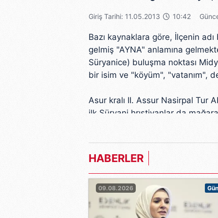
Giriş Tarihi: 11.05.2013
10:42
Günce
Bazı kaynaklara göre, İlçenin ad
gelmiş "AYNA" anlamına gelmektedir
Süryanice) buluşma noktası Midya
bir isim ve "köyüm", "vatanım", d
Asur kralı II. Assur Nasirpal Tur A
ilk Süryani hrıstiyanlar da mağara
Birinci Dünya Savaşı'nın karanlık 
Ancak 1930 yılından sonra kasaba
yerlesim duzeni zamanla oturmay
HABERLER
Midyat'da müslüman olarak Kürtle
Suryaniler, Ermeniler ve Keldanil
09.08.2026
Gü
olmak üzere üç meshep'e ayrılırla
konuşmaktadır, Keldani'ce ve Er