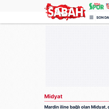
SON DA
Türkiye'nin en iyi haber sitesi
Midyat
Mardin iline bağlı olan Midyat, di