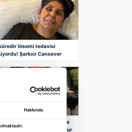
 süredir lösemi tedavisi
üyordu! Şarkıcı Cansever
atını kaybetti
Hakkında
eoroloji duyurdu! 9 Ağustos
ılmaktadır.
ün hava nasıl olacak, yağmur