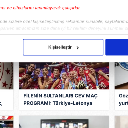
kim
gördü
yağ
yıcı ve cihazlarını tanımlayarak çalışırlar.
DAHA FAZLA GALERİ
de sizlere özel kişiselleştirilmiş reklamlar sunabilir, sayfalarım
aparken amacımızın size daha iyi bir reklam deneyimi sunmak ol
imizden gelen çabayı gösterdiğimizi ve bu noktada, reklamların ma
olduğunu sizlere hatırlatmak isteriz.
Kişiselleştir
çerezlere izin vermedikleri takdirde, kullanıcılara hedefli reklaml
abilmek için İnternet Sitemizde kendimize ve üçüncü kişilere ait 
isel verileriniz işlenmekte olup gerekli olan çerezler bilgi toplum
 çerezler, sitemizin daha işlevsel kılınması ve kişiselleştirilmes
 yapılması, amaçlarıyla sınırlı olarak açık rızanız dahilinde kulla
FİLENİN SULTANLARI CEV MAÇ
Göz
,
PROGRAMI: Türkiye-Letonya
yur
aşağıda yer alan panel vasıtasıyla belirleyebilirsiniz. Çerezlere iliş
voleybol maçı saat kaçta, hangi
baş
lgilendirme Metnimizi
ziyaret edebilirsiniz.
kanalda?
Korunması Kanunu uyarınca hazırlanmış Aydınlatma Metnimizi okum