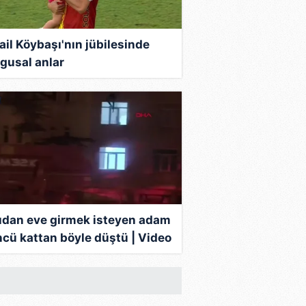
ail Köybaşı'nın jübilesinde
gusal anlar
ıdan eve girmek isteyen adam
ncü kattan böyle düştü | Video