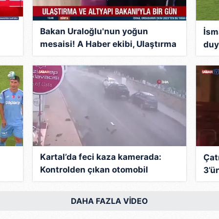
Bakan Uraloğlu'nun yoğun
İsm
mesaisi! A Haber ekibi, Ulaştırma
duy
ve Altyapı Bakanı'nın bir gününe
eşlik etti
Kartal’da feci kaza kamerada:
Çat
Kontrolden çıkan otomobil
3’ü
araçlara çarpıp böyle takla attı |
Video
DAHA FAZLA VİDEO