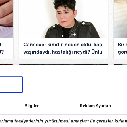
N
Cansever kimdir, neden öldü, kaç
Bir
U?
yaşındaydı, hastalığı neydi? Ünlü
gör
sanatçı Cansever’den üzen haber
hay
geldi!
Bilgiler
Reklam Ayarları
du!
Galatasaray’da Okan Buruk
Met
rlama faaliyetlerinin yürütülmesi amaçları ile çerezler kullan
çılgına döndü! Özel maçta kırmızı
bug