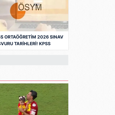
S ORTAÖĞRETİM 2026 SINAV
VURU TARİHLERİ! KPSS
aöğretim sınavı ne zaman,
t kaçta?