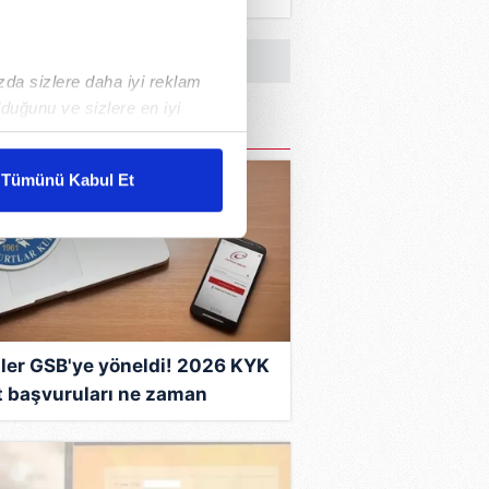
acak mı?
ızda sizlere daha iyi reklam
duğunu ve sizlere en iyi
liyetlerimizi karşılamak
Tümünü Kabul Et
ar gösterilmeyecektir."
çerezler kullanılmaktadır. Bu
u hizmetlerinin sunulması
i ve sizlere yönelik
nılacaktır.
ler GSB'ye yöneldi! 2026 KYK
t başvuruları ne zaman
kin detaylı bilgi için Ayarlar
layacak, şartları neler?
ak ve sitemizde ilgili