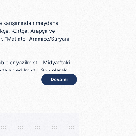
ice karışımından meydana
ürkçe, Kürtçe, Arapça ve
ir. "Matiate" Aramice/Süryani
bleler yazilmistir. Midyat'taki
 talan edilmiştir. Son olarak
isi yaşamını kaybetmiştir.
Devamı
narilmistir. Ondan sonra
e Hiristiyan Dinine mensup
atolik ortadoks ve protestan
dı ile süryanice
lmamaktadır. Midyat'da bu