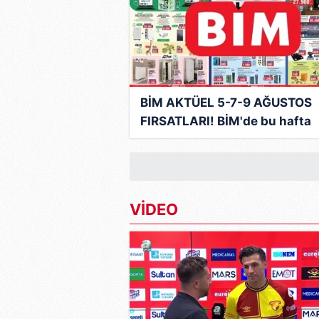
mevzuata uygun olarak kullanılan
BİM AKTÜEL 5-7-9 AĞUSTOS
FIRSATLARI! BİM'de bu hafta
hangi ürünler var? İşte, hafta
indirimleri
VİDEO