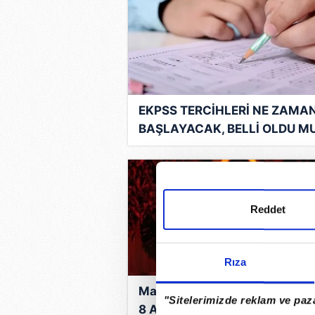
EKPSS TERCİHLERİ NE ZAMA
BAŞLAYACAK, BELLİ OLDU M
2026 EKPSS tercih tarihleri
sorgulanıyor!
Reddet
Rıza
Masterchef ana kadro belli ol
"Sitelerimizde reklam ve paza
8 Ağustos Masterchef ana