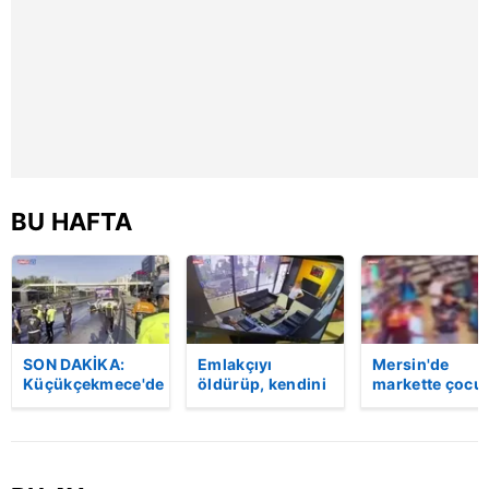
reklam/pazarlama faaliyetlerinin yapılması, amaçlarıyla
sınırlı olarak açık rızanız dahilinde kullanılacaktır.
Çerezlere ilişkin tercihlerinizi aşağıda yer alan panel
vasıtasıyla belirleyebilirsiniz. Çerezlere ilişkin detaylı bilgi
için Ayarlar butonuna tıklayabilir,
Çerez Bilgilendirme
Metnimizi
ziyaret edebilirsiniz.
BU HAFTA
6698 sayılı Kişisel Verilerin Korunması Kanunu uyarınca
hazırlanmış Aydınlatma Metnimizi okumak ve sitemizde
ilgili mevzuata uygun olarak kullanılan çerezlerle ilgili bilgi
almak için lütfen
tıklayınız
.
SON DAKİKA:
Emlakçıyı
Mersin'de
Küçükçekmece'de
öldürüp, kendini
markette çocu
korkunç kaza!
vurduğu olayın
darbeden
Otomobil, İETT
görüntüsü
şüpheli
otobüsüne
ortaya çıktı |
gözaltında
çarptı: 3 kişi
Video
hayatını kaybetti