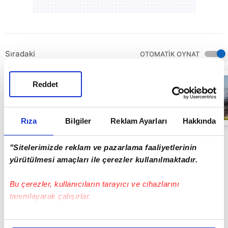
Sıradaki
OTOMATİK OYNAT
İsrail'de Ketziot
Reddet
Hapishanesi'nin
çevresine
timsah
yerleştirmek
00:35
için hendeklerin
Rıza
Bilgiler
Reklam Ayarları
Hakkında
kazıldığı
görüntülendi |
Video
"Sitelerimizde reklam ve pazarlama faaliyetlerinin
yürütülmesi amaçları ile çerezler kullanılmaktadır.
Bu çerezler, kullanıcıların tarayıcı ve cihazlarını
tanımlayarak çalışırlar.
Bu çerezlere izin vermeniz halinde sizlere özel