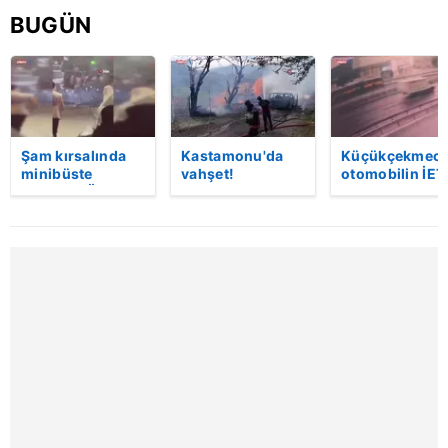
almak için lütfen
tıklayınız
.
BUGÜN
Şam kırsalında
Kastamonu'da
Küçükçekmece
minibüste
vahşet!
otomobilin İET
patlama: Ölü ve
Komşusunu
otobüsüne
yaralılar var
öldürüp evini ve
çarptığı kaza
aracını ateşe
kamerada | Vi
verdi | Video