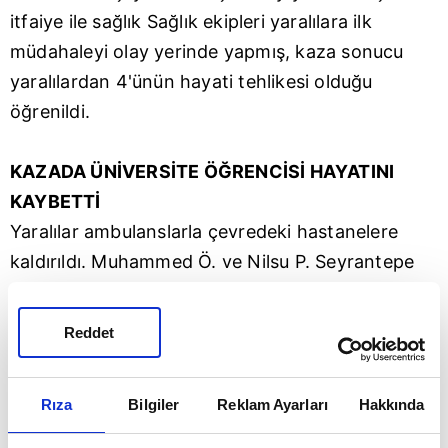
itfaiye ile sağlık Sağlık ekipleri yaralılara ilk
müdahaleyi olay yerinde yapmış, kaza sonucu
yaralılardan 4'ünün hayati tehlikesi olduğu
öğrenildi.
KAZADA ÜNİVERSİTE ÖĞRENCİSİ HAYATINI
KAYBETTİ
Yaralılar ambulanslarla çevredeki hastanelere
kaldırıldı. Muhammed Ö. ve Nilsu P. Seyrantepe
Hamidiye Eğitim ve Araştırma Hastanesi'ne,
Ferhat B. ile Betül Koruğ Taksim İlk Yardım
Reddet
Hastanesi'ne, Yiğit D. Samatya Devlet
Hastanesi'ne götürüldü. Arif Kıvanç G., Mert D.,
Rıza
Bilgiler
Reklam Ayarları
Hakkında
Tuğba Ö. ve Türkalp E. ise Okmeydanı Devlet
Hastanesi'nde tedavi altına alındı. Betül Koruğ,