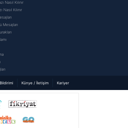
 Nasıl Kılınır
ı Nasıl Kılınır
sajları
 Mesajları
rakları
lamı
na
ı
arı
 Bildirimi
Künye / İletişim
Kariyer