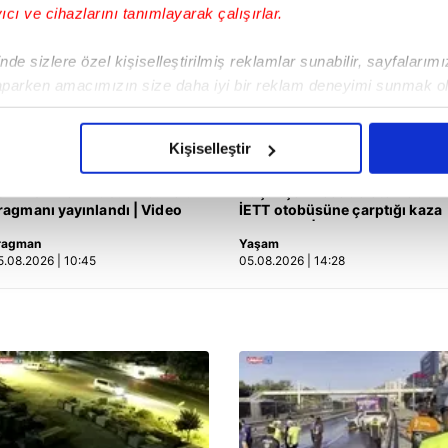
yıcı ve cihazlarını tanımlayarak çalışırlar.
de sizlere özel kişiselleştirilmiş reklamlar sunabilir, sayfalarım
aparken amacımızın size daha iyi bir reklam deneyimi sunmak ol
imizden gelen çabayı gösterdiğimizi ve bu noktada, reklamların ma
olduğunu sizlere hatırlatmak isteriz.
Kişiselleştir
çerezlere izin vermedikleri takdirde, kullanıcılara hedefli reklaml
ar Mısın Yok Musun 29. Bölüm
Küçükçekmece'de otomobilin
ragmanı yayınlandı | Video
İETT otobüsüne çarptığı kaza
kamerada | Video
abilmek için İnternet Sitemizde kendimize ve üçüncü kişilere ait 
ragman
Yaşam
isel verileriniz işlenmekte olup gerekli olan çerezler bilgi toplum
5.08.2026 | 10:45
05.08.2026 | 14:28
 çerezler, sitemizin daha işlevsel kılınması ve kişiselleştirilmes
 yapılması, amaçlarıyla sınırlı olarak açık rızanız dahilinde kulla
aşağıda yer alan panel vasıtasıyla belirleyebilirsiniz. Çerezlere iliş
lgilendirme Metnimizi
ziyaret edebilirsiniz.
Korunması Kanunu uyarınca hazırlanmış Aydınlatma Metnimizi okum
 çerezlerle ilgili bilgi almak için lütfen
tıklayınız
.