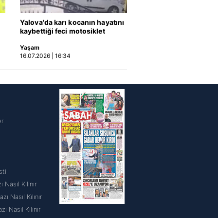
Yalova'da karı kocanın hayatını
kaybettiği feci motosiklet
kazası saniye saniye kameraya
Yaşam
yansıdı | Video
16.07.2026 | 16:34
i
er
sti
 Nasıl Kılınır
ı Nasıl Kılınır
 Nasıl Kılınır