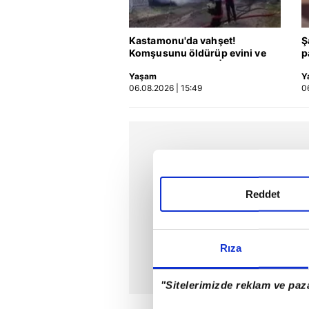
Kastamonu'da vahşet!
Ş
Komşusunu öldürüp evini ve
p
aracını ateşe verdi | Video
Yaşam
Y
06.08.2026 | 15:49
0
Reddet
Rıza
"Sitelerimizde reklam ve paza