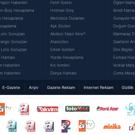
nspor Haberleri
Fetih Suresi
Öğlen Namazı
en Burç Hesaplama
Hotmail Giriş
İkindi Namaz
k Hesaplama
Metrobüs Durakları
Günaydın Me
esaplama
Aşk Sözleri
Doğum Günü
Loto Sonuçları
Abdest Nasıl Alınır?
Marmaray Du
iyango Sonuçları
Atasözleri
Saatlerin An
 Loto Sonuçları
Erkek İsimleri
Dini Bilgiler
 Haritası
Yüzde Hesaplama
Esmaül Hüs
n Haberleri
Kız İsimleri
İstiklal Marş
i Haberleri
Dünya Haritası
Cuma Mesajl
E-Gazete
Arşiv
Gazete Reklam
Internet Reklam
Gizlilik