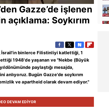
’den
Gazze
’de işlenen
kin açıklama: Soykırım
,
İsrail
'in binlerce Filistinliyi katlettiği, 1
n ettiği 1948'de yaşanan ve "Nekbe (Büyük
n yıldönümünde paylaştığı mesajda,
ini anlıyoruz. Bugün
Gazze
'de soykırım
temizlik ve apartheid olarak devam ediyor."
DEO DEVAM EDİYOR