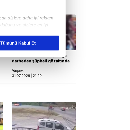
ızda sizlere daha iyi reklam
duğunu ve sizlere en iyi
liyetlerimizi karşılamak
Tümünü Kabul Et
ar gösterilmeyecektir."
Mersin'de markette çocuğu
darbeden şüpheli gözaltında
çerezler kullanılmaktadır. Bu
Yaşam
u hizmetlerinin sunulması
31.07.2026 | 21:29
i ve sizlere yönelik
nılacaktır.
kin detaylı bilgi için Ayarlar
ak ve sitemizde ilgili