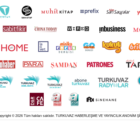
pyright © 2026 Tüm hakları saklıdır. TURKUVAZ HABERLEŞME VE YAYINCILIK ANONİM Ş