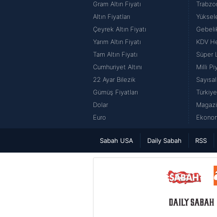
Gram Altın Fiyatı
Trabzo
Altın Fiyatları
Yüksel
Çeyrek Altın Fiyatı
Gebeli
Yarım Altın Fiyatı
KDV H
Tam Altın Fiyatı
Süper 
Cumhuriyet Altını
Milli P
22 Ayar Bilezik
Sayısal
Gümüş Fiyatları
Türkiye
Dolar
Magazi
Euro
Ekonom
Sabah USA
Daily Sabah
RSS