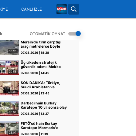
KİYE
CANLI İZLE
ki
OTOMATİK OYNAT
Mersin’de tırın çarptığı
araç metrelerce böyle
sürüklendi
00:20
07.08.2026 | 18:28
Üç ülkeden stratejik
güvenlik adımı! Mekke
Anlaşması dengeleri nasıl
29:53
07.08.2026 | 14:49
değiştirecek? | Video
SON DAKİKA: Türkiye,
Suudi Arabistan ve
Pakistan 'Mekke Savunma
03:09
07.08.2026 | 13:45
Anlaşması'nı imzaladı!
Başkan Erdoğan'dan kritik
Darbeci hain Burkay
görüşme | Video
Karatepe 10 yıl sonra olay
yerinde! Teröriste keşif
03:02
07.08.2026 | 13:27
yaptırıyor: Ekipler suikast
silahlarının izinde! | Video
FETÖ'cü hain Burkay
Karatepe Marmaris'e
götürüldü: Keşif
03:07
07.08.2026 | 11:19