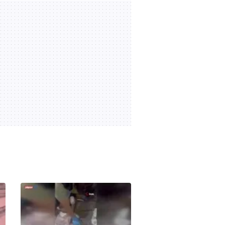
skandal! "G" harfini "6"
00:40
05.08.2026 | 19:48
sayıp AK Parti'nin oyunu
iptal etti
İstanbul’da uyuşturucu
operasyonu: 257 bin 850
adet uyuşturucu hap ele
00:47
05.08.2026 | 12:25
geçirildi | Video
Beyoğlu'nda 8 aracın
karıştığı kazada 5 kişi
yaralandı
03:47
04.08.2026 | 22:11
SON DAKİKA: MHP lideri
Bahçeli 'çerçeve yasa'
teklifine imza attı | Video
02:32
04.08.2026 | 14:10
Başkan Erdoğan Anıtkabir'i
ziyaret etti: Bayrağımız bu
topraklarda 1000 yıldır
19:55
04.08.2026 | 12:26
dalgalanıyor | Video
Sahte ekspertizle 687
kişiye vatandaşlık: 16 ilde
72 şüpheli yakalandı |
00:35
04.08.2026 | 09:34
Video
Elektrikli fırından çıkan
yangın evi kullanılamaz
hale getirdi
00:27
02.08.2026 | 22:18