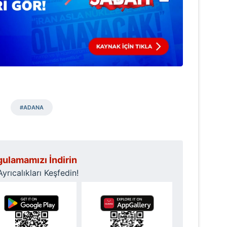
 çerezlerle ilgili bilgi almak için lütfen
tıklayınız
.
#ADANA
ulamamızı İndirin
rıcalıkları Keşfedin!