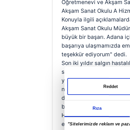
Öğretmenevi ve Akşam Sa
Akşam Sanat Okulu A Hizme
Konuyla ilgili açıklamala
Akşam Sanat Okulu Müdürü
büyük bir başarı. Adana iç
başarıya ulaşmamızda eme
teşekkür ediyorum" dedi.
Son iki yıldır salgın hastal
süreç yaşadığımızı hatırl
yaşadığımız sokağa çıkma k
Reddet
nedeniyle umuma açık hizm
durdurulması nedeniyle b
büyük bir özveri ile çalışa
Rıza
Hizmet verdiğimiz her an k
ekip çalışması da böyle gü
"Sitelerimizde reklam ve paza