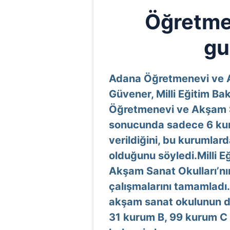
Öğretme
gu
Adana Öğretmenevi ve 
Güvener, Milli Eğitim Ba
Öğretmenevi ve Akşam S
sonucunda sadece 6 kur
verildiğini, bu kurumlar
olduğunu söyledi.Milli E
Akşam Sanat Okulları’nın 
çalışmalarını tamamladı
akşam sanat okulunun d
31 kurum B, 99 kurum C 