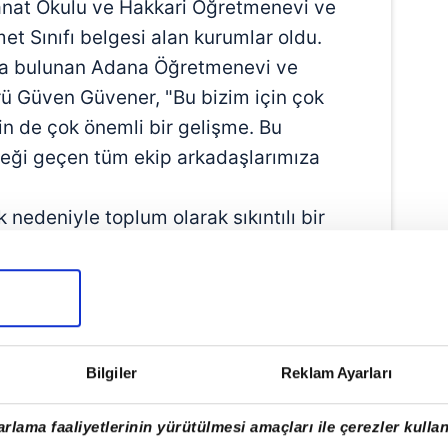
nat Okulu ve Hakkari Öğretmenevi ve
t Sınıfı belgesi alan kurumlar oldu.
rda bulunan Adana Öğretmenevi ve
 Güven Güvener, "Bu bizim için çok
in de çok önemli bir gelişme. Bu
ği geçen tüm ekip arkadaşlarımıza
ık nedeniyle toplum olarak sıkıntılı bir
atan Güvener, "Pandemi sürecinde
ısıtlamaları ve alınan tedbirler
et olarak verilen hizmetlerin
irçok olumsuzluk yaşadık. Buna rağmen
rak tüm sorunların üstesinden geldik.
Bilgiler
Reklam Ayarları
alitemizi en üst seviyede tuttuk. Bu
zel bir sonucu doğurdu" ifadelerini
rlama faaliyetlerinin yürütülmesi amaçları ile çerezler kullan