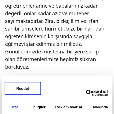
öğretmenler anne ve babalarımız kadar
değerli, onlar kadar aziz ve muteber
sayılmaktadırlar. Zira, bizler, ilim ve irfan
sahibi kimselere hürmeti, bize bir harf dahi
öğreten kimsenin karşısında saygıyla
eğilmeyi şiar edinmiş bir milletiz.
Gönüllerimizde müstesna bir yere sahip
olan öğretmenlerimize hepimiz şükran
borçluyuz.
Yurdumuzun her köşesinde fedakarca
çalışan, en zorlu şartlarda dahi mesleklerini
Reddet
sevgiyle icra eden öğretmenlerimiz, her
türlü övgü ve takdire layıktır. Bu vesileyle
Rıza
Bilgiler
Reklam Ayarları
Hakkında
öncelikle görevi sırasında şehit düşen ve