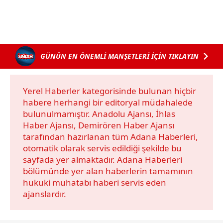
Sizlere daha iyi bir hizmet sunabilmek için İnternet
Sitemizde kendimize ve üçüncü kişilere ait çerezler
kullanılmaktadır. Bu çerezler vasıtasıyla çeşitli kişisel
verileriniz işlenmekte olup gerekli olan çerezler bilgi
GÜNÜN EN ÖNEMLİ MANŞETLERİ İÇİN TIKLAYIN
toplumu hizmetlerinin sunulması amacıyla
kullanılmaktadır. Diğer çerezler, sitemizin daha işlevsel
kılınması ve kişiselleştirilmesi ve sizlere yönelik
Yerel Haberler kategorisinde bulunan hiçbir
reklam/pazarlama faaliyetlerinin yapılması, amaçlarıyla
habere herhangi bir editoryal müdahalede
sınırlı olarak açık rızanız dahilinde kullanılacaktır.
bulunulmamıştır. Anadolu Ajansı, İhlas
Haber Ajansı, Demirören Haber Ajansı
tarafından hazırlanan tüm Adana Haberleri,
Çerezlere ilişkin tercihlerinizi aşağıda yer alan panel
otomatik olarak servis edildiği şekilde bu
vasıtasıyla belirleyebilirsiniz. Çerezlere ilişkin detaylı bilgi
sayfada yer almaktadır. Adana Haberleri
için Ayarlar butonuna tıklayabilir,
Çerez Bilgilendirme
bölümünde yer alan haberlerin tamamının
Metnimizi
ziyaret edebilirsiniz.
hukuki muhatabı haberi servis eden
ajanslardır.
6698 sayılı Kişisel Verilerin Korunması Kanunu uyarınca
hazırlanmış Aydınlatma Metnimizi okumak ve sitemizde
ilgili mevzuata uygun olarak kullanılan çerezlerle ilgili bilgi