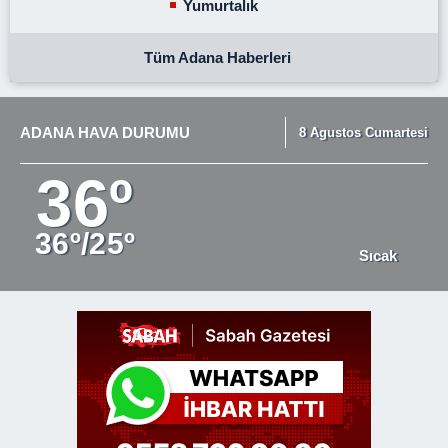
Yumurtalık
Tüm Adana Haberleri
ADANA HAVA DURUMU
8 Agustos Cumartesi
36º
36º/25º
Sıcak