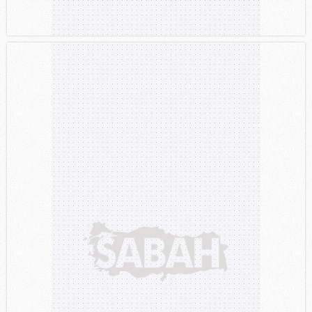
gösterilmeyecektir."
Sizlere daha iyi bir hizmet sunabilmek için İnternet
Sitemizde kendimize ve üçüncü kişilere ait çerezler
kullanılmaktadır. Bu çerezler vasıtasıyla çeşitli kişisel
verileriniz işlenmekte olup gerekli olan çerezler bilgi
toplumu hizmetlerinin sunulması amacıyla
kullanılmaktadır. Diğer çerezler, sitemizin daha işlevsel
kılınması ve kişiselleştirilmesi ve sizlere yönelik
reklam/pazarlama faaliyetlerinin yapılması, amaçlarıyla
sınırlı olarak açık rızanız dahilinde kullanılacaktır.
Çerezlere ilişkin tercihlerinizi aşağıda yer alan panel
vasıtasıyla belirleyebilirsiniz. Çerezlere ilişkin detaylı bilgi
için Ayarlar butonuna tıklayabilir,
Çerez Bilgilendirme
Metnimizi
ziyaret edebilirsiniz.
6698 sayılı Kişisel Verilerin Korunması Kanunu uyarınca
hazırlanmış Aydınlatma Metnimizi okumak ve sitemizde