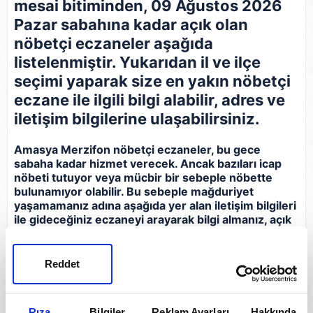
mesai bitiminden, 09 Ağustos 2026
Pazar sabahına kadar açık olan
nöbetçi eczaneler aşağıda
listelenmiştir. Yukarıdan il ve ilçe
seçimi yaparak size en yakın nöbetçi
eczane ile ilgili bilgi alabilir, adres ve
iletişim bilgilerine ulaşabilirsiniz.
Amasya Merzifon nöbetçi eczaneler, bu gece
sabaha kadar hizmet verecek. Ancak bazıları icap
nöbeti tutuyor veya mücbir bir sebeple nöbette
bulunamıyor olabilir. Bu sebeple mağduriyet
yaşamamanız adına aşağıda yer alan iletişim bilgileri
ile gideceğiniz eczaneyi arayarak bilgi almanız, açık
olup olmadığını teyit etmeniz gerekir.
Reddet
Eczane
İletişim Bilgileri
Derman Eczanesi
Rıza
Bilgiler
Reklam Ayarları
Hakkında