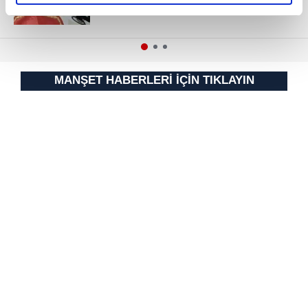
elimizden gelen çabayı gösterdiğimizi ve bu noktada,
reklamların maliyetlerimizi karşılamak noktasında tek gelir
kalemimiz olduğunu sizlere hatırlatmak isteriz.
Her halükârda, kullanıcılar, bu çerezlere izin vermedikleri
MANŞET HABERLERİ İÇİN TIKLAYIN
takdirde, kullanıcılara hedefli reklamlar
gösterilmeyecektir."
Sizlere daha iyi bir hizmet sunabilmek için İnternet
Sitemizde kendimize ve üçüncü kişilere ait çerezler
kullanılmaktadır. Bu çerezler vasıtasıyla çeşitli kişisel
verileriniz işlenmekte olup gerekli olan çerezler bilgi
toplumu hizmetlerinin sunulması amacıyla
kullanılmaktadır. Diğer çerezler, sitemizin daha işlevsel
kılınması ve kişiselleştirilmesi ve sizlere yönelik
reklam/pazarlama faaliyetlerinin yapılması, amaçlarıyla
sınırlı olarak açık rızanız dahilinde kullanılacaktır.
Çerezlere ilişkin tercihlerinizi aşağıda yer alan panel