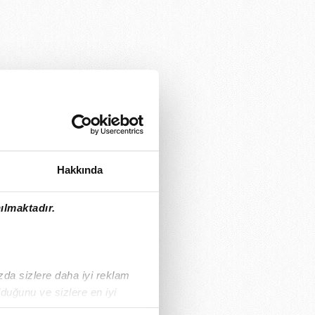
Hakkında
ılmaktadır.
ızda sizlere daha iyi reklam
duğunu ve sizlere en iyi
liyetlerimizi karşılamak