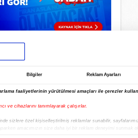
Bilgiler
Reklam Ayarları
ulamamızı İndirin
rlama faaliyetlerinin yürütülmesi amaçları ile çerezler kullan
rıcalıkları Keşfedin!
yıcı ve cihazlarını tanımlayarak çalışırlar.
de sizlere özel kişiselleştirilmiş reklamlar sunabilir, sayfalarım
aparken amacımızın size daha iyi bir reklam deneyimi sunmak ol
imizden gelen çabayı gösterdiğimizi ve bu noktada, reklamların ma