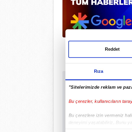
Reddet
Rıza
Sabah.com.tr Uyg
"Sitelerimizde reklam ve paza
Uygulamalara Özel Ay
Bu çerezler, kullanıcıların tara
Bu çerezlere izin vermeniz halin
deneyimi yaşatabiliriz. Bunu y
içerikleri sunabilmek adına el