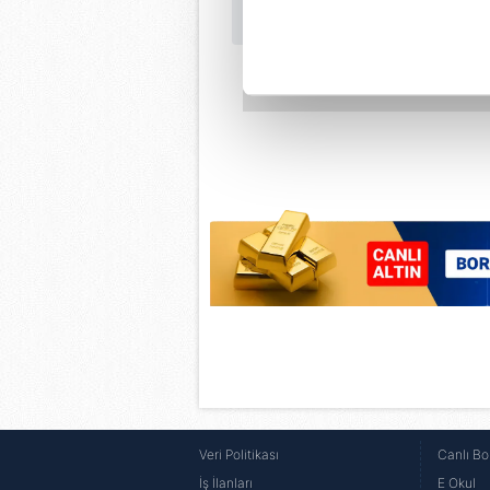
noktasında tek gelir kalemimiz 
Her halükârda, kullanıcılar, bu 
Sizlere daha iyi bir hizmet sun
çerezler vasıtasıyla çeşitli kiş
amacıyla kullanılmaktadır. Diğer
reklam/pazarlama faaliyetlerinin
Çerezlere ilişkin tercihlerinizi 
butonuna tıklayabilir,
Çerez Bi
6698 sayılı Kişisel Verilerin 
mevzuata uygun olarak kullanılan
Veri Politikası
Canlı Bo
İş İlanları
E Okul