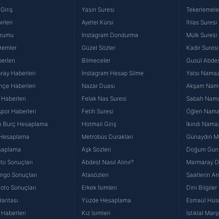
Giriş
Yasin Suresi
Tekerlemele
rleri
Ayetel Kürsi
İhlas Suresi
urumu
İnstagram Dondurma
Mülk Suresi
remler
Güzel Sözler
Kadir Suresi
erleri
Bilmeceler
Gusül Abdes
ray Haberleri
İnstagram Hesap Silme
Yatsı Namazı
hçe Haberleri
Nazar Duası
Akşam Namaz
 Haberleri
Felak Nas Suresi
Sabah Namaz
por Haberleri
Fetih Suresi
Öğlen Namazı
n Burç Hesaplama
Hotmail Giriş
İkindi Namaz
 Hesaplama
Metrobüs Durakları
Günaydın Me
saplama
Aşk Sözleri
Doğum Günü
to Sonuçları
Abdest Nasıl Alınır?
Marmaray Du
yango Sonuçları
Atasözleri
Saatlerin A
Loto Sonuçları
Erkek İsimleri
Dini Bilgiler
aritası
Yüzde Hesaplama
Esmaül Hüs
Haberleri
Kız İsimleri
İstiklal Marş