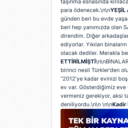
taşınma esnasında kırılaca
para ödenecek.\n\n
YEŞİL
günden beri bu evde yaşad
beri hep yanımızda olan 
direndim. Diğer arkadaşla
ediyorlar. Yıkılan binaları
olacak dediler. Merakla be
ETTİRİLMİŞTİ
\n\nBİNALARI
birinci nesil Türkler’den 
“2012’ye kadar evinizi boşa
ev var. Gösterdiğimiz eve 
vermeniz gerekiyor, aksi t
deniliyordu.\n\n \n\n
Kadir