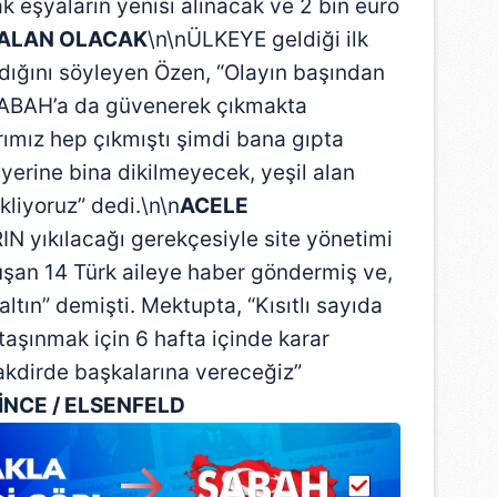
k eşyaların yenisi alınacak ve 2 bin euro
 ALAN OLACAK
\n\nÜLKEYE geldiği ilk
ığını söyleyen Özen, “Olayın başından
SABAH’a da güvenerek çıkmakta
rımız hep çıkmıştı şimdi bana gıpta
n yerine bina dikilmeyecek, yeşil alan
kliyoruz” dedi.\n\n
ACELE
N yıkılacağı gerekçesiyle site yönetimi
oluşan 14 Türk aileye haber göndermiş ve,
ltın” demişti. Mektupta, “Kısıtlı sayıda
taşınmak için 6 hafta içinde karar
akdirde başkalarına vereceğiz”
 İNCE / ELSENFELD