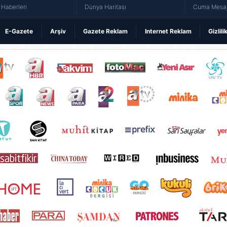
Haberleri
Dünya Haritası
Cuma Mesaj
E-Gazete
Arşiv
Gazete Reklam
Internet Reklam
Gizlili