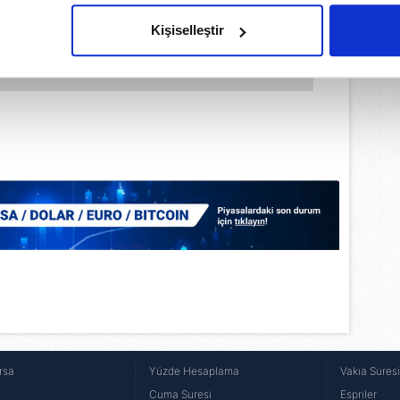
olduğunu sizlere hatırlatmak isteriz.
Kişiselleştir
çerezlere izin vermedikleri takdirde, kullanıcılara hedefli reklaml
abilmek için İnternet Sitemizde kendimize ve üçüncü kişilere ait 
isel verileriniz işlenmekte olup gerekli olan çerezler bilgi toplum
 çerezler, sitemizin daha işlevsel kılınması ve kişiselleştirilmes
 yapılması, amaçlarıyla sınırlı olarak açık rızanız dahilinde kulla
aşağıda yer alan panel vasıtasıyla belirleyebilirsiniz. Çerezlere iliş
lgilendirme Metnimizi
ziyaret edebilirsiniz.
Korunması Kanunu uyarınca hazırlanmış Aydınlatma Metnimizi okum
 çerezlerle ilgili bilgi almak için lütfen
tıklayınız
.
rsa
Yüzde Hesaplama
Vakıa Sures
Cuma Suresi
Espriler