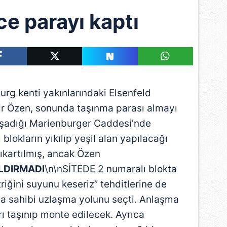
ce parayı kaptı
g kenti yakınlarındaki Elsenfeld
r Özen, sonunda taşınma parası almayı
yaşadığı Marienburger Caddesi’nde
blokların yıkılıp yeşil alan yapılacağı
çıkartılmış, ancak Özen
LDIRMADI
\n\nSİTEDE 2 numaralı blokta
riğini suyunu keseriz” tehditlerine de
a sahibi uzlaşma yolunu seçti. Anlaşma
ı taşınıp monte edilecek. Ayrıca