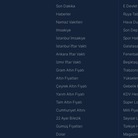
Son Dakika
E Devlet 
Haberler
Rüya Tabi
Namaz Vakitleri
Hava D
İmsakiye
Son Dep
İstanbul İmsakiye
Spor Hab
İstanbul İftar Vakti
Galatasa
Ankara İftar Vakti
Fenerba
İzmir İftar Vakti
Beşiktaş
Gram Altın Fiyatı
Trabzons
Altın Fiyatları
Yüksele
Çeyrek Altın Fiyatı
Gebelik
Yarım Altın Fiyatı
KDV He
Tam Altın Fiyatı
Süper Lo
Cumhuriyet Altını
Milli Pi
22 Ayar Bilezik
Sayısal 
Gümüş Fiyatları
Türkiye H
Dolar
Magazin 