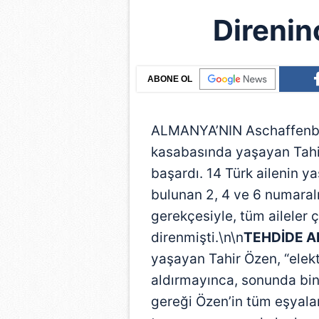
Direnin
ABONE OL
ALMANYA’NIN Aschaffenbur
kasabasında yaşayan Tahi
başardı. 14 Türk ailenin 
bulunan 2, 4 ve 6 numaralı 
gerekçesiyle, tüm aileler 
direnmişti.\n\n
TEHDİDE A
yaşayan Tahir Özen, “elekt
aldırmayınca, sonunda bin
gereği Özen’in tüm eşyalar