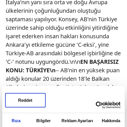
İtalya'nın yanı sıra orta ve doğu Avrupa
ülkelerinin çoğunluğundan oluştuğu
saptaması yapılıyor. Konsey, AB'nin Türkiye
üzerinde sahip olduğu etkinliğini yitirdiğine
işaret ederken insan hakları konusunda
Ankara'yı etkileme gücüne 'C-eksi', yine
Türkiye-AB arasındaki bölgesel işbirliğine de
'C-' notunu uygungördü.\n\n
EN BAŞARISIZ
KONU: TÜRKİYE\n
-- AB'nin en yüksek puan
aldığı konular 20 üzerinden 18'le Balkan
ülkelerine vize muafiyeti, terörle mücadele
için ABD ile veri paylaşımı ve İran'ın nükleer
Reddet
programı konusunda ABD ile işbirliği
oldu.\n-- AB'nin en düşük notları ise 20
üzerinden 5'le Türkiye ile ilişkiler, Kıbrıs
Rıza
Bilgiler
Reklam Ayarları
Hakkında