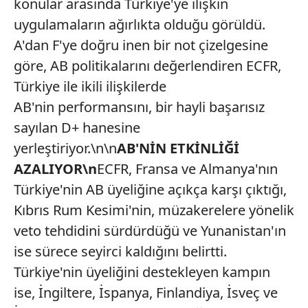
konular arasında Türkiye'ye ilişkin
uygulamaların ağırlıkta olduğu görüldü.
A'dan F'ye doğru inen bir not çizelgesine
göre, AB politikalarını değerlendiren ECFR,
Türkiye ile ikili ilişkilerde
AB'nin performansını, bir hayli başarısız
sayılan D+ hanesine
yerleştiriyor.\n\n
AB'NİN ETKİNLİĞİ
AZALIYOR\n
ECFR, Fransa ve Almanya'nın
Türkiye'nin AB üyeliğine açıkça karşı çıktığı,
Kıbrıs Rum Kesimi'nin, müzakerelere yönelik
veto tehdidini sürdürdüğü ve Yunanistan'ın
ise sürece seyirci kaldığını belirtti.
Türkiye'nin üyeliğini destekleyen kampın
ise, İngiltere, İspanya, Finlandiya, İsveç ve