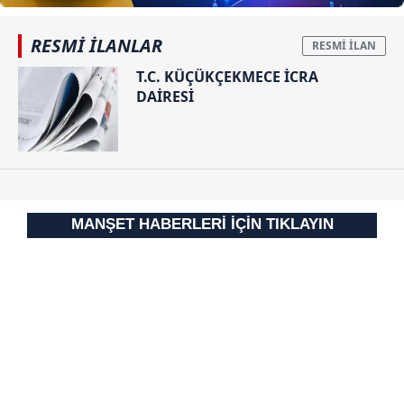
almak için lütfen
tıklayınız
.
RESMİ İLANLAR
T.C. KÜÇÜKÇEKMECE İCRA
DAİRESİ
MANŞET HABERLERİ İÇİN TIKLAYIN