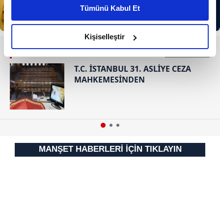
kişiselleştirilmiş reklamlar sunabilir, sayfalarımızda sizlere
Tümünü Kabul Et
daha iyi reklam deneyimi yaşatabiliriz. Bunu yaparken
amacımızın size daha iyi bir reklam deneyimi sunmak
olduğunu ve sizlere en iyi içerikleri sunabilmek adına
Kişiselleştir
elimizden gelen çabayı gösterdiğimizi ve bu noktada,
RESMİ İLANLAR
reklamların maliyetlerimizi karşılamak noktasında tek gelir
T.C. İSTANBUL 31. ASLİYE CEZA
kalemimiz olduğunu sizlere hatırlatmak isteriz.
MAHKEMESİNDEN
Her halükârda, kullanıcılar, bu çerezlere izin vermedikleri
takdirde, kullanıcılara hedefli reklamlar
gösterilmeyecektir."
Sizlere daha iyi bir hizmet sunabilmek için İnternet
MANŞET HABERLERİ İÇİN TIKLAYIN
Sitemizde kendimize ve üçüncü kişilere ait çerezler
kullanılmaktadır. Bu çerezler vasıtasıyla çeşitli kişisel
verileriniz işlenmekte olup gerekli olan çerezler bilgi
toplumu hizmetlerinin sunulması amacıyla
kullanılmaktadır. Diğer çerezler, sitemizin daha işlevsel
kılınması ve kişiselleştirilmesi ve sizlere yönelik