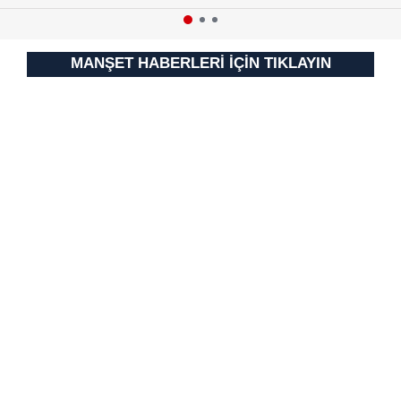
için Ayarlar butonuna tıklayabilir,
Çerez Bilgilendirme
Metnimizi
ziyaret edebilirsiniz.
MANŞET HABERLERİ İÇİN TIKLAYIN
6698 sayılı Kişisel Verilerin Korunması Kanunu uyarınca
hazırlanmış Aydınlatma Metnimizi okumak ve sitemizde
ilgili mevzuata uygun olarak kullanılan çerezlerle ilgili bilgi
almak için lütfen
tıklayınız
.