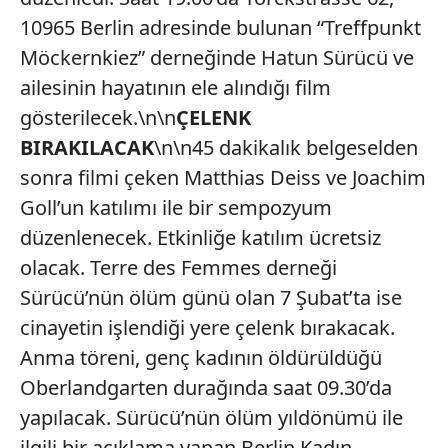
10965 Berlin adresinde bulunan “Treffpunkt
Möckernkiez” derneğinde Hatun Sürücü ve
ailesinin hayatının ele alındığı film
gösterilecek.\n\n
ÇELENK
BIRAKILACAK
\n\n45 dakikalık belgeselden
sonra filmi çeken Matthias Deiss ve Joachim
Goll’un katılımı ile bir sempozyum
düzenlenecek. Etkinliğe katılım ücretsiz
olacak. Terre des Femmes derneği
Sürücü’nün ölüm günü olan 7 Şubat’ta ise
cinayetin işlendiği yere çelenk bırakacak.
Anma töreni, genç kadının öldürüldüğü
Oberlandgarten durağında saat 09.30’da
yapılacak. Sürücü’nün ölüm yıldönümü ile
ilgili bir açıklama yapan Berlin Kadın,