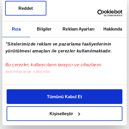
Yunus ÜLGER / ESSEN
Reddet
Rıza
Bilgiler
Reklam Ayarları
Hakkında
"Sitelerimizde reklam ve pazarlama faaliyetlerinin
yürütülmesi amaçları ile çerezler kullanılmaktadır.
Bu çerezler, kullanıcıların tarayıcı ve cihazlarını
tanımlayarak çalışırlar.
Bu çerezlere izin vermeniz halinde sizlere özel
kişiselleştirilmiş reklamlar sunabilir, sayfalarımızda sizlere
Tümünü Kabul Et
daha iyi reklam deneyimi yaşatabiliriz. Bunu yaparken
amacımızın size daha iyi bir reklam deneyimi sunmak
olduğunu ve sizlere en iyi içerikleri sunabilmek adına
Kişiselleştir
elimizden gelen çabayı gösterdiğimizi ve bu noktada,
reklamların maliyetlerimizi karşılamak noktasında tek gelir