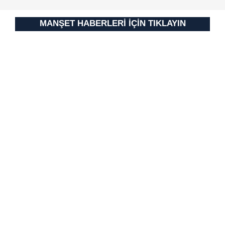
için Ayarlar butonuna tıklayabilir,
Çerez Bilgilendirme
Metnimizi
ziyaret edebilirsiniz.
MANŞET HABERLERİ İÇİN TIKLAYIN
6698 sayılı Kişisel Verilerin Korunması Kanunu uyarınca
hazırlanmış Aydınlatma Metnimizi okumak ve sitemizde
ilgili mevzuata uygun olarak kullanılan çerezlerle ilgili bilgi
almak için lütfen
tıklayınız
.