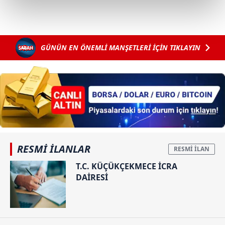
kalemimiz olduğunu sizlere hatırlatmak isteriz.
Her halükârda, kullanıcılar, bu çerezlere izin vermedikleri
takdirde, kullanıcılara hedefli reklamlar
GÜNÜN EN ÖNEMLİ MANŞETLERİ İÇİN TIKLAYIN
gösterilmeyecektir."
Sizlere daha iyi bir hizmet sunabilmek için İnternet
Sitemizde kendimize ve üçüncü kişilere ait çerezler
kullanılmaktadır. Bu çerezler vasıtasıyla çeşitli kişisel
verileriniz işlenmekte olup gerekli olan çerezler bilgi
toplumu hizmetlerinin sunulması amacıyla
kullanılmaktadır. Diğer çerezler, sitemizin daha işlevsel
RESMİ İLANLAR
kılınması ve kişiselleştirilmesi ve sizlere yönelik
reklam/pazarlama faaliyetlerinin yapılması, amaçlarıyla
T.C. KÜÇÜKÇEKMECE İCRA
DAİRESİ
sınırlı olarak açık rızanız dahilinde kullanılacaktır.
Çerezlere ilişkin tercihlerinizi aşağıda yer alan panel
vasıtasıyla belirleyebilirsiniz. Çerezlere ilişkin detaylı bilgi