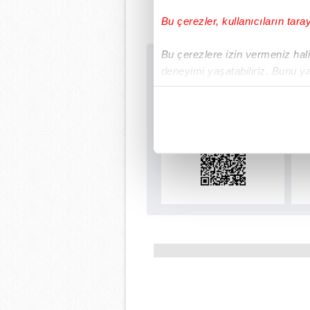
Bu çerezler, kullanıcıların tara
Bu çerezlere izin vermeniz halin
Sabah.com.tr Uyg
deneyimi yaşatabiliriz. Bunu y
Uygulamalara Özel Ay
içerikleri sunabilmek adına el
noktasında tek gelir kalemimiz 
Her halükârda, kullanıcılar, bu 
Sizlere daha iyi bir hizmet sun
çerezler vasıtasıyla çeşitli kiş
amacıyla kullanılmaktadır. Diğer
reklam/pazarlama faaliyetlerinin
Çerezlere ilişkin tercihlerinizi 
butonuna tıklayabilir,
Çerez Bi
6698 sayılı Kişisel Verilerin 