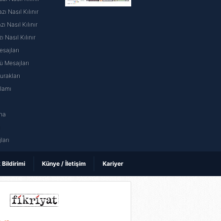
ı Nasıl Kılınır
 Nasıl Kılınır
ı Nasıl Kılınır
sajları
 Mesajları
rakları
nlamı
na
ı
ları
k Bildirimi
Künye / İletişim
Kariyer