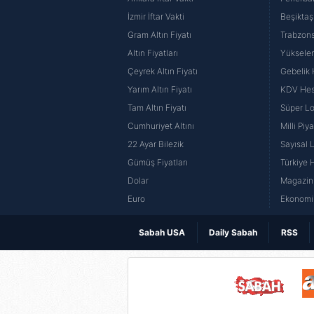
İzmir İftar Vakti
Beşiktaş
Gram Altın Fiyatı
Trabzons
Altın Fiyatları
Yüksele
Çeyrek Altın Fiyatı
Gebelik
Yarım Altın Fiyatı
KDV He
Tam Altın Fiyatı
Süper Lo
Cumhuriyet Altını
Milli Pi
22 Ayar Bilezik
Sayısal 
Gümüş Fiyatları
Türkiye H
Dolar
Magazin 
Euro
Ekonomi 
Sabah USA
Daily Sabah
RSS