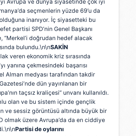
yı Avrupa ve dünya siyasetinde çok iyi
 Almanya’da seçmenlerin yüzde 69’u da
 olduğuna inanıyor. İç siyasetteki bu
fet partisi SPD’nin Genel Başkanı
ne, “Merkel’i doğrudan hedef alacak
ısında bulundu.\n\n
SAKİN
lak veren ekonomik kriz sırasında
a’yı yanına çekmesindeki başarısı
el Alman medyası tarafından takdir
 Gazetesi’nde dün yayınlanan bir
pa’nın taçsız kraliçesi” unvanı kullanıldı.
u olan ve bu sistem içinde gençlik
kin ve sessiz görüntüsü altında büyük bir
D olmak üzere Avrupa’da da en ciddiye
di.\n\n
Partisi de oylarını