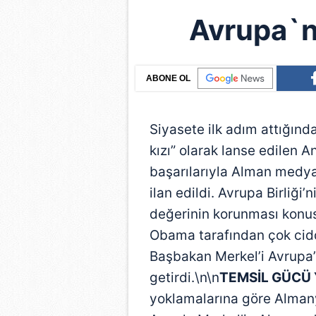
Avrupa`nı
ABONE OL
Siyasete ilk adım attığın
kızı” olarak lanse edilen 
başarılarıyla Alman medyas
ilan edildi. Avrupa Birliği
değerinin korunması konus
Obama tarafından çok ciddi
Başbakan Merkel’i Avrupa’
getirdi.\n\n
TEMSİL GÜCÜ
yoklamalarına göre Alman