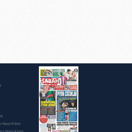
i
r
ti
 Nasıl Kılınır
ı Nasıl Kılınır