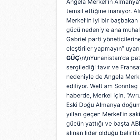
Angela Merkel’in Almanya’
temsil ettiğine inanıyor.
Merkel’in iyi bir başbakan
gücü nedeniyle ana muhale
Gabriel parti yöneticileri
eleştiriler yapmayın” uyar
GÜÇ
\n\nYunanistan’da pat
sergilediği tavır ve Frans
nedeniyle de Angela Merk
ediliyor. Welt am Sonntag
haberde, Merkel için, “Avru
Eski Doğu Almanya doğuml
yılları geçen Merkel’in sa
gücün yattığı ve başta AB
alınan lider olduğu belirtil