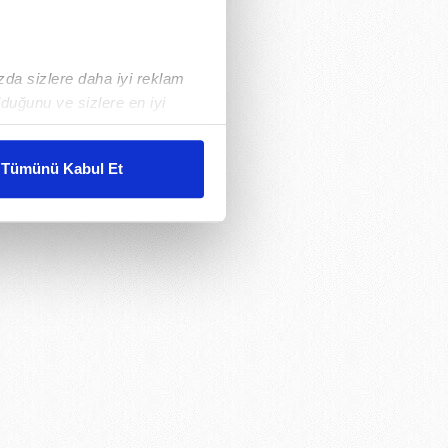
ızda sizlere daha iyi reklam
duğunu ve sizlere en iyi
liyetlerimizi karşılamak
Tümünü Kabul Et
ar gösterilmeyecektir."
çerezler kullanılmaktadır. Bu
u hizmetlerinin sunulması
i ve sizlere yönelik
nılacaktır.
kin detaylı bilgi için Ayarlar
ak ve sitemizde ilgili