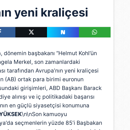
n yeni kraliçesi
da, dönemin başbakanı “Helmut Kohl’ün
Angela Merkel, son zamanlardaki
ı tarafından Avrupa’nın yeni kraliçesi
’nin (AB) ortak para birimi euronun
undaki girişimleri, ABD Başkanı Barack
ye alınışı ve iç politikadaki başarısı
nın en güçlü siyasetçisi konumuna
 YÜKSEK
\n\nSon kamuoyu
ya’da seçmenlerin yüzde 85’i Başbakan