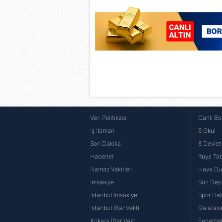
mevzuata uygun olarak kullanılan
Veri Politikası
Canlı Bo
İş İlanları
E Okul
Son Dakika
E Devlet 
Haberler
Rüya Tabi
Namaz Vakitleri
Hava D
İmsakiye
Son Dep
İstanbul İmsakiye
Spor Hab
İstanbul İftar Vakti
Galatasa
Ankara İftar Vakti
Fenerba