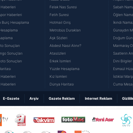
 Haberleri
Felak Nas Suresi
Sabah Namaz
por Haberleri
Fetih Suresi
Öğlen Namazı
n Burç Hesaplama
Hotmail Giriş
İkindi Namaz
 Hesaplama
Metrobüs Durakları
Günaydın Me
saplama
Aşk Sözleri
Doğum Günü
to Sonuçları
Abdest Nasıl Alınır?
Marmaray Du
yango Sonuçları
Atasözleri
Saatlerin A
Loto Sonuçları
Erkek İsimleri
Dini Bilgiler
aritası
Yüzde Hesaplama
Esmaül Hüs
Haberleri
Kız İsimleri
İstiklal Marş
Haberleri
Dünya Haritası
Cuma Mesaj
E-Gazete
Arşiv
Gazete Reklam
Internet Reklam
Gizlili