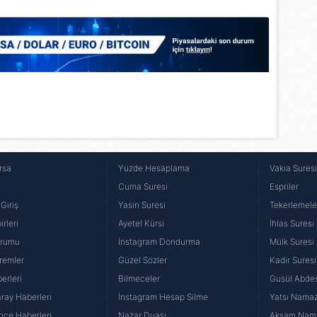
 çerezlerle ilgili bilgi almak için lütfen
tıklayınız
.
rsa
Yüzde Hesaplama
Vakıa Sures
Cuma Suresi
Espriler
Giriş
Yasin Suresi
Tekerlemele
rleri
Ayetel Kürsi
İhlas Suresi
urumu
İnstagram Dondurma
Mülk Suresi
remler
Güzel Sözler
Kadir Suresi
erleri
Bilmeceler
Gusül Abdes
ray Haberleri
İnstagram Hesap Silme
Yatsı Namazı
hçe Haberleri
Nazar Duası
Akşam Namaz