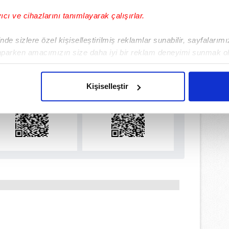
yıcı ve cihazlarını tanımlayarak çalışırlar.
de sizlere özel kişiselleştirilmiş reklamlar sunabilir, sayfalarım
ulamamızı İndirin
aparken amacımızın size daha iyi bir reklam deneyimi sunmak ol
rıcalıkları Keşfedin!
imizden gelen çabayı gösterdiğimizi ve bu noktada, reklamların ma
olduğunu sizlere hatırlatmak isteriz.
Kişiselleştir
çerezlere izin vermedikleri takdirde, kullanıcılara hedefli reklaml
abilmek için İnternet Sitemizde kendimize ve üçüncü kişilere ait 
isel verileriniz işlenmekte olup gerekli olan çerezler bilgi toplum
 çerezler, sitemizin daha işlevsel kılınması ve kişiselleştirilmes
 yapılması, amaçlarıyla sınırlı olarak açık rızanız dahilinde kulla
aşağıda yer alan panel vasıtasıyla belirleyebilirsiniz. Çerezlere iliş
lgilendirme Metnimizi
ziyaret edebilirsiniz.
Korunması Kanunu uyarınca hazırlanmış Aydınlatma Metnimizi okum