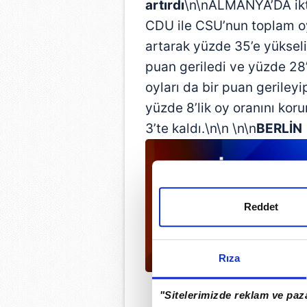
artırdı
\n\nALMANYA’DA iktid
CDU ile CSU’nun toplam o
artarak yüzde 35’e yüksel
puan geriledi ve yüzde 28
oyları da bir puan gerileyi
yüzde 8’lik oy oranını kor
3’te kaldı.\n\n \n\n
BERLİN
Reddet
Rıza
"Sitelerimizde reklam ve paza