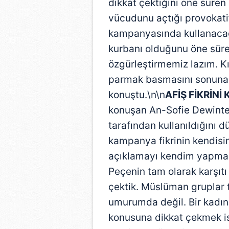
dikkat çektiğini öne süren 
vücudunu açtığı provokatif
kampanyasında kullanacağın
kurbanı olduğunu öne süre
özgürleştirmemiz lazım. K
parmak basmasını sonuna 
konuştu.\n\n
AFİŞ FİKRİNİ 
konuşan An-Sofie Dewinter
tarafından kullanıldığını d
kampanya fikrinin kendisind
açıklamayı kendim yapmak
Peçenin tam olarak karşıt
çektik. Müslüman gruplar 
umurumda değil. Bir kadın 
konusuna dikkat çekmek i