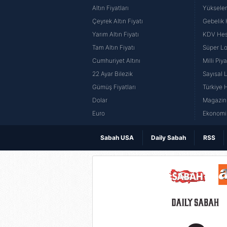
Altın Fiyatları
Yüksele
Çeyrek Altın Fiyatı
Gebelik
Yarım Altın Fiyatı
KDV He
Tam Altın Fiyatı
Süper Lo
Cumhuriyet Altını
Milli Pi
22 Ayar Bilezik
Sayısal 
Gümüş Fiyatları
Türkiye H
Dolar
Magazin 
Euro
Ekonomi 
Sabah USA
Daily Sabah
RSS