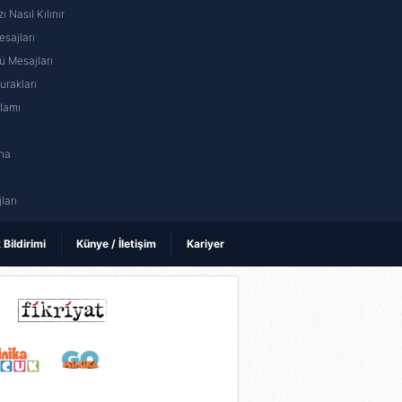
ı Nasıl Kılınır
sajları
 Mesajları
rakları
nlamı
na
ı
ları
k Bildirimi
Künye / İletişim
Kariyer