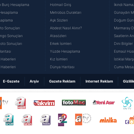
n Burç Hesaplama
Hotmail Giriş
İkindi Namaz
 Hesaplama
Metrobüs Durakları
Günaydın Me
saplama
Aşk Sözleri
Doğum Günü
to Sonuçları
Abdest Nasıl Alınır?
Marmaray Du
yango Sonuçları
Atasözleri
Saatlerin A
Loto Sonuçları
Erkek İsimleri
Dini Bilgiler
aritası
Yüzde Hesaplama
Esmaül Hüs
Haberleri
Kız İsimleri
İstiklal Marş
Haberleri
Dünya Haritası
Cuma Mesaj
E-Gazete
Arşiv
Gazete Reklam
Internet Reklam
Gizlili