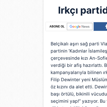
Irkçı parti
ABONE OL
Belçikalı aşırı sağ parti Vl
partinin ‘Kadınlar İslamil
çerçevesinde kızı An-Sofie
verdiği bir afiş hazırlattı
kampanyalarıyla bilinen ırk
Filip Dewinter yeni Müslü
öz kızını da alet etti. Dewi
başı örtülü, bikinili vücu
seçimini yap!” yazıyor. Bu