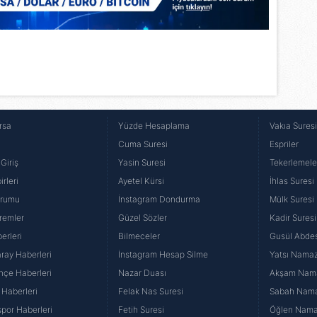
rsa
Yüzde Hesaplama
Vakıa Sures
Cuma Suresi
Espriler
Giriş
Yasin Suresi
Tekerlemele
rleri
Ayetel Kürsi
İhlas Suresi
urumu
İnstagram Dondurma
Mülk Suresi
remler
Güzel Sözler
Kadir Suresi
erleri
Bilmeceler
Gusül Abdes
ray Haberleri
İnstagram Hesap Silme
Yatsı Namazı
hçe Haberleri
Nazar Duası
Akşam Namaz
 Haberleri
Felak Nas Suresi
Sabah Namaz
por Haberleri
Fetih Suresi
Öğlen Namazı