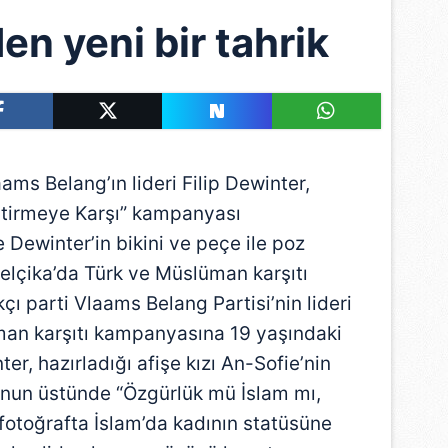
den yeni bir tahrik
aams Belang’ın lideri Filip Dewinter,
eştirmeye Karşı” kampanyası
 Dewinter’in bikini ve peçe ile poz
. Belçika’da Türk ve Müslüman karşıtı
çı parti Vlaams Belang Partisi’nin lideri
man karşıtı kampanyasına 19 yaşındaki
nter, hazırladığı afişe kızı An-Sofie’nin
dunun üstünde “Özgürlük mü İslam mı,
 fotoğrafta İslam’da kadının statüsüne