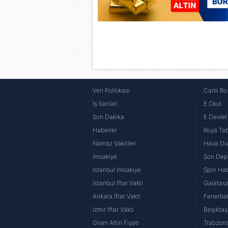
Veri Politikası
Canlı Bo
İş İlanları
E Okul
Son Dakika
E Devlet 
Haberler
Rüya Tabi
Namaz Vakitleri
Hava D
İmsakiye
Son Dep
İstanbul İmsakiye
Spor Hab
İstanbul İftar Vakti
Galatasa
Ankara İftar Vakti
Fenerba
İzmir İftar Vakti
Beşiktaş
Gram Altın Fiyatı
Trabzons