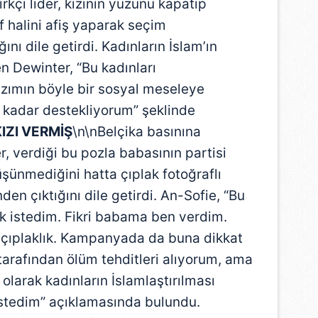
ırkçı lider, kızının yüzünü kapatıp
 halini afiş yaparak seçim
ı dile getirdi. Kadınların İslam’ın
n Dewinter, “Bu kadınları
ızımın böyle bir sosyal meseleye
kadar destekliyorum” şeklinde
KIZI VERMİŞ
\n\nBelçika basınına
, verdiği bu pozla babasının partisi
üşünmediğini hatta çıplak fotoğraflı
en çıktığını dile getirdi. An-Sofie, “Bu
 istedim. Fikri babama ben verdim.
ı çıplaklık. Kampanyada da buna dikkat
tarafından ölüm tehditleri alıyorum, ama
olarak kadınların İslamlaştırılması
stedim” açıklamasında bulundu.