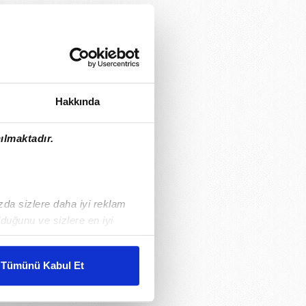
Hakkında
ılmaktadır.
ızda sizlere daha iyi reklam
duğunu ve sizlere en iyi
liyetlerimizi karşılamak
Tümünü Kabul Et
ar gösterilmeyecektir."