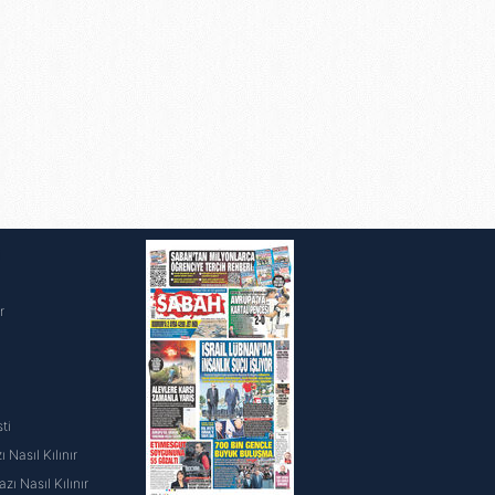
i
r
ti
 Nasıl Kılınır
ı Nasıl Kılınır