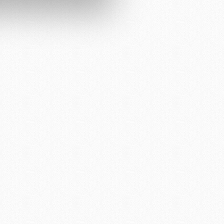
çerezler kullanılmaktadır. Bu
u hizmetlerinin sunulması
i ve sizlere yönelik
nılacaktır.
kin detaylı bilgi için Ayarlar
ak ve sitemizde ilgili