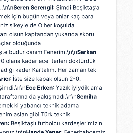
.\n\n
Seren Serengil
: Şimdi Beşiktaş’a
nmek için bugün veya onlar kaç para
iniz şikeyle de O her koşulda
 razı olsun kaptandan yukarıda skoru
maçlar olduğunda
İşte budur canım Fenerim.\n\n
Serkan
-0 olana kadar ecel terleri döktürdük
madığı kader Kartalım. Her zaman tek
rıcı
: İşte size kapak olsun 2-0.
şimdi.\n\n
Ece Erken
: Yazık iyiydik ama
 taraftarına da yakışmadı.\n\n
Semiha
emek ki yabancı teknik adama
enim aslan gibi Türk teknik
ven
: Beşiktaşlı futbolcu kardeşlerimizin
yoruz.\n\n
Hande Yener
: Fenerbahçemiz