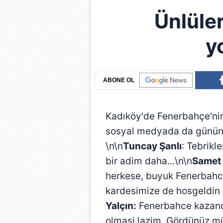
Ünlüler
y
ABONE OL
Kadıköy'de Fenerbahçe'nin
sosyal medyada da gününko
\n\n
Tuncay Şanlı
: Tebrikl
bir adim daha...\n\n
Samet 
herkese, buyuk Fenerbahce
kardesimize de hosgeldin 
Yalçın:
Fenerbahce kazandi
olmasi lazim. Gördünüz m