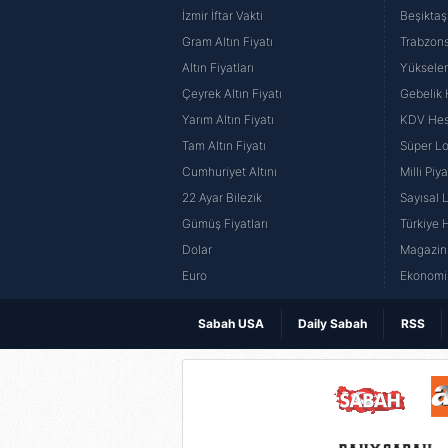
İzmir İftar Vakti
Beşiktaş
Gram Altın Fiyatı
Trabzons
Altın Fiyatları
Yüksele
Çeyrek Altın Fiyatı
Gebelik
Yarım Altın Fiyatı
KDV He
Tam Altın Fiyatı
Süper Lo
Cumhuriyet Altını
Milli Pi
22 Ayar Bilezik
Sayısal 
Gümüş Fiyatları
Türkiye H
Dolar
Magazin 
Euro
Ekonomi 
Sabah USA
Daily Sabah
RSS