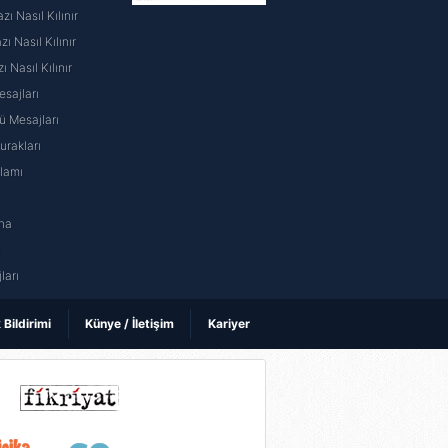
ı Nasıl Kılınır
 Nasıl Kılınır
ı Nasıl Kılınır
sajları
 Mesajları
rakları
nlamı
na
ı
ları
k Bildirimi
Künye / İletişim
Kariyer