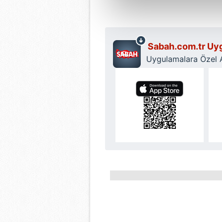
Sizlere daha iyi bir hizmet sun
çerezler vasıtasıyla çeşitli kiş
amacıyla kullanılmaktadır. Diğer
reklam/pazarlama faaliyetlerinin
Sabah.com.tr Uyg
Uygulamalara Özel Ay
Çerezlere ilişkin tercihlerinizi 
butonuna tıklayabilir,
Çerez Bi
6698 sayılı Kişisel Verilerin 
mevzuata uygun olarak kullanılan