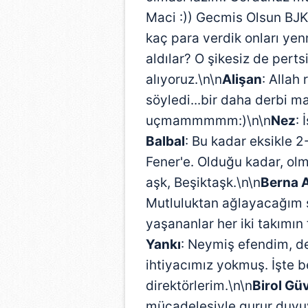
Maci :)) Gecmis Olsun BJK.
kaç para verdik onları ye
aldılar? O şikesiz de perts
alıyoruz.\n\n
Alişan
: Allah
söyledi...bir daha derbi 
uçmammmmm:)\n\n
Nez
: 
Balbal
: Bu kadar eksikle 2
Fener'e. Olduğu kadar, ol
aşk, Beşiktaşk.\n\n
Berna A
Mutluluktan ağlayacağım 
yaşananlar her iki takımın
Yankı
: Neymiş efendim, d
ihtiyacımız yokmuş. İşte b
direktörlerim.\n\n
Birol Gü
mücadelesiyle gurur duyu