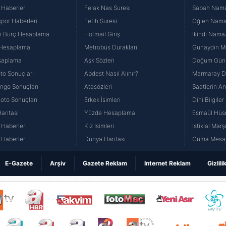
 Haberleri
Felak Nas Suresi
Sabah Namaz
por Haberleri
Fetih Suresi
Öğlen Namazı
n Burç Hesaplama
Hotmail Giriş
İkindi Namaz
 Hesaplama
Metrobüs Durakları
Günaydın Me
saplama
Aşk Sözleri
Doğum Günü
to Sonuçları
Abdest Nasıl Alınır?
Marmaray Du
yango Sonuçları
Atasözleri
Saatlerin A
Loto Sonuçları
Erkek İsimleri
Dini Bilgiler
aritası
Yüzde Hesaplama
Esmaül Hüs
Haberleri
Kız İsimleri
İstiklal Marş
Haberleri
Dünya Haritası
Cuma Mesaj
E-Gazete
Arşiv
Gazete Reklam
Internet Reklam
Gizlili