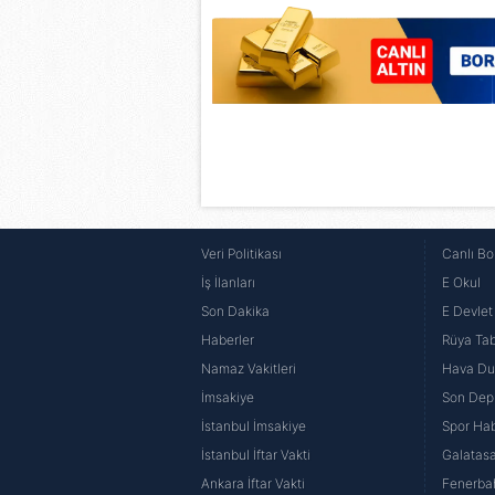
Veri Politikası
Canlı Bo
İş İlanları
E Okul
Son Dakika
E Devlet 
Haberler
Rüya Tabi
Namaz Vakitleri
Hava D
İmsakiye
Son Dep
İstanbul İmsakiye
Spor Hab
İstanbul İftar Vakti
Galatasa
Ankara İftar Vakti
Fenerba