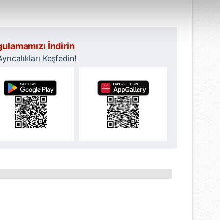
abilmek için İnternet Sitemizde kendimize ve üçüncü kişilere ait 
isel verileriniz işlenmekte olup gerekli olan çerezler bilgi toplum
 çerezler, sitemizin daha işlevsel kılınması ve kişiselleştirilmes
 yapılması, amaçlarıyla sınırlı olarak açık rızanız dahilinde kulla
ulamamızı İndirin
rıcalıkları Keşfedin!
aşağıda yer alan panel vasıtasıyla belirleyebilirsiniz. Çerezlere iliş
lgilendirme Metnimizi
ziyaret edebilirsiniz.
Korunması Kanunu uyarınca hazırlanmış Aydınlatma Metnimizi okum
 çerezlerle ilgili bilgi almak için lütfen
tıklayınız
.