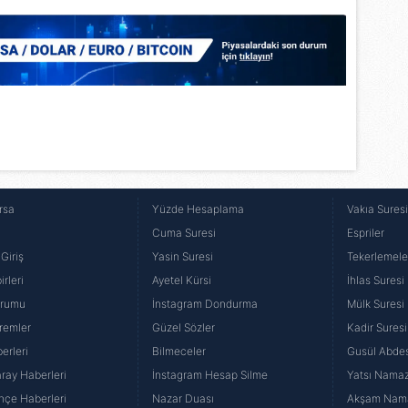
rsa
Yüzde Hesaplama
Vakıa Sures
Cuma Suresi
Espriler
Giriş
Yasin Suresi
Tekerlemele
rleri
Ayetel Kürsi
İhlas Suresi
urumu
İnstagram Dondurma
Mülk Suresi
remler
Güzel Sözler
Kadir Suresi
erleri
Bilmeceler
Gusül Abdes
ray Haberleri
İnstagram Hesap Silme
Yatsı Namazı
hçe Haberleri
Nazar Duası
Akşam Namaz