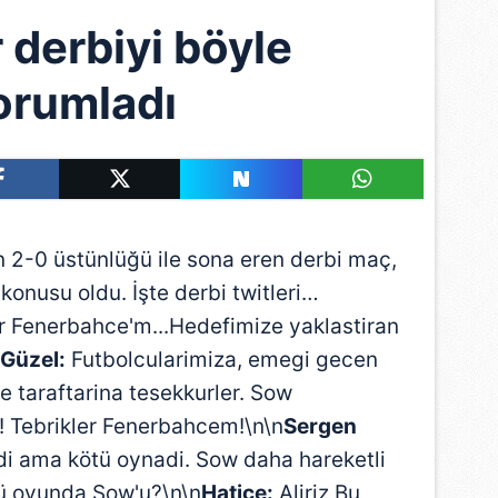
 derbiyi böyle
orumladı
 2-0 üstünlüğü ile sona eren derbi maç,
nusu oldu. İşte derbi twitleri…
er Fenerbahce'm...Hedefimize yaklastiran
Güzel:
Futbolcularimiza, emegi gecen
 taraftarina tesekkurler. Sow
! Tebrikler Fenerbahcem!\n\n
Sergen
 ama kötü oynadi. Sow daha hareketli
ü oyunda Sow'u?\n\n
Hatice:
Aliriz Bu