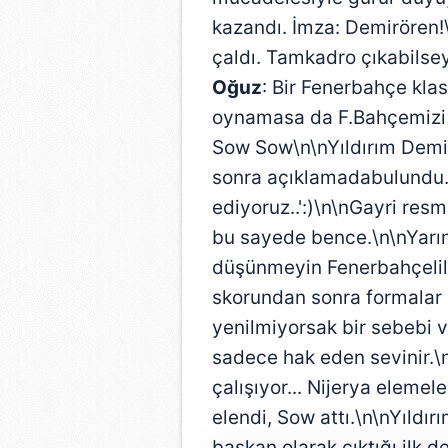
kazandı. İmza: Demirören!
çaldı. Tamkadro çıkabilseyd
Oğuz
: Bir Fenerbahçe klas
oynamasa da F.Bahçemizi 
Sow Sow\n\nYıldırım Dem
sonra açıklamadabulundu.
ediyoruz..':)\n\nGayri res
bu sayede bence.\n\nYarın
düşünmeyin Fenerbahçelile
skorundan sonra formalar 
yenilmiyorsak bir sebebi 
sadece hak eden sevinir.\
çalışıyor... Nijerya eleme
elendi, Sow attı.\n\nYıldı
başkan olarak çıktığı ilk d