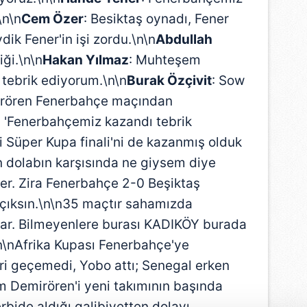
\n\n
Cem Özer
: Besiktaş oynadı, Fener
ik Fener'in işi zordu.\n\n
Abdullah
iği.\n\n
Hakan Yılmaz
: Muhteşem
tebrik ediyorum.\n\n
Burak Özçivit
: Sow
irören Fenerbahçe maçından
 'Fenerbahçemiz kazandı tebrik
mi Süper Kupa finali'ni de kazanmış olduk
 dolabın karşısında ne giysem diye
r. Zira Fenerbahçe 2-0 Beşiktaş
çıksın.\n\n35 maçtır sahamızda
var. Bilmeyenlere burası KADIKÖY burada
n\nAfrika Kupası Fenerbahçe'ye
leri geçemedi, Yobo attı; Senegal erken
rım Demirören'i yeni takımının başında
erbide aldığı galibiyetten dolayı