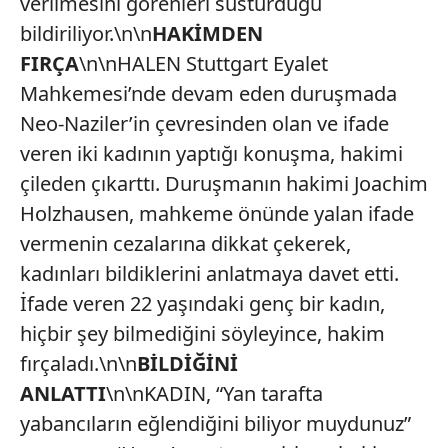
verilmesini görenleri susturduğu
bildiriliyor.\n\n
HAKİMDEN
FIRÇA
\n\nHALEN Stuttgart Eyalet
Mahkemesi’nde devam eden duruşmada
Neo-Naziler’in çevresinden olan ve ifade
veren iki kadının yaptığı konuşma, hakimi
çileden çıkarttı. Duruşmanın hakimi Joachim
Holzhausen, mahkeme önünde yalan ifade
vermenin cezalarına dikkat çekerek,
kadınları bildiklerini anlatmaya davet etti.
İfade veren 22 yaşındaki genç bir kadın,
hiçbir şey bilmediğini söyleyince, hakim
fırçaladı.\n\n
BİLDİĞİNİ
ANLATTI
\n\nKADIN, “Yan tarafta
yabancıların eğlendiğini biliyor muydunuz”