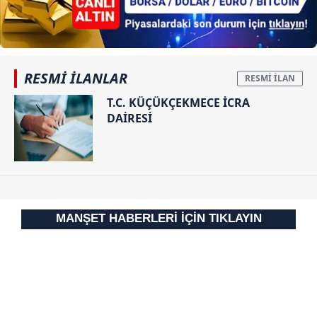
hazırlanmış Aydınlatma Metnimizi okumak ve sitemizde
ilgili mevzuata uygun olarak kullanılan çerezlerle ilgili bilgi
almak için lütfen
tıklayınız
.
RESMİ İLANLAR
T.C. KÜÇÜKÇEKMECE İCRA
DAİRESİ
MANŞET HABERLERİ İÇİN TIKLAYIN