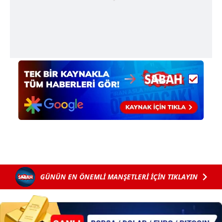
gösterilmeyecektir."
Sizlere daha iyi bir hizmet sunabilmek için İnternet
Sitemizde kendimize ve üçüncü kişilere ait çerezler
kullanılmaktadır. Bu çerezler vasıtasıyla çeşitli kişisel
verileriniz işlenmekte olup gerekli olan çerezler bilgi
toplumu hizmetlerinin sunulması amacıyla
kullanılmaktadır. Diğer çerezler, sitemizin daha işlevsel
kılınması ve kişiselleştirilmesi ve sizlere yönelik
reklam/pazarlama faaliyetlerinin yapılması, amaçlarıyla
sınırlı olarak açık rızanız dahilinde kullanılacaktır.
Çerezlere ilişkin tercihlerinizi aşağıda yer alan panel
vasıtasıyla belirleyebilirsiniz. Çerezlere ilişkin detaylı bilgi
için Ayarlar butonuna tıklayabilir,
Çerez Bilgilendirme
GÜNÜN EN ÖNEMLİ MANŞETLERİ İÇİN TIKLAYIN
Metnimizi
ziyaret edebilirsiniz.
6698 sayılı Kişisel Verilerin Korunması Kanunu uyarınca