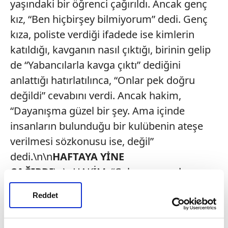
yaşındaki bir öğrenci çağırıldı. Ancak genç
kız, “Ben hiçbirşey bilmiyorum” dedi. Genç
kıza, poliste verdiği ifadede ise kimlerin
katıldığı, kavganın nasıl çıktığı, birinin gelip
de “Yabancılarla kavga çıktı” dediğini
anlattığı hatırlatılınca, “Onlar pek doğru
değildi” cevabını verdi. Ancak hakim,
“Dayanışma güzel bir şey. Ama içinde
insanların bulunduğu bir kulübenin ateşe
verilmesi sözkonusu ise, değil”
dedi.\n\n
HAFTAYA YİNE
ÇAĞIRDI
\n\nHAKİM, “Çok şey yaşadım.
Ama bu çok saçma. Eğer bana böyle salak
Reddet
salak tavırlarla gelmeye devam edersen,
yüzsüzlük yaparsan, yeminli ifade