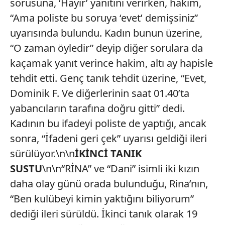
sorusuna, ‘Hayır’ yanıtını verirken, hakim,
“Ama poliste bu soruya ‘evet’ demişsiniz”
uyarısında bulundu. Kadın bunun üzerine,
“O zaman öyledir” deyip diğer sorulara da
kaçamak yanıt verince hakim, altı ay hapisle
tehdit etti. Genç tanık tehdit üzerine, “Evet,
Dominik F. Ve diğerlerinin saat 01.40’ta
yabancıların tarafına doğru gitti” dedi.
Kadının bu ifadeyi poliste de yaptığı, ancak
sonra, “İfadeni geri çek” uyarısı geldiği ileri
sürülüyor.\n\n
İKİNCİ TANIK
SUSTU
\n\n“RİNA” ve “Dani” isimli iki kızın
daha olay günü orada bulunduğu, Rina’nın,
“Ben kulübeyi kimin yaktığını biliyorum”
dediği ileri sürüldü. İkinci tanık olarak 19