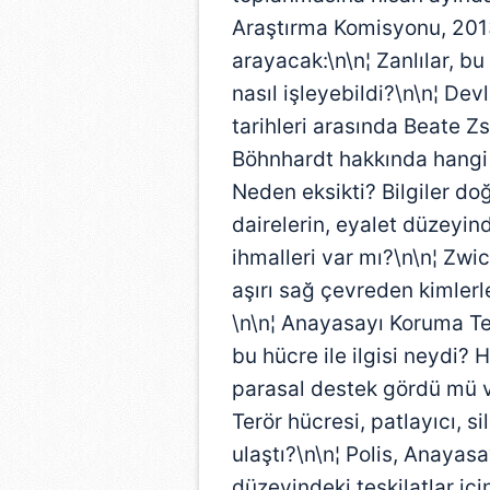
Araştırma Komisyonu, 2013
arayacak:\n\n¦ Zanlılar, b
nasıl işleyebildi?\n\n¦ De
tarihleri arasında Beate
Böhnhardt hakkında hangi b
Neden eksikti? Bilgiler do
dairelerin, eyalet düzeyind
ihmalleri var mı?\n\n¦ Zwic
aşırı sağ çevreden kimlerl
\n\n¦ Anayasayı Koruma Teş
bu hücre ile ilgisi neydi?
parasal destek gördü mü v
Terör hücresi, patlayıcı, s
ulaştı?\n\n¦ Polis, Anayas
düzeyindeki teşkilatlar içi