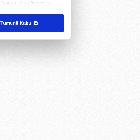
duğunu ve sizlere en iyi
liyetlerimizi karşılamak
Tümünü Kabul Et
ar gösterilmeyecektir."
çerezler kullanılmaktadır. Bu
u hizmetlerinin sunulması
i ve sizlere yönelik
nılacaktır.
kin detaylı bilgi için Ayarlar
ak ve sitemizde ilgili