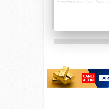
deneyimi yaşatabiliriz. Bunu y
içerikleri sunabilmek adına el
noktasında tek gelir kalemimiz 
Her halükârda, kullanıcılar, bu 
Sizlere daha iyi bir hizmet sun
çerezler vasıtasıyla çeşitli kiş
amacıyla kullanılmaktadır. Diğer
reklam/pazarlama faaliyetlerinin
Çerezlere ilişkin tercihlerinizi 
butonuna tıklayabilir,
Çerez Bi
6698 sayılı Kişisel Verilerin 
mevzuata uygun olarak kullanılan