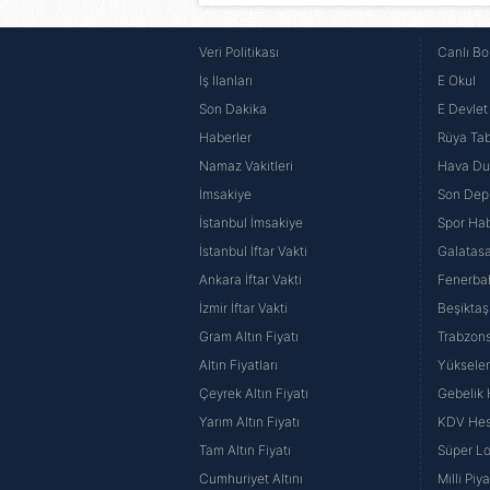
Veri Politikası
Canlı Bo
İş İlanları
E Okul
Son Dakika
E Devlet 
Haberler
Rüya Tabi
Namaz Vakitleri
Hava D
İmsakiye
Son Dep
İstanbul İmsakiye
Spor Hab
İstanbul İftar Vakti
Galatasa
Ankara İftar Vakti
Fenerba
İzmir İftar Vakti
Beşiktaş
Gram Altın Fiyatı
Trabzons
Altın Fiyatları
Yüksele
Çeyrek Altın Fiyatı
Gebelik
Yarım Altın Fiyatı
KDV He
Tam Altın Fiyatı
Süper Lo
Cumhuriyet Altını
Milli Pi