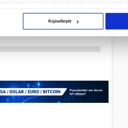
aparken amacımızın size daha iyi bir reklam deneyimi sunmak ol
imizden gelen çabayı gösterdiğimizi ve bu noktada, reklamların ma
olduğunu sizlere hatırlatmak isteriz.
Kişiselleştir
çerezlere izin vermedikleri takdirde, kullanıcılara hedefli reklaml
abilmek için İnternet Sitemizde kendimize ve üçüncü kişilere ait 
isel verileriniz işlenmekte olup gerekli olan çerezler bilgi toplum
 çerezler, sitemizin daha işlevsel kılınması ve kişiselleştirilmes
 yapılması, amaçlarıyla sınırlı olarak açık rızanız dahilinde kulla
aşağıda yer alan panel vasıtasıyla belirleyebilirsiniz. Çerezlere iliş
lgilendirme Metnimizi
ziyaret edebilirsiniz.
Korunması Kanunu uyarınca hazırlanmış Aydınlatma Metnimizi okum
 çerezlerle ilgili bilgi almak için lütfen
tıklayınız
.