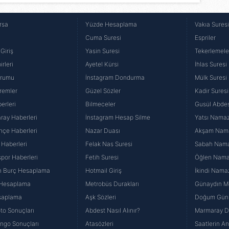
rsa
Yüzde Hesaplama
Vakıa Sures
Cuma Suresi
Espriler
Giriş
Yasin Suresi
Tekerlemele
rleri
Ayetel Kürsi
İhlas Suresi
urumu
İnstagram Dondurma
Mülk Suresi
remler
Güzel Sözler
Kadir Suresi
erleri
Bilmeceler
Gusül Abdes
ray Haberleri
İnstagram Hesap Silme
Yatsı Namazı
hçe Haberleri
Nazar Duası
Akşam Namaz
 Haberleri
Felak Nas Suresi
Sabah Namaz
por Haberleri
Fetih Suresi
Öğlen Namazı
n Burç Hesaplama
Hotmail Giriş
İkindi Namaz
 Hesaplama
Metrobüs Durakları
Günaydın Me
saplama
Aşk Sözleri
Doğum Günü
to Sonuçları
Abdest Nasıl Alınır?
Marmaray Du
yango Sonuçları
Atasözleri
Saatlerin A