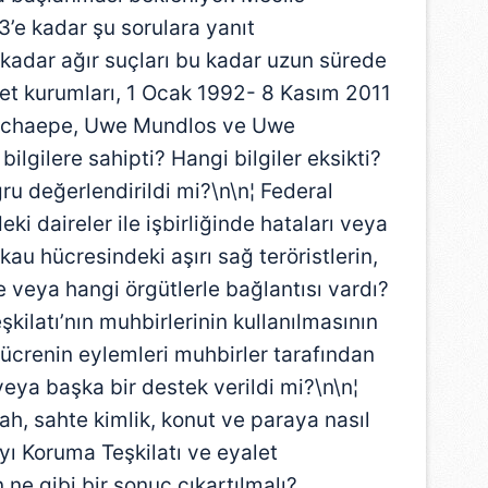
’e kadar şu sorulara yanıt
u kadar ağır suçları bu kadar uzun sürede
vlet kurumları, 1 Ocak 1992- 8 Kasım 2011
 Zschaepe, Uwe Mundlos ve Uwe
ilgilere sahipti? Hangi bilgiler eksikti?
ğru değerlendirildi mi?\n\n¦ Federal
eki daireler ile işbirliğinde hataları veya
kau hücresindeki aşırı sağ teröristlerin,
e veya hangi örgütlerle bağlantısı vardı?
kilatı’nın muhbirlerinin kullanılmasının
 Hücrenin eylemleri muhbirler tarafından
eya başka bir destek verildi mi?\n\n¦
ilah, sahte kimlik, konut ve paraya nasıl
ayı Koruma Teşkilatı ve eyalet
n ne gibi bir sonuç çıkartılmalı?