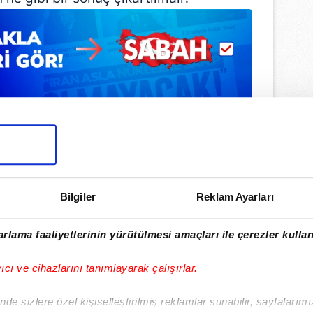
Bilgiler
Reklam Ayarları
rlama faaliyetlerinin yürütülmesi amaçları ile çerezler kullan
ulamamızı İndirin
rıcalıkları Keşfedin!
yıcı ve cihazlarını tanımlayarak çalışırlar.
de sizlere özel kişiselleştirilmiş reklamlar sunabilir, sayfalarım