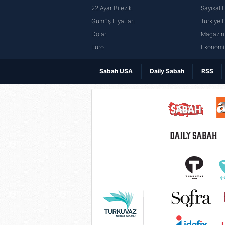
22 Ayar Bilezik
Sayısal 
Gümüş Fiyatları
Türkiye H
Dolar
Magazin 
Euro
Ekonomi 
Sabah USA
Daily Sabah
RSS