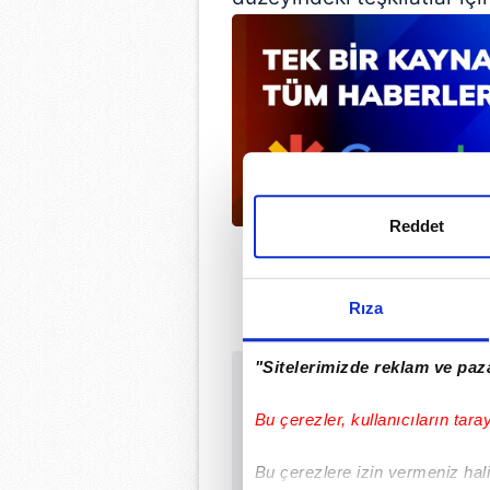
Reddet
Rıza
"Sitelerimizde reklam ve paza
Sabah.com.tr Uyg
Uygulamalara Özel Ay
Bu çerezler, kullanıcıların tara
Bu çerezlere izin vermeniz halin