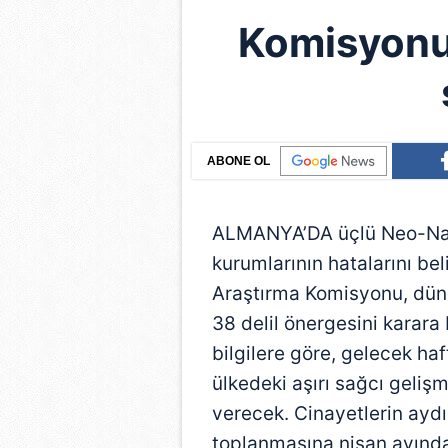
Komisyonun
ABONE OL
ALMANYA’DA üçlü Neo-Nazi 
kurumlarının hatalarını be
Araştırma Komisyonu, dün i
38 delil önergesini karara
bilgilere göre, gelecek ha
ülkedeki aşırı sağcı gelişm
verecek. Cinayetlerin aydınl
toplanmasına nisan ayında