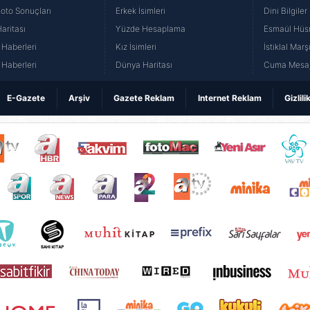
Loto Sonuçları
Erkek İsimleri
Dini Bilgiler
aritası
Yüzde Hesaplama
Esmaül Hüs
Haberleri
Kız İsimleri
İstiklal Marş
Haberleri
Dünya Haritası
Cuma Mesaj
E-Gazete
Arşiv
Gazete Reklam
Internet Reklam
Gizlili