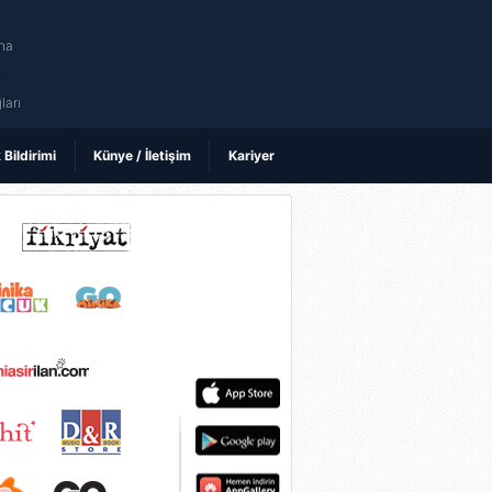
na
ı
ları
k Bildirimi
Künye / İletişim
Kariyer