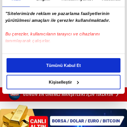
"Sitelerimizde reklam ve pazarlama faaliyetlerinin
yürütülmesi amaçları ile çerezler kullanılmaktadır.
Bu çerezler, kullanıcıların tarayıcı ve cihazlarını
tanımlayarak çalışırlar.
Bu çerezlere izin vermeniz halinde sizlere özel
kişiselleştirilmiş reklamlar sunabilir, sayfalarımızda sizlere
Tümünü Kabul Et
daha iyi reklam deneyimi yaşatabiliriz. Bunu yaparken
amacımızın size daha iyi bir reklam deneyimi sunmak
olduğunu ve sizlere en iyi içerikleri sunabilmek adına
Kişiselleştir
elimizden gelen çabayı gösterdiğimizi ve bu noktada,
GÜNÜN EN ÖNEMLİ MANŞETLERİ İÇİN TIKLAYIN
reklamların maliyetlerimizi karşılamak noktasında tek gelir
kalemimiz olduğunu sizlere hatırlatmak isteriz.
Her halükârda, kullanıcılar, bu çerezlere izin vermedikleri
takdirde, kullanıcılara hedefli reklamlar