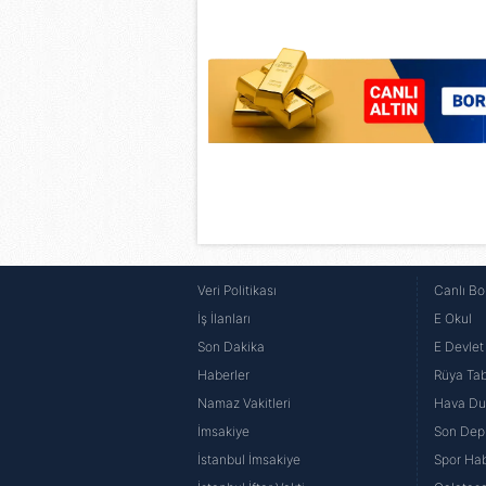
6698 sayılı Kişisel Verilerin 
mevzuata uygun olarak kullanılan
Veri Politikası
Canlı Bo
İş İlanları
E Okul
Son Dakika
E Devlet 
Haberler
Rüya Tabi
Namaz Vakitleri
Hava D
İmsakiye
Son Dep
İstanbul İmsakiye
Spor Hab