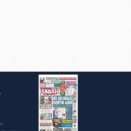
ak ve sitemizde ilgili
i
r
ti