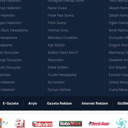
ray Haberleri
İnstagram Hesap Silme
Yatsı Namazı
hçe Haberleri
Nazar Duası
Akşam Namaz
 Haberleri
Felak Nas Suresi
Sabah Namaz
por Haberleri
Fetih Suresi
Öğlen Namazı
n Burç Hesaplama
Hotmail Giriş
İkindi Namaz
 Hesaplama
Metrobüs Durakları
Günaydın Me
saplama
Aşk Sözleri
Doğum Günü
to Sonuçları
Abdest Nasıl Alınır?
Marmaray Du
yango Sonuçları
Atasözleri
Saatlerin A
Loto Sonuçları
Erkek İsimleri
Dini Bilgiler
aritası
Yüzde Hesaplama
Esmaül Hüs
Haberleri
Kız İsimleri
İstiklal Marş
Haberleri
Dünya Haritası
Cuma Mesaj
E-Gazete
Arşiv
Gazete Reklam
Internet Reklam
Gizlili