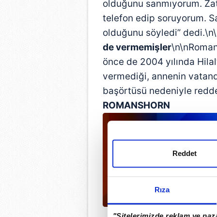
olduğunu sanmıyorum. Z
telefon edip soruyorum. S
olduğunu söyledi” dedi.\n
de vermemişler
\n\nRoman
önce de 2004 yılında Hilal
vermediği, annenin vatand
başörtüsü nedeniyle redded
ROMANSHORN
Reddet
Rıza
"Sitelerimizde reklam ve paza