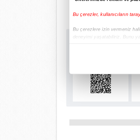
Bu çerezler, kullanıcıların tara
Bu çerezlere izin vermeniz halin
deneyimi yaşatabiliriz. Bunu y
Sabah.com.tr Uyg
içerikleri sunabilmek adına el
Uygulamalara Özel Ay
noktasında tek gelir kalemimiz 
Her halükârda, kullanıcılar, bu 
Sizlere daha iyi bir hizmet sun
çerezler vasıtasıyla çeşitli kiş
amacıyla kullanılmaktadır. Diğer
reklam/pazarlama faaliyetlerinin
Çerezlere ilişkin tercihlerinizi 
butonuna tıklayabilir,
Çerez Bi