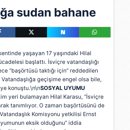
ığa sudan bahane
entinde yaşayan 17 yaşındaki Hilal
cadelesi başlattı. İsviçre vatandaşlığı
e “başörtüsü taktığı için” reddedilen
t. Vatandaşlığa geçişime engel olsa bile,
ye konuştu.\n\n
SOSYAL UYUMU
m yeri bulamayan Hilal Karasu, “İsviçre
larak tanımlıyor. O zaman başörtüsünü de
 Vatandaşlık Komisyonu yetkilisi Ernst
 uyumunun eksik olduğunu” iddia