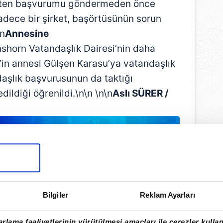
aten başvurumu göndermeden önce
adece bir şirket, başörtüsünün sorun
\n
Annesine
shorn Vatandaşlık Dairesi’nin daha
’in annesi Gülşen Karasu’ya vatandaşlık
aşlık başvurusunun da taktığı
ildiği öğrenildi.\n\n \n\n
Aslı SÜRER /
Bilgiler
Reklam Ayarları
rlama faaliyetlerinin yürütülmesi amaçları ile çerezler kullan