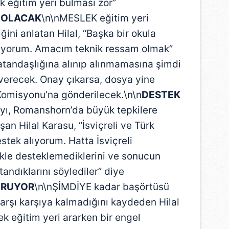
k eğitim yeri bulması zor”
 OLACAK
\n\nMESLEK eğitim yeri
ini anlatan Hilal, “Başka bir okula
pıyorum. Amacım teknik ressam olmak”
atandaşlığına alınıp alınmamasına şimdi
 verecek. Onay çıkarsa, dosya yine
omisyonu’na gönderilecek.\n\n
DESTEK
ayı, Romanshorn’da büyük tepkilere
n Hilal Karasu, “İsviçreli ve Türk
tek alıyorum. Hatta İsviçreli
ikle desteklemediklerini ve sonucun
andıklarını söylediler” diye
ORUYOR
\n\nŞİMDİYE kadar başörtüsü
 karşı karşıya kalmadığını kaydeden Hilal
k eğitim yeri ararken bir engel