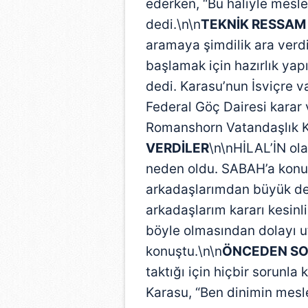
ederken, “Bu haliyle mesle
dedi.\n\n
TEKNİK RESSAM
aramaya şimdilik ara verdiğ
başlamak için hazırlık ya
dedi. Karasu’nun İsviçre v
Federal Göç Dairesi karar
Romanshorn Vatandaşlık K
VERDİLER
\n\nHİLAL’İN ol
neden oldu. SABAH’a konuşa
arkadaşlarımdan büyük des
arkadaşlarım kararı kesinl
böyle olmasından dolayı ut
konuştu.\n\n
ÖNCEDEN S
taktığı için hiçbir sorunla
Karasu, “Ben dinimin mesle