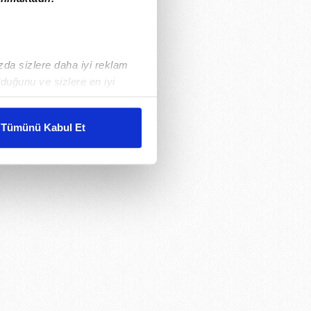
ızda sizlere daha iyi reklam
duğunu ve sizlere en iyi
liyetlerimizi karşılamak
Tümünü Kabul Et
ar gösterilmeyecektir."
çerezler kullanılmaktadır. Bu
u hizmetlerinin sunulması
i ve sizlere yönelik
nılacaktır.
kin detaylı bilgi için Ayarlar