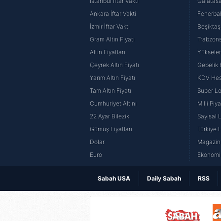
İstanbul İftar Vakti
Galatasa
Ankara İftar Vakti
Fenerba
İzmir İftar Vakti
Beşiktaş
Gram Altın Fiyatı
Trabzons
Altın Fiyatları
Yüksele
Çeyrek Altın Fiyatı
Gebelik
Yarım Altın Fiyatı
KDV He
Tam Altın Fiyatı
Süper Lo
Cumhuriyet Altını
Milli Pi
22 Ayar Bilezik
Sayısal 
Gümüş Fiyatları
Türkiye H
Dolar
Magazin 
Euro
Ekonomi 
Sabah USA
Daily Sabah
RSS