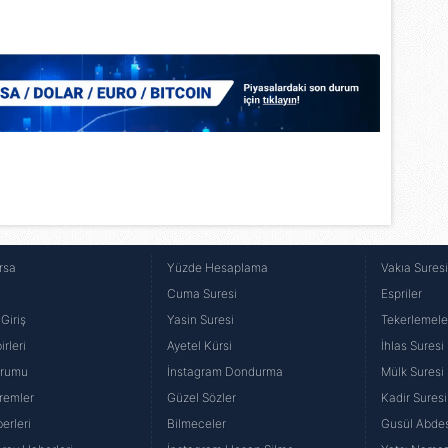
Korunması Kanunu uyarınca hazırlanmış Aydınlatma Metnimizi okum
 çerezlerle ilgili bilgi almak için lütfen
tıklayınız
.
rsa
Yüzde Hesaplama
Vakıa Sures
Cuma Suresi
Espriler
Giriş
Yasin Suresi
Tekerlemele
rleri
Ayetel Kürsi
İhlas Suresi
urumu
İnstagram Dondurma
Mülk Suresi
remler
Güzel Sözler
Kadir Suresi
erleri
Bilmeceler
Gusül Abdes