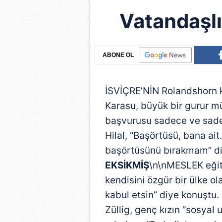
Vatandaşl
ABONE OL
İSVİÇRE’NİN Rolandshorn k
Karasu, büyük bir gurur mü
başvurusu sadece ve sadec
Hilal, “Başörtüsü, bana ai
başörtüsünü bırakmam” di
EKSİKMİŞ
\n\nMESLEK eğiti
kendisini özgür bir ülke o
kabul etsin” diye konuştu.
Züllig, genç kızın “sosyal