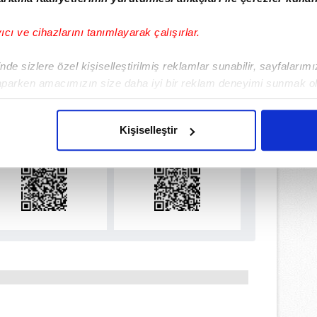
yıcı ve cihazlarını tanımlayarak çalışırlar.
de sizlere özel kişiselleştirilmiş reklamlar sunabilir, sayfalarım
aparken amacımızın size daha iyi bir reklam deneyimi sunmak ol
ulamamızı İndirin
imizden gelen çabayı gösterdiğimizi ve bu noktada, reklamların ma
rıcalıkları Keşfedin!
olduğunu sizlere hatırlatmak isteriz.
Kişiselleştir
çerezlere izin vermedikleri takdirde, kullanıcılara hedefli reklaml
abilmek için İnternet Sitemizde kendimize ve üçüncü kişilere ait 
isel verileriniz işlenmekte olup gerekli olan çerezler bilgi toplum
 çerezler, sitemizin daha işlevsel kılınması ve kişiselleştirilmes
 yapılması, amaçlarıyla sınırlı olarak açık rızanız dahilinde kulla
aşağıda yer alan panel vasıtasıyla belirleyebilirsiniz. Çerezlere iliş
lgilendirme Metnimizi
ziyaret edebilirsiniz.