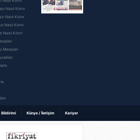
 Nasıl Kılınır
ı Nasıl Kılınır
ı Nasıl Kılınır
 Nasıl Kılınır
ı Nasıl Kılınır
sajları
 Mesajları
rakları
nlamı
na
ı
ları
k Bildirimi
Künye / İletişim
Kariyer