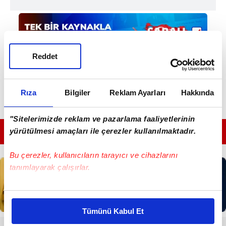
Reddet
Rıza
Bilgiler
Reklam Ayarları
Hakkında
"Sitelerimizde reklam ve pazarlama faaliyetlerinin
yürütülmesi amaçları ile çerezler kullanılmaktadır.
GÜNÜN EN ÖNEMLİ MANŞETLERİ İÇİN TIKLAYIN
Bu çerezler, kullanıcıların tarayıcı ve cihazlarını
tanımlayarak çalışırlar.
Bu çerezlere izin vermeniz halinde sizlere özel
kişiselleştirilmiş reklamlar sunabilir, sayfalarımızda sizlere
Tümünü Kabul Et
daha iyi reklam deneyimi yaşatabiliriz. Bunu yaparken