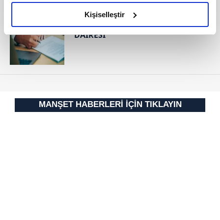
amacımızın size daha iyi bir reklam deneyimi sunmak
RESMİ İLANLAR
olduğunu ve sizlere en iyi içerikleri sunabilmek adına
Kişiselleştir
T.C. KÜÇÜKÇEKMECE İCRA
elimizden gelen çabayı gösterdiğimizi ve bu noktada,
DAİRESİ
reklamların maliyetlerimizi karşılamak noktasında tek gelir
kalemimiz olduğunu sizlere hatırlatmak isteriz.
Her halükârda, kullanıcılar, bu çerezlere izin vermedikleri
takdirde, kullanıcılara hedefli reklamlar
gösterilmeyecektir."
MANŞET HABERLERİ İÇİN TIKLAYIN
Sizlere daha iyi bir hizmet sunabilmek için İnternet
Sitemizde kendimize ve üçüncü kişilere ait çerezler
kullanılmaktadır. Bu çerezler vasıtasıyla çeşitli kişisel
verileriniz işlenmekte olup gerekli olan çerezler bilgi
toplumu hizmetlerinin sunulması amacıyla
kullanılmaktadır. Diğer çerezler, sitemizin daha işlevsel
kılınması ve kişiselleştirilmesi ve sizlere yönelik
reklam/pazarlama faaliyetlerinin yapılması, amaçlarıyla
sınırlı olarak açık rızanız dahilinde kullanılacaktır.