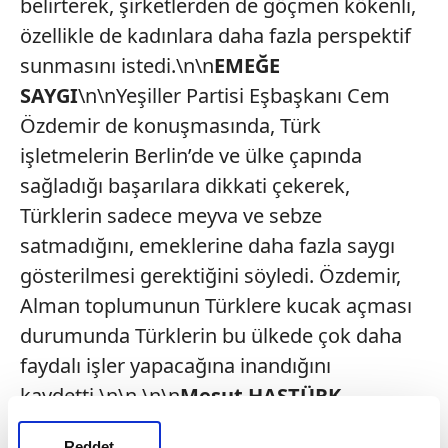
belirterek, şirketlerden de göçmen kökenli,
özellikle de kadınlara daha fazla perspektif
sunmasını istedi.\n\n
EMEĞE
SAYGI
\n\nYeşiller Partisi Eşbaşkanı Cem
Özdemir de konuşmasında, Türk
işletmelerin Berlin’de ve ülke çapında
sağladığı başarılara dikkati çekerek,
Türklerin sadece meyva ve sebze
satmadığını, emeklerine daha fazla saygı
gösterilmesi gerektiğini söyledi. Özdemir,
Alman toplumunun Türklere kucak açması
durumunda Türklerin bu ülkede çok daha
faydalı işler yapacağına inandığını
kaydetti.\n\n \n\n
Mesut HASTÜRK
Reddet