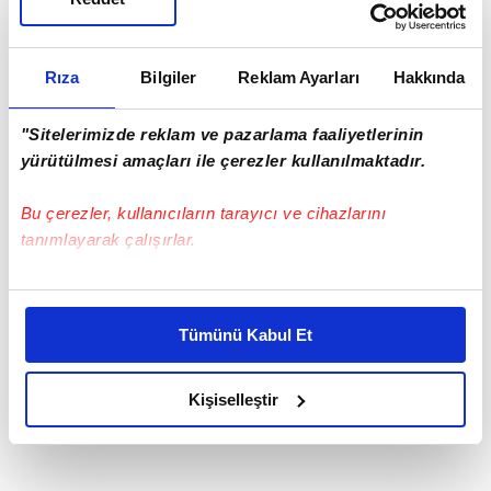
Rıza
Bilgiler
Reklam Ayarları
Hakkında
"Sitelerimizde reklam ve pazarlama faaliyetlerinin
yürütülmesi amaçları ile çerezler kullanılmaktadır.
Bu çerezler, kullanıcıların tarayıcı ve cihazlarını
tanımlayarak çalışırlar.
Bu çerezlere izin vermeniz halinde sizlere özel
kişiselleştirilmiş reklamlar sunabilir, sayfalarımızda sizlere
Tümünü Kabul Et
daha iyi reklam deneyimi yaşatabiliriz. Bunu yaparken
amacımızın size daha iyi bir reklam deneyimi sunmak
olduğunu ve sizlere en iyi içerikleri sunabilmek adına
Kişiselleştir
elimizden gelen çabayı gösterdiğimizi ve bu noktada,
reklamların maliyetlerimizi karşılamak noktasında tek gelir
kalemimiz olduğunu sizlere hatırlatmak isteriz.