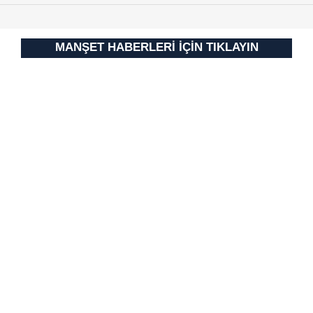
için Ayarlar butonuna tıklayabilir,
Çerez Bilgilendirme
Metnimizi
ziyaret edebilirsiniz.
MANŞET HABERLERİ İÇİN TIKLAYIN
6698 sayılı Kişisel Verilerin Korunması Kanunu uyarınca
hazırlanmış Aydınlatma Metnimizi okumak ve sitemizde
ilgili mevzuata uygun olarak kullanılan çerezlerle ilgili bilgi
almak için lütfen
tıklayınız
.