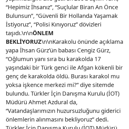
“Hepimiz İhsanız”, “Suçlular Biran An Önce
Bulunsun”, “Güvenli Bir Hollanda Yaşamak
İstiyoruz”, “Polisi Kınıyoruz” dövizleri
taşıdı.\n\n
ÖNLEM
BEKLİYORUZ
\n\nKarakolu önünde açıklama
yapa İhsan Gürz’ün babası Cengiz Gürz,
“Oğlumun yanı sıra bu karakolda 17
yaşındaki bir Türk genci ile Afgan kökenli bir
genç de karakolda öldü. Burası karakol mu
yoksa işkence merkezi mi?” diye sitemde
bulundu. Türkler İçin Danışma Kurulu (İOT)
Müdürü Ahmet Azdural da,
“Vatandaşlarımızın huzursuzluğunu giderici
önlemlerin alınmasını bekliyoruz” dedi.
Türkler İçin Danışma Kurulu (İOT) Müdürü