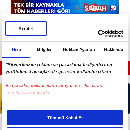
Reddet
Rıza
Bilgiler
Reklam Ayarları
Hakkında
"Sitelerimizde reklam ve pazarlama faaliyetlerinin
GÜNÜN EN ÖNEMLİ MANŞETLERİ İÇİN TIKLAYIN
yürütülmesi amaçları ile çerezler kullanılmaktadır.
Bu çerezler, kullanıcıların tarayıcı ve cihazlarını
tanımlayarak çalışırlar.
Bu çerezlere izin vermeniz halinde sizlere özel
kişiselleştirilmiş reklamlar sunabilir, sayfalarımızda sizlere
Tümünü Kabul Et
daha iyi reklam deneyimi yaşatabiliriz. Bunu yaparken
RESMİ İLANLAR
amacımızın size daha iyi bir reklam deneyimi sunmak