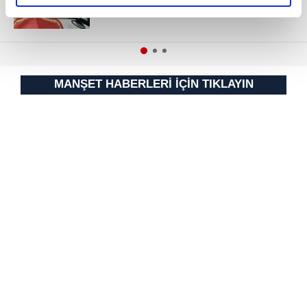
elimizden gelen çabayı gösterdiğimizi ve bu noktada,
reklamların maliyetlerimizi karşılamak noktasında tek gelir
kalemimiz olduğunu sizlere hatırlatmak isteriz.
Her halükârda, kullanıcılar, bu çerezlere izin vermedikleri
MANŞET HABERLERİ İÇİN TIKLAYIN
takdirde, kullanıcılara hedefli reklamlar
gösterilmeyecektir."
Sizlere daha iyi bir hizmet sunabilmek için İnternet
Sitemizde kendimize ve üçüncü kişilere ait çerezler
kullanılmaktadır. Bu çerezler vasıtasıyla çeşitli kişisel
verileriniz işlenmekte olup gerekli olan çerezler bilgi
toplumu hizmetlerinin sunulması amacıyla
kullanılmaktadır. Diğer çerezler, sitemizin daha işlevsel
kılınması ve kişiselleştirilmesi ve sizlere yönelik
reklam/pazarlama faaliyetlerinin yapılması, amaçlarıyla
sınırlı olarak açık rızanız dahilinde kullanılacaktır.
Çerezlere ilişkin tercihlerinizi aşağıda yer alan panel