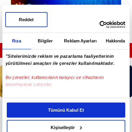
Reddet
Rıza
Bilgiler
Reklam Ayarları
Hakkında
GÜNÜN EN ÖNEMLİ MANŞETLERİ İÇİN TIKLAYIN
"Sitelerimizde reklam ve pazarlama faaliyetlerinin
yürütülmesi amaçları ile çerezler kullanılmaktadır.
Bu çerezler, kullanıcıların tarayıcı ve cihazlarını
tanımlayarak çalışırlar.
Bu çerezlere izin vermeniz halinde sizlere özel
kişiselleştirilmiş reklamlar sunabilir, sayfalarımızda sizlere
RESMİ İLANLAR
Tümünü Kabul Et
daha iyi reklam deneyimi yaşatabiliriz. Bunu yaparken
T.C. İSTANBUL 31. ASLİYE CEZA
amacımızın size daha iyi bir reklam deneyimi sunmak
MAHKEMESİNDEN
olduğunu ve sizlere en iyi içerikleri sunabilmek adına
Kişiselleştir