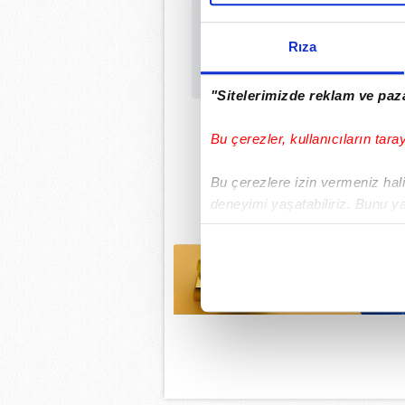
Rıza
"Sitelerimizde reklam ve paza
Bu çerezler, kullanıcıların tara
Bu çerezlere izin vermeniz halin
deneyimi yaşatabiliriz. Bunu y
içerikleri sunabilmek adına el
noktasında tek gelir kalemimiz 
Her halükârda, kullanıcılar, bu 
Sizlere daha iyi bir hizmet sun
çerezler vasıtasıyla çeşitli kiş
amacıyla kullanılmaktadır. Diğer
reklam/pazarlama faaliyetlerinin