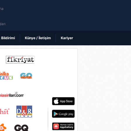
na
ı
ları
k Bildirimi
Künye / İletişim
Kariyer