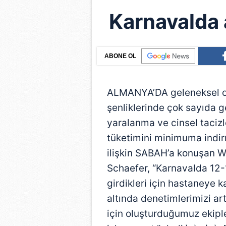
Karnavalda 
ABONE OL
ALMANYA’DA geleneksel ol
şenliklerinde çok sayıda g
yaralanma ve cinsel tacizl
tüketimini minimuma indir
ilişkin SABAH’a konuşan 
Schaefer, “Karnavalda 12-
girdikleri için hastaneye k
altında denetimlerimizi art
için oluşturduğumuz ekiple