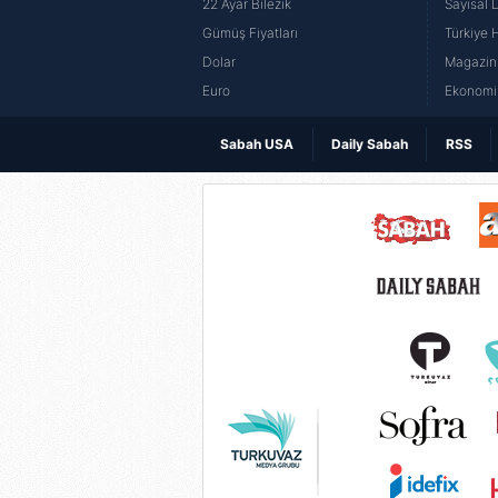
22 Ayar Bilezik
Sayısal 
Gümüş Fiyatları
Türkiye H
Dolar
Magazin 
Euro
Ekonomi 
Sabah USA
Daily Sabah
RSS