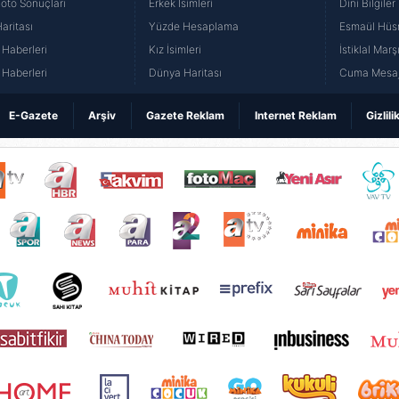
Loto Sonuçları
Erkek İsimleri
Dini Bilgiler
aritası
Yüzde Hesaplama
Esmaül Hüs
Haberleri
Kız İsimleri
İstiklal Marş
Haberleri
Dünya Haritası
Cuma Mesaj
E-Gazete
Arşiv
Gazete Reklam
Internet Reklam
Gizlili