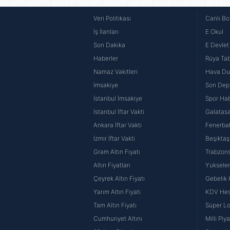
Veri Politikası
Canlı Bo
Çerezlere ilişkin tercihlerinizi 
İş İlanları
E Okul
butonuna tıklayabilir,
Çerez Bi
Son Dakika
E Devlet 
6698 sayılı Kişisel Verilerin 
Haberler
Rüya Tabi
mevzuata uygun olarak kullanılan
Namaz Vakitleri
Hava D
İmsakiye
Son Dep
İstanbul İmsakiye
Spor Hab
İstanbul İftar Vakti
Galatasa
Ankara İftar Vakti
Fenerba
İzmir İftar Vakti
Beşiktaş
Gram Altın Fiyatı
Trabzons
Altın Fiyatları
Yüksele
Çeyrek Altın Fiyatı
Gebelik
Yarım Altın Fiyatı
KDV He
Tam Altın Fiyatı
Süper Lo
Cumhuriyet Altını
Milli Pi