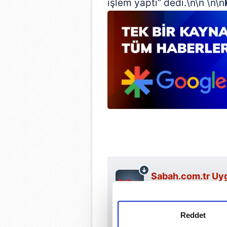
işlem yaptı” dedi.\n\n \n\n
Sabah.com.tr Uyg
Uygulamalara Özel Ay
Reddet