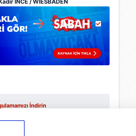
Kadir İNCE / WİESBADEN
ulamamızı İndirin
rıcalıkları Keşfedin!