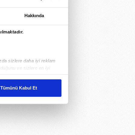
Hakkında
ılmaktadır.
ızda sizlere daha iyi reklam
duğunu ve sizlere en iyi
liyetlerimizi karşılamak
Tümünü Kabul Et
ar gösterilmeyecektir."
çerezler kullanılmaktadır. Bu
u hizmetlerinin sunulması
i ve sizlere yönelik
nılacaktır.