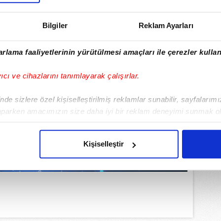
Bilgiler
Reklam Ayarları
rlama faaliyetlerinin yürütülmesi amaçları ile çerezler kullan
yıcı ve cihazlarını tanımlayarak çalışırlar.
de sizlere özel kişiselleştirilmiş reklamlar sunabilir, sayfalarım
aparken amacımızın size daha iyi bir reklam deneyimi sunmak ol
imizden gelen çabayı gösterdiğimizi ve bu noktada, reklamların ma
olduğunu sizlere hatırlatmak isteriz.
Kişiselleştir
çerezlere izin vermedikleri takdirde, kullanıcılara hedefli reklaml
abilmek için İnternet Sitemizde kendimize ve üçüncü kişilere ait 
isel verileriniz işlenmekte olup gerekli olan çerezler bilgi toplum
 çerezler, sitemizin daha işlevsel kılınması ve kişiselleştirilmes
 yapılması, amaçlarıyla sınırlı olarak açık rızanız dahilinde kulla