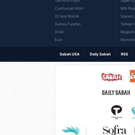
Tam Altın Fiyatı
Süper Lo
Cumhuriyet Altını
Milli Pi
22 Ayar Bilezik
Sayısal 
Gümüş Fiyatları
Türkiye H
Dolar
Magazin 
Euro
Ekonomi 
Sabah USA
Daily Sabah
RSS