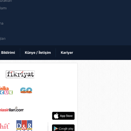
rakları
nlamı
na
ı
ları
k Bildirimi
Künye / İletişim
Kariyer