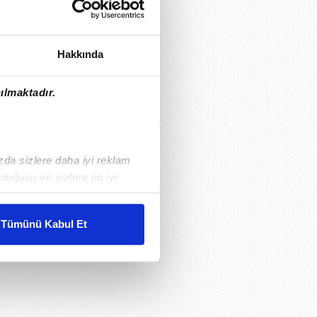
Hakkında
ılmaktadır.
ızda sizlere daha iyi reklam
duğunu ve sizlere en iyi
liyetlerimizi karşılamak
Tümünü Kabul Et
ar gösterilmeyecektir."
çerezler kullanılmaktadır. Bu
u hizmetlerinin sunulması
i ve sizlere yönelik