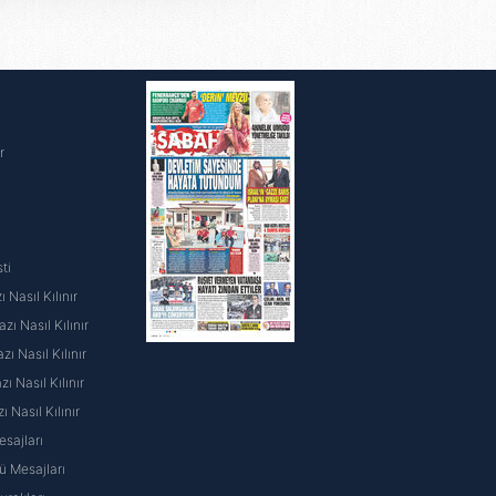
nılacaktır.
kin detaylı bilgi için Ayarlar
i
r
ak ve sitemizde ilgili
ti
 Nasıl Kılınır
ı Nasıl Kılınır
ı Nasıl Kılınır
 Nasıl Kılınır
ı Nasıl Kılınır
sajları
 Mesajları