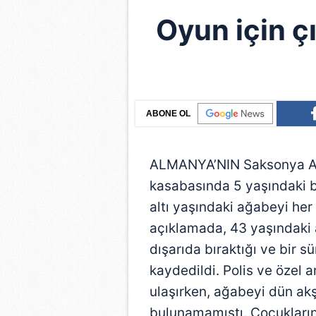
Oyun için çık
ABONE OL
ALMANYA’NIN Saksonya Anh
kasabasında 5 yaşındaki bi
altı yaşındaki ağabeyi her
açıklamada, 43 yaşındaki a
dışarıda bıraktığı ve bir s
kaydedildi. Polis ve özel a
ulaşırken, ağabeyi dün ak
bulunamamıştı. Çocukların