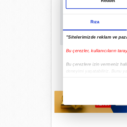
Reddet
Rıza
"Sitelerimizde reklam ve paza
Bu çerezler, kullanıcıların tara
Bu çerezlere izin vermeniz halin
deneyimi yaşatabiliriz. Bunu y
içerikleri sunabilmek adına el
noktasında tek gelir kalemimiz 
Her halükârda, kullanıcılar, bu 
Sizlere daha iyi bir hizmet sun
çerezler vasıtasıyla çeşitli kiş
amacıyla kullanılmaktadır. Diğer