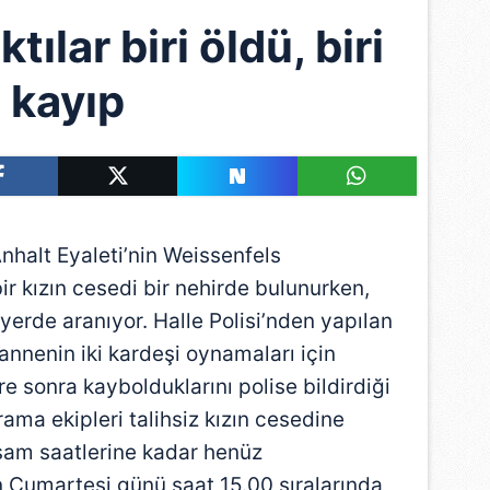
tılar biri öldü, biri
kayıp
alt Eyaleti’nin Weissenfels
r kızın cesedi bir nehirde bulunurken,
 yerde aranıyor. Halle Polisi’nden yapılan
nnenin iki kardeşi oynamaları için
üre sonra kaybolduklarını polise bildirdiği
rama ekipleri talihsiz kızın cesedine
şam saatlerine kadar henüz
 Cumartesi günü saat 15.00 sıralarında