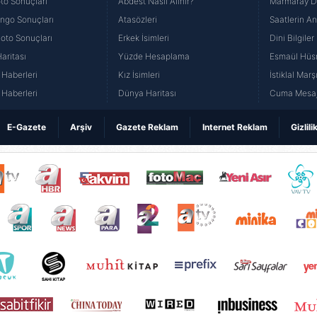
to Sonuçları
Abdest Nasıl Alınır?
Marmaray Du
yango Sonuçları
Atasözleri
Saatlerin A
Loto Sonuçları
Erkek İsimleri
Dini Bilgiler
aritası
Yüzde Hesaplama
Esmaül Hüs
Haberleri
Kız İsimleri
İstiklal Marş
Haberleri
Dünya Haritası
Cuma Mesaj
E-Gazete
Arşiv
Gazete Reklam
Internet Reklam
Gizlili