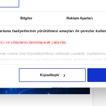
Bilgiler
Reklam Ayarları
rlama faaliyetlerinin yürütülmesi amaçları ile çerezler kullan
yıcı ve cihazlarını tanımlayarak çalışırlar.
de sizlere özel kişiselleştirilmiş reklamlar sunabilir, sayfalarım
aparken amacımızın size daha iyi bir reklam deneyimi sunmak ol
imizden gelen çabayı gösterdiğimizi ve bu noktada, reklamların ma
olduğunu sizlere hatırlatmak isteriz.
Kişiselleştir
çerezlere izin vermedikleri takdirde, kullanıcılara hedefli reklaml
abilmek için İnternet Sitemizde kendimize ve üçüncü kişilere ait 
isel verileriniz işlenmekte olup gerekli olan çerezler bilgi toplum
 çerezler, sitemizin daha işlevsel kılınması ve kişiselleştirilmes