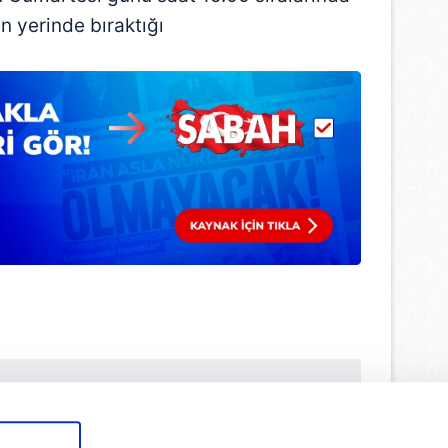
n yerinde bıraktığı
ulamamızı İndirin
rıcalıkları Keşfedin!