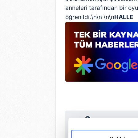
anneleri tarafından bir oyu
öğrenildi.\n\n \n\n
HALLE
Sabah.com.tr Uyg
Uygulamalara Özel Ay