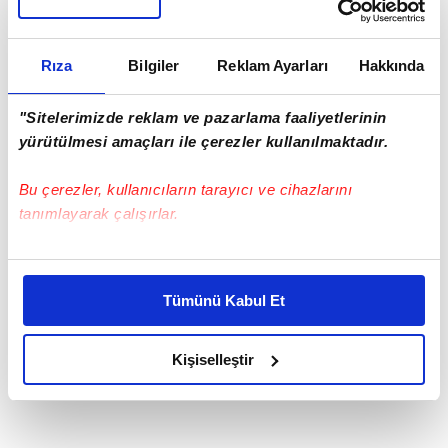
Rıza
Bilgiler
Reklam Ayarları
Hakkında
"Sitelerimizde reklam ve pazarlama faaliyetlerinin
yürütülmesi amaçları ile çerezler kullanılmaktadır.
Bu çerezler, kullanıcıların tarayıcı ve cihazlarını
tanımlayarak çalışırlar.
Bu çerezlere izin vermeniz halinde sizlere özel
kişiselleştirilmiş reklamlar sunabilir, sayfalarımızda sizlere
Tümünü Kabul Et
daha iyi reklam deneyimi yaşatabiliriz. Bunu yaparken
amacımızın size daha iyi bir reklam deneyimi sunmak
olduğunu ve sizlere en iyi içerikleri sunabilmek adına
Kişiselleştir
elimizden gelen çabayı gösterdiğimizi ve bu noktada,
reklamların maliyetlerimizi karşılamak noktasında tek gelir
kalemimiz olduğunu sizlere hatırlatmak isteriz.