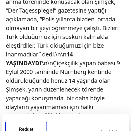
anma töreninde konuşacak olan Şimşek,
“Der Tagesspiegel” gazetesine yaptığı
açıklamada, “Polis yıllarca bizden, ortada
olmayan bir şeyi öğrenmeye çalıştı. Bizleri
Türk olduğumuz için suskun kalmakla
eleştirdiler. Türk olduğumuz için bize
inanmadılar” dedi.\n\n
14
YAŞINDAYDI
\n\nÇiçekçilik yapan babası 9
Eylül 2000 tarihinde Nürnberg kentinde
öldürüldüğünde henüz 14 yaşında olan
Şimşek, yarın düzenlenecek törende
yapacağı konuşmada, bir daha böyle
olayların yaşanmaması için halkı
uyarmak istediğini kaydetti.\n\n \n\n
Reddet