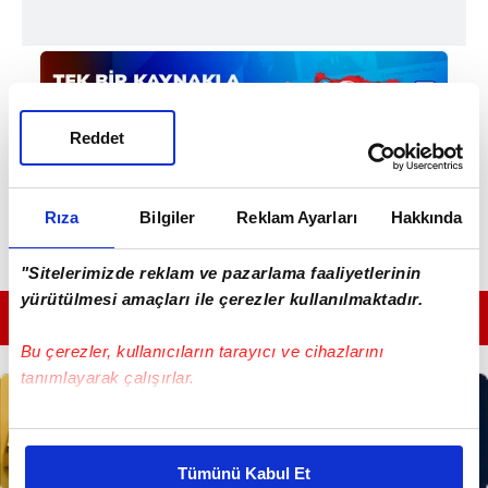
Reddet
Rıza
Bilgiler
Reklam Ayarları
Hakkında
"Sitelerimizde reklam ve pazarlama faaliyetlerinin
yürütülmesi amaçları ile çerezler kullanılmaktadır.
GÜNÜN EN ÖNEMLİ MANŞETLERİ İÇİN TIKLAYIN
Bu çerezler, kullanıcıların tarayıcı ve cihazlarını
tanımlayarak çalışırlar.
Bu çerezlere izin vermeniz halinde sizlere özel
kişiselleştirilmiş reklamlar sunabilir, sayfalarımızda sizlere
Tümünü Kabul Et
daha iyi reklam deneyimi yaşatabiliriz. Bunu yaparken