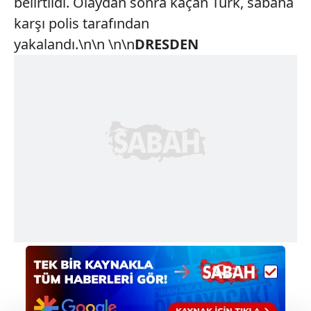
belirtildi. Olaydan sonra kaçan Türk, sabaha
karşı polis tarafından
yakalandı.\n\n \n\n
DRESDEN