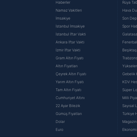
Haberler
Rüya Tabi
Namaz Vakitleri
Hava D
İmsakiye
Son Dep
İstanbul İmsakiye
Spor Hab
İstanbul İftar Vakti
Galatasa
Ankara İftar Vakti
Fenerba
İzmir İftar Vakti
Beşiktaş
Gram Altın Fiyatı
Trabzons
Altın Fiyatları
Yüksele
Çeyrek Altın Fiyatı
Gebelik
Yarım Altın Fiyatı
KDV He
Tam Altın Fiyatı
Süper Lo
Cumhuriyet Altını
Milli Pi
22 Ayar Bilezik
Sayısal 
Gümüş Fiyatları
Türkiye H
Dolar
Magazin 
Euro
Ekonomi 