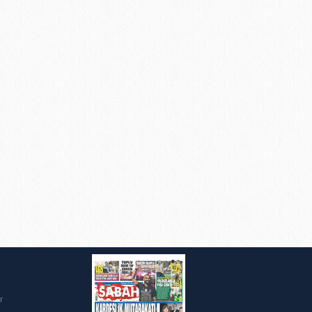
ak ve sitemizde ilgili
i
r