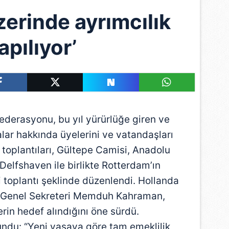
zerinde ayrımcılık
apılıyor’
derasyonu, bu yıl yürürlüğe giren ve
alar hakkında üyelerini ve vatandaşları
e toplantıları, Gültepe Camisi, Anadolu
elfshaven ile birlikte Rotterdam’ın
zi toplantı şeklinde düzenlendi. Hollanda
u Genel Sekreteri Memduh Kahraman,
rin hedef alındığını öne sürdü.
ndu: “Yeni yasaya göre tam emeklilik