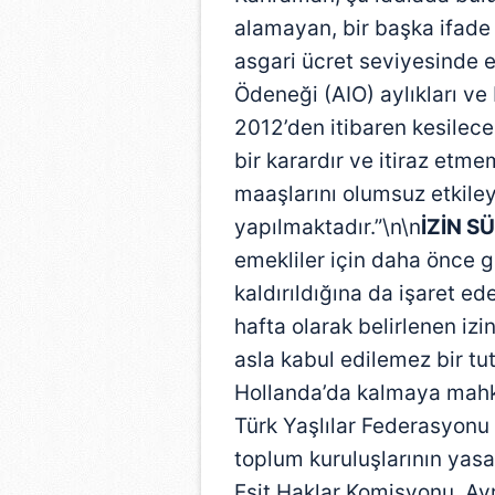
alamayan, bir başka ifade
asgari ücret seviyesinde e
Ödeneği (AIO) aylıkları ve
2012’den itibaren kesilec
bir karardır ve itiraz etme
maaşlarını olumsuz etkiley
yapılmaktadır.”\n\n
İZİN S
emekliler için daha önce ge
kaldırıldığına da işaret 
hafta olarak belirlenen izin
asla kabul edilemez bir tu
Hollanda’da kalmaya mahku
Türk Yaşlılar Federasyonu 
toplum kuruluşlarının yas
Eşit Haklar Komisyonu, Avr