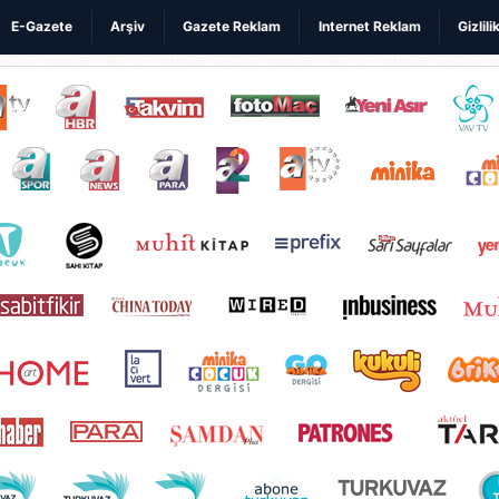
E-Gazete
Arşiv
Gazete Reklam
Internet Reklam
Gizlili