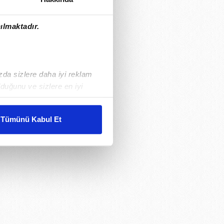
ılmaktadır.
ızda sizlere daha iyi reklam
duğunu ve sizlere en iyi
liyetlerimizi karşılamak
Tümünü Kabul Et
ar gösterilmeyecektir."
çerezler kullanılmaktadır. Bu
u hizmetlerinin sunulması
i ve sizlere yönelik
nılacaktır.
kin detaylı bilgi için Ayarlar