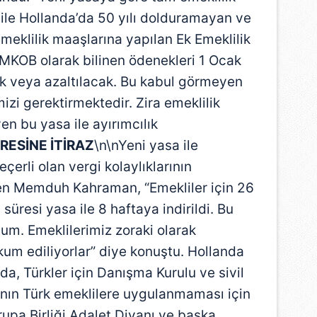
 ile Hollanda’da 50 yılı dolduramayan ve
meklilik maaşlarına yapılan Ek Emeklilik
 MKOB olarak bilinen ödenekleri 1 Ocak
ek veya azaltılacak. Bu kabul görmeyen
mizi gerektirmektedir. Zira emeklilik
en bu yasa ile ayırımcılık
ÜRESİNE İTİRAZ
\n\nYeni yasa ile
çerli olan vergi kolaylıklarının
eden Memduh Kahraman, “Emekliler için 26
 süresi yasa ile 8 haftaya indirildi. Bu
tum. Emeklilerimiz zoraki olarak
m ediliyorlar” diye konuştu. Hollanda
da, Türkler için Danışma Kurulu ve sivil
anın Türk emeklilere uygulanmaması için
upa Birliği Adalet Divanı ve başka