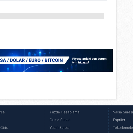
lgilendirme Metnimizi
ziyaret edebilirsiniz.
Korunması Kanunu uyarınca hazırlanmış Aydınlatma Metnimizi okum
 çerezlerle ilgili bilgi almak için lütfen
tıklayınız
.
rsa
Yüzde Hesaplama
Vakıa Sures
Cuma Suresi
Espriler
Giriş
Yasin Suresi
Tekerlemele