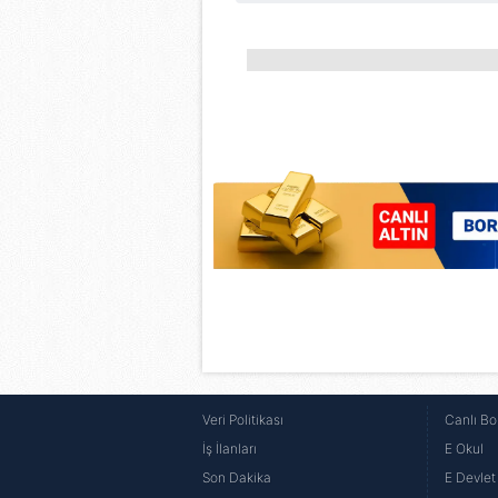
butonuna tıklayabilir,
Çerez Bi
6698 sayılı Kişisel Verilerin 
mevzuata uygun olarak kullanılan
Veri Politikası
Canlı Bo
İş İlanları
E Okul
Son Dakika
E Devlet 