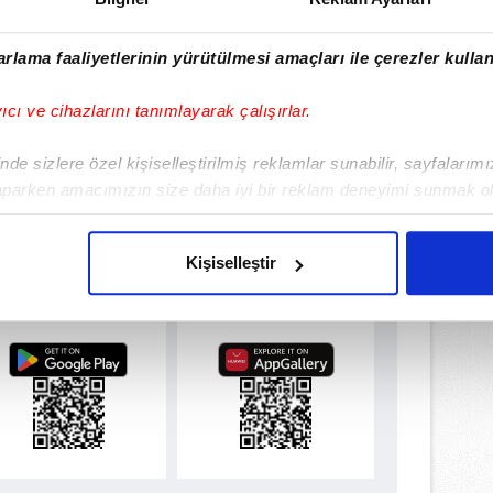
rlama faaliyetlerinin yürütülmesi amaçları ile çerezler kullan
yıcı ve cihazlarını tanımlayarak çalışırlar.
de sizlere özel kişiselleştirilmiş reklamlar sunabilir, sayfalarım
aparken amacımızın size daha iyi bir reklam deneyimi sunmak ol
imizden gelen çabayı gösterdiğimizi ve bu noktada, reklamların ma
olduğunu sizlere hatırlatmak isteriz.
Kişiselleştir
ulamamızı İndirin
rıcalıkları Keşfedin!
çerezlere izin vermedikleri takdirde, kullanıcılara hedefli reklaml
abilmek için İnternet Sitemizde kendimize ve üçüncü kişilere ait 
isel verileriniz işlenmekte olup gerekli olan çerezler bilgi toplum
 çerezler, sitemizin daha işlevsel kılınması ve kişiselleştirilmes
 yapılması, amaçlarıyla sınırlı olarak açık rızanız dahilinde kulla
aşağıda yer alan panel vasıtasıyla belirleyebilirsiniz. Çerezlere iliş