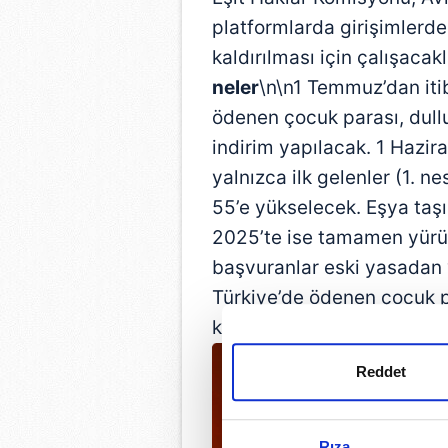
platformlarda girişimlerde
kaldırılması için çalışacak
neler
\n\n1 Temmuz’dan iti
ödenen çocuk parası, dull
indirim yapılacak. 1 Hazir
yalnızca ilk gelenler (1. ne
55’e yükselecek. Eşya taşı
2025’te ise tamamen yürür
başvuranlar eski yasadan 
Türkiye’de ödenen çocuk p
konuda Danıştay’a görüş s
Reddet
Rıza