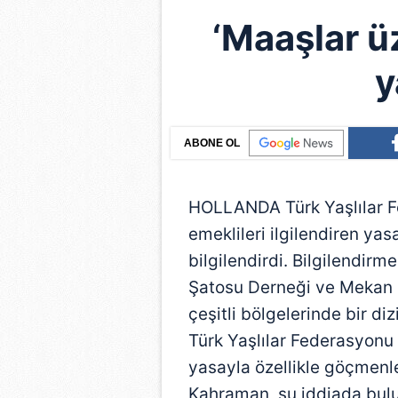
‘Maaşlar ü
y
ABONE OL
HOLLANDA Türk Yaşlılar Fe
emeklileri ilgilendiren yas
bilgilendirdi. Bilgilendirm
Şatosu Derneği ve Mekan D
çeşitli bölgelerinde bir di
Türk Yaşlılar Federasyon
yasayla özellikle göçmenle
Kahraman, şu iddiada bulu