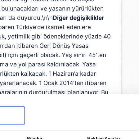
 bulunacakları ve yasanın yürürlükten
ları da duyurdu.\n\n
Diğer değişiklikler
baren Türkiye’de ikamet edenlere
uk, yetimlik gibi ödeneklerinde yüzde 40
an’dan itibaren Geri Dönüş Yasası
sil) için geçerli olacak. Yaş sınırı 45’ten
ma ve yol parası kaldırılacak. Yasa
lükten kalkacak. 1 Haziran’a kadar
yararlanacak. 1 Ocak 2014’ten itibaren
aralarının durdurulması planlanıyor. Bu
oruldu.\n\n
Yalçın ÇAKIR / ROTTERDAM
Bilgiler
Reklam Ayarları