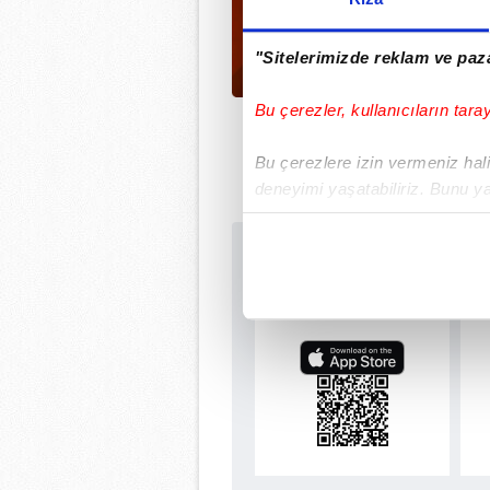
"Sitelerimizde reklam ve paza
Bu çerezler, kullanıcıların tara
Bu çerezlere izin vermeniz halin
deneyimi yaşatabiliriz. Bunu y
içerikleri sunabilmek adına el
noktasında tek gelir kalemimiz 
Sabah.com.tr Uyg
Uygulamalara Özel Ay
Her halükârda, kullanıcılar, bu 
Sizlere daha iyi bir hizmet sun
çerezler vasıtasıyla çeşitli kiş
amacıyla kullanılmaktadır. Diğer
reklam/pazarlama faaliyetlerinin
Çerezlere ilişkin tercihlerinizi 