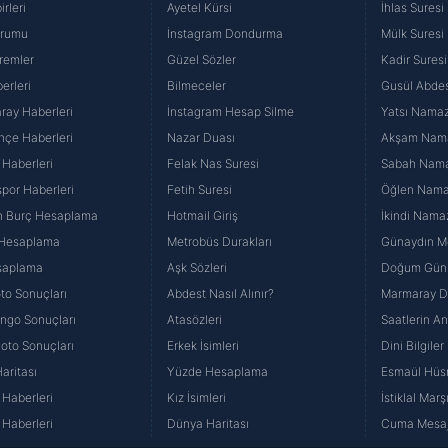
rleri
Ayetel Kürsi
İhlas Suresi
urumu
İnstagram Dondurma
Mülk Suresi
remler
Güzel Sözler
Kadir Suresi
erleri
Bilmeceler
Gusül Abdes
ray Haberleri
İnstagram Hesap Silme
Yatsı Namazı
hçe Haberleri
Nazar Duası
Akşam Namaz
 Haberleri
Felak Nas Suresi
Sabah Namaz
por Haberleri
Fetih Suresi
Öğlen Namazı
n Burç Hesaplama
Hotmail Giriş
İkindi Namaz
 Hesaplama
Metrobüs Durakları
Günaydın Me
saplama
Aşk Sözleri
Doğum Günü
to Sonuçları
Abdest Nasıl Alınır?
Marmaray Du
yango Sonuçları
Atasözleri
Saatlerin A
Loto Sonuçları
Erkek İsimleri
Dini Bilgiler
aritası
Yüzde Hesaplama
Esmaül Hüs
Haberleri
Kız İsimleri
İstiklal Marş
Haberleri
Dünya Haritası
Cuma Mesaj