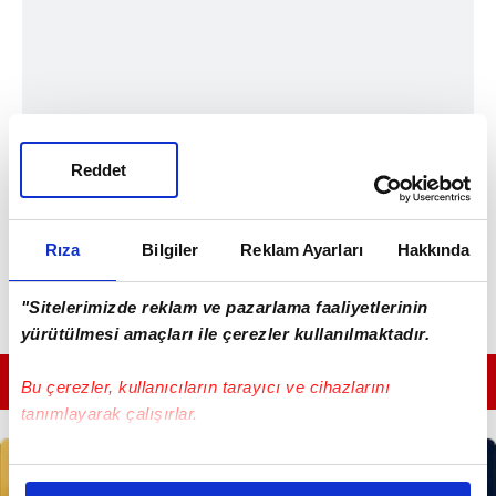
Reddet
Rıza
Bilgiler
Reklam Ayarları
Hakkında
"Sitelerimizde reklam ve pazarlama faaliyetlerinin
yürütülmesi amaçları ile çerezler kullanılmaktadır.
GÜNÜN EN ÖNEMLİ MANŞETLERİ İÇİN TIKLAYIN
Bu çerezler, kullanıcıların tarayıcı ve cihazlarını
tanımlayarak çalışırlar.
Bu çerezlere izin vermeniz halinde sizlere özel
kişiselleştirilmiş reklamlar sunabilir, sayfalarımızda sizlere