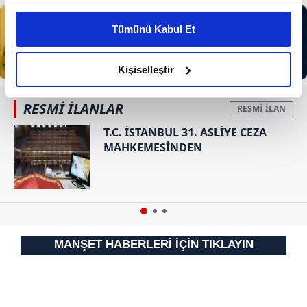
Bu çerezlere izin vermeniz halinde sizlere özel
kişiselleştirilmiş reklamlar sunabilir, sayfalarımızda sizlere
Tümünü Kabul Et
daha iyi reklam deneyimi yaşatabiliriz. Bunu yaparken
amacımızın size daha iyi bir reklam deneyimi sunmak
olduğunu ve sizlere en iyi içerikleri sunabilmek adına
Kişiselleştir
elimizden gelen çabayı gösterdiğimizi ve bu noktada,
reklamların maliyetlerimizi karşılamak noktasında tek gelir
RESMİ İLANLAR
kalemimiz olduğunu sizlere hatırlatmak isteriz.
T.C. İSTANBUL 31. ASLİYE CEZA
MAHKEMESİNDEN
Her halükârda, kullanıcılar, bu çerezlere izin vermedikleri
takdirde, kullanıcılara hedefli reklamlar
gösterilmeyecektir."
Sizlere daha iyi bir hizmet sunabilmek için İnternet
Sitemizde kendimize ve üçüncü kişilere ait çerezler
MANŞET HABERLERİ İÇİN TIKLAYIN
kullanılmaktadır. Bu çerezler vasıtasıyla çeşitli kişisel
verileriniz işlenmekte olup gerekli olan çerezler bilgi
toplumu hizmetlerinin sunulması amacıyla
kullanılmaktadır. Diğer çerezler, sitemizin daha işlevsel