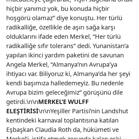
hiçbir yanımız yok, bu konuda hiçbir
hoşgörü olamaz” diye konuştu. Her türlü
radikalliğe, özellikle de aşırı sağa karşı
olduklarını ifade eden Merkel, “Her türlü
radikalliğe sıfır tolerans” dedi. Yunanistan’a
yapılan ikinci yardım paketini de savunan
Angela Merkel, “Almanya’nın Avrupa’ya
ihtiyacı var. Biliyoruz ki, Almanya’da her şeyi
kendi başımıza halledemeyiz. Bu nedenle
Avrupa bizim geleceğimiz” görüşünü dile
getirdi.\n\n
MERKEL’E WULFF
ELEŞTİRİSİ
\n\nYeşiller Partisi’nin Landshut
kentindeki karnaval toplantısına katılan
Eşbaşkan Claudia Roth da, hükümeti ve
Merkel’i, istifa etmek zorunda kalan eski