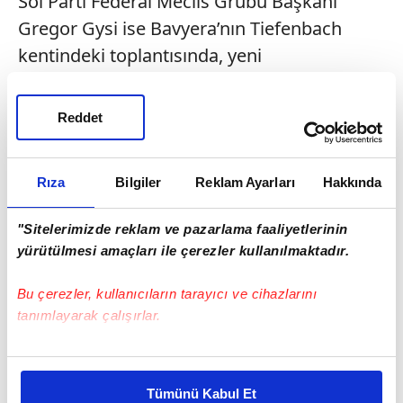
Sol Parti Federal Meclis Grubu Başkanı
Gregor Gysi ise Bavyera’nın Tiefenbach
kentindeki toplantısında, yeni
cumhurbaşkanı adayının Sol Parti’nin
katılımı olmadan belirlenmiş olmasını bir
Reddet
skandal olarak nitelendirdi. Sol Parti’nin
kendi cumhurbaşkanı adayını belirlemesi
Rıza
Bilgiler
Reklam Ayarları
Hakkında
bekleniyor.
"Sitelerimizde reklam ve pazarlama faaliyetlerinin
yürütülmesi amaçları ile çerezler kullanılmaktadır.
Bu çerezler, kullanıcıların tarayıcı ve cihazlarını
tanımlayarak çalışırlar.
Bu çerezlere izin vermeniz halinde sizlere özel
kişiselleştirilmiş reklamlar sunabilir, sayfalarımızda sizlere
Tümünü Kabul Et
daha iyi reklam deneyimi yaşatabiliriz. Bunu yaparken