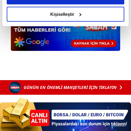
amacımızın size daha iyi bir reklam deneyimi sunmak
olduğunu ve sizlere en iyi içerikleri sunabilmek adına
Kişiselleştir
elimizden gelen çabayı gösterdiğimizi ve bu noktada,
reklamların maliyetlerimizi karşılamak noktasında tek gelir
kalemimiz olduğunu sizlere hatırlatmak isteriz.
Her halükârda, kullanıcılar, bu çerezlere izin vermedikleri
takdirde, kullanıcılara hedefli reklamlar
gösterilmeyecektir."
Sizlere daha iyi bir hizmet sunabilmek için İnternet
Sitemizde kendimize ve üçüncü kişilere ait çerezler
GÜNÜN EN ÖNEMLİ MANŞETLERİ İÇİN TIKLAYIN
kullanılmaktadır. Bu çerezler vasıtasıyla çeşitli kişisel
verileriniz işlenmekte olup gerekli olan çerezler bilgi
toplumu hizmetlerinin sunulması amacıyla
kullanılmaktadır. Diğer çerezler, sitemizin daha işlevsel
kılınması ve kişiselleştirilmesi ve sizlere yönelik
reklam/pazarlama faaliyetlerinin yapılması, amaçlarıyla