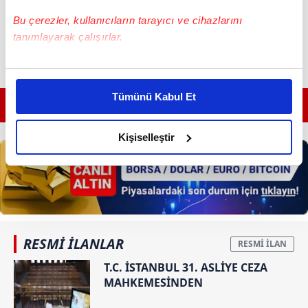
Bu çerezler, kullanıcıların tarayıcı ve cihazlarını
tanımlayarak çalışırlar.
Bu çerezlere izin vermeniz halinde sizlere özel
kişiselleştirilmiş reklamlar sunabilir, sayfalarımızda sizlere
Tümünü Kabul Et
daha iyi reklam deneyimi yaşatabiliriz. Bunu yaparken
GÜNÜN EN ÖNEMLİ MANŞETLERİ İÇİN TIKLAYIN
amacımızın size daha iyi bir reklam deneyimi sunmak
olduğunu ve sizlere en iyi içerikleri sunabilmek adına
Kişiselleştir
elimizden gelen çabayı gösterdiğimizi ve bu noktada,
reklamların maliyetlerimizi karşılamak noktasında tek gelir
kalemimiz olduğunu sizlere hatırlatmak isteriz.
Her halükârda, kullanıcılar, bu çerezlere izin vermedikleri
takdirde, kullanıcılara hedefli reklamlar
RESMİ İLANLAR
gösterilmeyecektir."
T.C. İSTANBUL 31. ASLİYE CEZA
MAHKEMESİNDEN
Sizlere daha iyi bir hizmet sunabilmek için İnternet
Sitemizde kendimize ve üçüncü kişilere ait çerezler