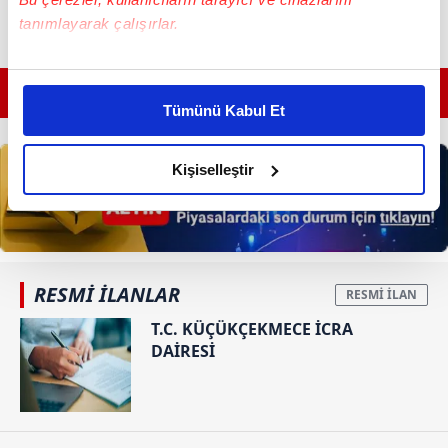
tanımlayarak çalışırlar.
Bu çerezlere izin vermeniz halinde sizlere özel
GÜNÜN EN ÖNEMLİ MANŞETLERİ İÇİN TIKLAYIN
kişiselleştirilmiş reklamlar sunabilir, sayfalarımızda sizlere
Tümünü Kabul Et
daha iyi reklam deneyimi yaşatabiliriz. Bunu yaparken
amacımızın size daha iyi bir reklam deneyimi sunmak
olduğunu ve sizlere en iyi içerikleri sunabilmek adına
Kişiselleştir
elimizden gelen çabayı gösterdiğimizi ve bu noktada,
reklamların maliyetlerimizi karşılamak noktasında tek gelir
kalemimiz olduğunu sizlere hatırlatmak isteriz.
Her halükârda, kullanıcılar, bu çerezlere izin vermedikleri
RESMİ İLANLAR
takdirde, kullanıcılara hedefli reklamlar
T.C. KÜÇÜKÇEKMECE İCRA
gösterilmeyecektir."
DAİRESİ
Sizlere daha iyi bir hizmet sunabilmek için İnternet
Sitemizde kendimize ve üçüncü kişilere ait çerezler
kullanılmaktadır. Bu çerezler vasıtasıyla çeşitli kişisel