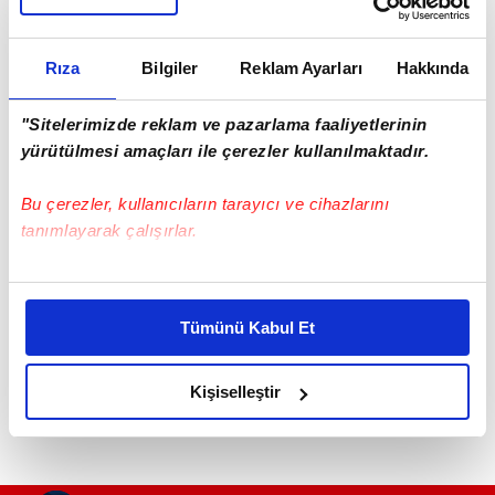
Rıza
Bilgiler
Reklam Ayarları
Hakkında
"Sitelerimizde reklam ve pazarlama faaliyetlerinin
yürütülmesi amaçları ile çerezler kullanılmaktadır.
Bu çerezler, kullanıcıların tarayıcı ve cihazlarını
tanımlayarak çalışırlar.
Bu çerezlere izin vermeniz halinde sizlere özel
kişiselleştirilmiş reklamlar sunabilir, sayfalarımızda sizlere
Tümünü Kabul Et
daha iyi reklam deneyimi yaşatabiliriz. Bunu yaparken
amacımızın size daha iyi bir reklam deneyimi sunmak
olduğunu ve sizlere en iyi içerikleri sunabilmek adına
Kişiselleştir
elimizden gelen çabayı gösterdiğimizi ve bu noktada,
reklamların maliyetlerimizi karşılamak noktasında tek gelir
kalemimiz olduğunu sizlere hatırlatmak isteriz.