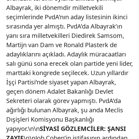
Albayrak, iki dönemdir milletvekili
seçimlerinde PvdA’nın aday listesinin ikinci
sırasında yer almıştı. PvdA’da Albayrak’ın
yanı sıra milletvekilleri Diedirek Samsom,
Martijn van Dam ve Ronald Plasterk de
adaylıklarını açıkladı. Adaylık müracaatları
salı günü sona erecek olan partide yeni lider,
marttaki kongrede seçilecek. Uzun yıllardır
İşçi Partisi’nde siyaset yapan Albayrak,
geçen dönem Adalet Bakanlığı Devlet
Sekreteri olarak görev yapmıştı. PvdA’da
ağırlığı bulunan Albayrak, şu anda Meclis
Dışişleri Komisyonu Başkanlığı
yapıyor.\n\n
SİYASİ GÖZLEMCİLER: ŞANSI
ZAYIF
\n\nJob Cohen’in istifasının ardından