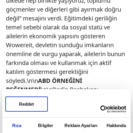
ülkede hep birlikte yaşıyoruz, toplumu
göçmenler ve diğerleri gibi ayırmak doğru
değil” mesajını verdi. Eğitimdeki geriliğin
temel sebebi olarak da sosyal statü ve
ailelerin ekonomik yapısını gösteren
Wowereit, devletin sunduğu imkanların
önemline de vurgu yaparak, ailelerin bunun
farkında olması ve kullanmak için aktif
katılım göstermesi gerektiğini
söyledi.\n\n
ABD ÖRNEĞİNİ
BEĞENMEDİ
\n\nBerlin Başbakanı,
“Küreselleşen bir dünyada Berlin bu kadar
Reddet
renkli ve çok kültürlü olmasaydı, ayakta
kalma ve başarılı olma şansımız olmazdı”
dedi. Tanıtım konuşmasının ardından
Rıza
Bilgiler
Reklam Ayarları
Hakkında