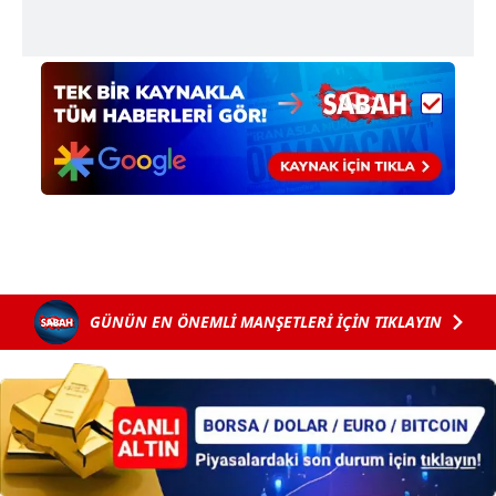
Sizlere daha iyi bir hizmet sunabilmek için İnternet
Sitemizde kendimize ve üçüncü kişilere ait çerezler
kullanılmaktadır. Bu çerezler vasıtasıyla çeşitli kişisel
verileriniz işlenmekte olup gerekli olan çerezler bilgi
toplumu hizmetlerinin sunulması amacıyla
kullanılmaktadır. Diğer çerezler, sitemizin daha işlevsel
kılınması ve kişiselleştirilmesi ve sizlere yönelik
reklam/pazarlama faaliyetlerinin yapılması, amaçlarıyla
sınırlı olarak açık rızanız dahilinde kullanılacaktır.
Çerezlere ilişkin tercihlerinizi aşağıda yer alan panel
GÜNÜN EN ÖNEMLİ MANŞETLERİ İÇİN TIKLAYIN
vasıtasıyla belirleyebilirsiniz. Çerezlere ilişkin detaylı bilgi
için Ayarlar butonuna tıklayabilir,
Çerez Bilgilendirme
Metnimizi
ziyaret edebilirsiniz.
6698 sayılı Kişisel Verilerin Korunması Kanunu uyarınca
hazırlanmış Aydınlatma Metnimizi okumak ve sitemizde
ilgili mevzuata uygun olarak kullanılan çerezlerle ilgili bilgi