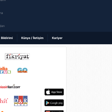
na
ı
ları
k Bildirimi
Künye / İletişim
Kariyer