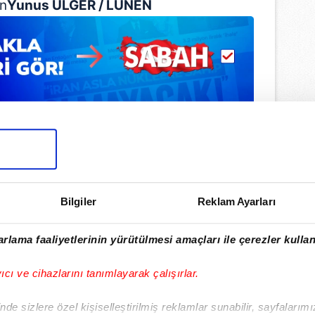
\n
Yunus ÜLGER / LÜNEN
Bilgiler
Reklam Ayarları
rlama faaliyetlerinin yürütülmesi amaçları ile çerezler kullan
ulamamızı İndirin
yıcı ve cihazlarını tanımlayarak çalışırlar.
rıcalıkları Keşfedin!
de sizlere özel kişiselleştirilmiş reklamlar sunabilir, sayfalarım