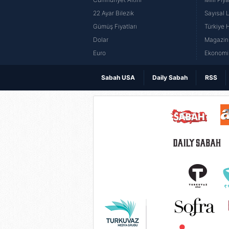
22 Ayar Bilezik
Sayısal 
Gümüş Fiyatları
Türkiye H
Dolar
Magazin 
Euro
Ekonomi 
Sabah USA
Daily Sabah
RSS