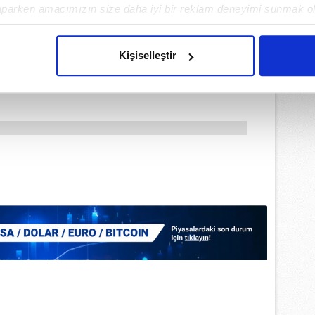
aparken amacımızın size daha iyi bir reklam deneyimi sunmak ol
imizden gelen çabayı gösterdiğimizi ve bu noktada, reklamların ma
olduğunu sizlere hatırlatmak isteriz.
Kişiselleştir
çerezlere izin vermedikleri takdirde, kullanıcılara hedefli reklaml
abilmek için İnternet Sitemizde kendimize ve üçüncü kişilere ait 
isel verileriniz işlenmekte olup gerekli olan çerezler bilgi toplum
 çerezler, sitemizin daha işlevsel kılınması ve kişiselleştirilmes
 yapılması, amaçlarıyla sınırlı olarak açık rızanız dahilinde kulla
aşağıda yer alan panel vasıtasıyla belirleyebilirsiniz. Çerezlere iliş
lgilendirme Metnimizi
ziyaret edebilirsiniz.
Korunması Kanunu uyarınca hazırlanmış Aydınlatma Metnimizi okum
 çerezlerle ilgili bilgi almak için lütfen
tıklayınız
.