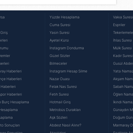
rsa
Yüzde Hesaplama
Vakıa Sures
Cuma Suresi
Espriler
Giriş
Yasin Suresi
Tekerlemele
rleri
Ayetel Kürsi
İhlas Suresi
urumu
İnstagram Dondurma
Mülk Suresi
remler
Güzel Sözler
Kadir Suresi
erleri
Bilmeceler
Gusül Abdes
ray Haberleri
İnstagram Hesap Silme
Yatsı Namazı
hçe Haberleri
Nazar Duası
Akşam Namaz
 Haberleri
Felak Nas Suresi
Sabah Namaz
por Haberleri
Fetih Suresi
Öğlen Namazı
n Burç Hesaplama
Hotmail Giriş
İkindi Namaz
 Hesaplama
Metrobüs Durakları
Günaydın Me
saplama
Aşk Sözleri
Doğum Günü
to Sonuçları
Abdest Nasıl Alınır?
Marmaray Du
yango Sonuçları
Atasözleri
Saatlerin A