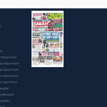
i
r
ti
 Nasıl Kılınır
ı Nasıl Kılınır
ı Nasıl Kılınır
 Nasıl Kılınır
ı Nasıl Kılınır
sajları
 Mesajları
rakları
nlamı