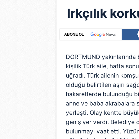
Irkçılık kor
ABONE OL
DORTMUND yakınlarında b
kişilik Türk aile, hafta so
uğradı. Türk ailenin komşu
olduğu belirtilen aşırı sağc
hakaretlerde bulunduğu bil
anne ve baba akrabalara sı
yerleşti. Olay kentte büyü
geniş yer verdi. Belediye
bulunmayı vaat etti. Yüzün