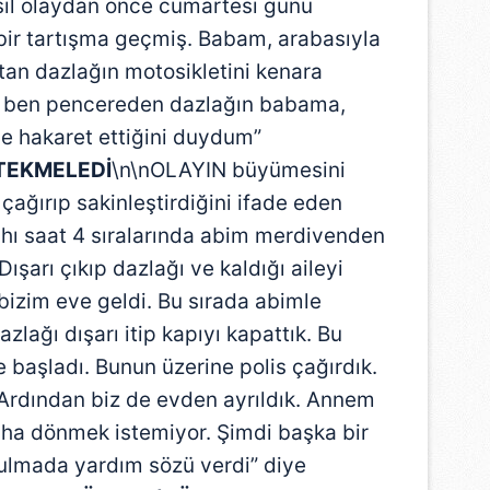
Asıl olaydan önce cumartesi günü
ir tartışma geçmiş. Babam, arabasıyla
tan dazlağın motosikletini kenara
a ben pencereden dazlağın babama,
iye hakaret ettiğini duydum”
 TEKMELEDİ
\n\nOLAYIN büyümesini
çağırıp sakinleştirdiğini ifade eden
ahı saat 4 sıralarında abim merdivenden
ışarı çıkıp dazlağı ve kaldığı aileyi
bizim eve geldi. Bu sırada abimle
azlağı dışarı itip kapıyı kapattık. Bu
 başladı. Bunun üzerine polis çağırdık.
r. Ardından biz de evden ayrıldık. Annem
aha dönmek istemiyor. Şimdi başka bir
bulmada yardım sözü verdi” diye