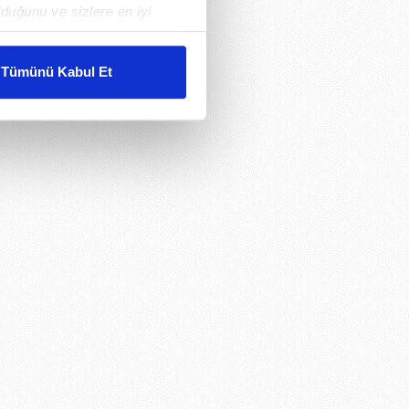
duğunu ve sizlere en iyi
liyetlerimizi karşılamak
Tümünü Kabul Et
ar gösterilmeyecektir."
çerezler kullanılmaktadır. Bu
u hizmetlerinin sunulması
i ve sizlere yönelik
nılacaktır.
kin detaylı bilgi için Ayarlar
ak ve sitemizde ilgili