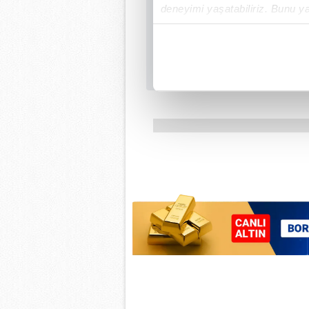
deneyimi yaşatabiliriz. Bunu y
içerikleri sunabilmek adına el
noktasında tek gelir kalemimiz 
Her halükârda, kullanıcılar, bu 
Sizlere daha iyi bir hizmet sun
çerezler vasıtasıyla çeşitli kiş
amacıyla kullanılmaktadır. Diğer
reklam/pazarlama faaliyetlerinin
Çerezlere ilişkin tercihlerinizi 
butonuna tıklayabilir,
Çerez Bi
6698 sayılı Kişisel Verilerin 
mevzuata uygun olarak kullanılan