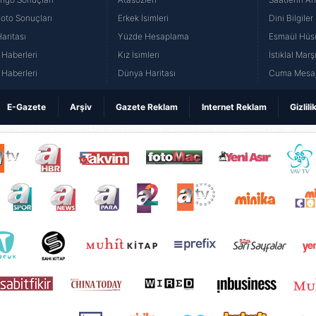
Loto Sonuçları
Erkek İsimleri
Dini Bilgiler
aritası
Yüzde Hesaplama
Esmaül Hüs
Haberleri
Kız İsimleri
İstiklal Marş
Haberleri
Dünya Haritası
Cuma Mesaj
E-Gazete
Arşiv
Gazete Reklam
Internet Reklam
Gizlili