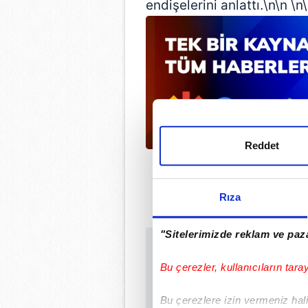
endişelerini anlattı.\n\n \n
Reddet
Rıza
"Sitelerimizde reklam ve paza
Sabah.com.tr Uyg
Bu çerezler, kullanıcıların tara
Uygulamalara Özel Ay
Bu çerezlere izin vermeniz halin