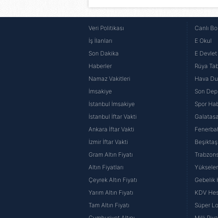
Veri Politikası
Canlı Bo
İş İlanları
E Okul
Son Dakika
E Devlet 
Haberler
Rüya Tabi
Namaz Vakitleri
Hava D
İmsakiye
Son Dep
İstanbul İmsakiye
Spor Hab
İstanbul İftar Vakti
Galatasa
Ankara İftar Vakti
Fenerba
İzmir İftar Vakti
Beşiktaş
Gram Altın Fiyatı
Trabzons
Altın Fiyatları
Yüksele
Çeyrek Altın Fiyatı
Gebelik
Yarım Altın Fiyatı
KDV He
Tam Altın Fiyatı
Süper Lo
Cumhuriyet Altını
Milli Pi