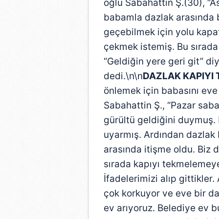
oğlu Sabahattin Ş.(30), “
babamla dazlak arasında b
geçebilmek için yolu kapa
çekmek istemiş. Bu sırad
“Geldiğin yere geri git” d
dedi.\n\n
DAZLAK KAPIYI
önlemek için babasını eve 
Sabahattin Ş., “Pazar sab
gürültü geldiğini duymuş. D
uyarmış. Ardından dazlak 
arasında itişme oldu. Biz d
sırada kapıyı tekmelemeye
İfadelerimizi alıp gittikle
çok korkuyor ve eve bir d
ev arıyoruz. Belediye ev 