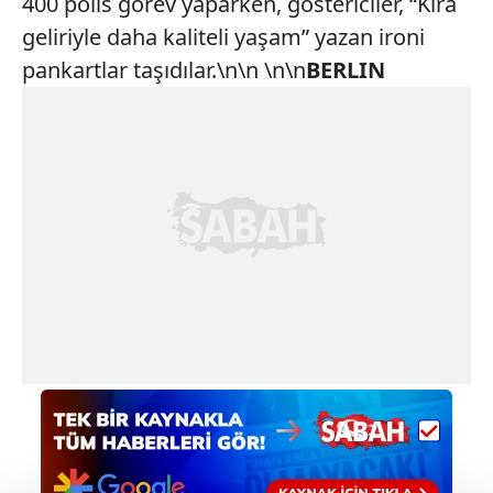
400 polis görev yaparken, göstericiler, “Kira
geliriyle daha kaliteli yaşam” yazan ironi
pankartlar taşıdılar.\n\n \n\n
BERLIN